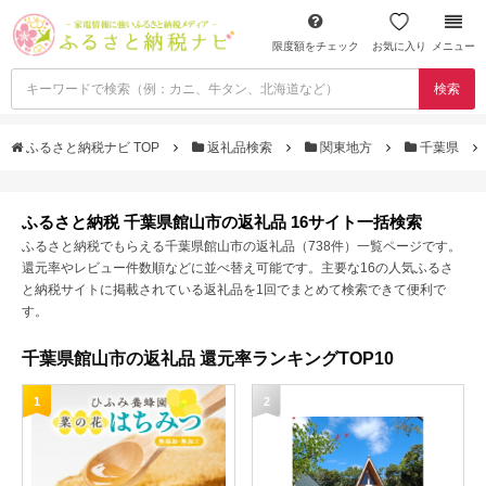
限度額をチェック
お気に入り
メニュー
検索
ふるさと納税ナビ TOP
返礼品検索
関東地方
千葉県
ふるさと納税 千葉県館山市の返礼品 16サイト一括検索
ふるさと納税でもらえる千葉県館山市の返礼品（738件）一覧ページです。
還元率やレビュー件数順などに並べ替え可能です。主要な16の人気ふるさ
と納税サイトに掲載されている返礼品を1回でまとめて検索できて便利で
す。
千葉県館山市の返礼品 還元率ランキングTOP10
1
2