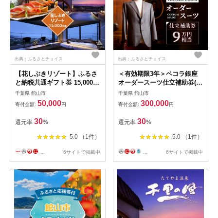
出典：ふるさとチョイス
出典：ふるさとチョイス
【花しぶきリゾート】ふるさ
＜有効期限3年＞ペコラ銀座
と納税共通ギフト券 15,000円
オーダースーツ仕立補助券(9
分
万円相当)/贈答利用可
千葉県 館山市
千葉県 館山市
【1486740】
50,000
300,000
寄付金額:
円
寄付金額:
円
30
30
還元率
%
還元率
%
5.0 （1件）
5.0 （1件）
...
6サイトで掲載中
...
6サイトで掲載中