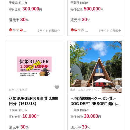
税共通ギフト券 90,000円分
納税共通ギフト券 150,000円
千葉県 館山市
千葉県 館山市
分
300,000
500,000
寄付金額:
円
寄付金額:
円
30
30
還元率
%
還元率
%
...
5サイトで掲載中
...
5サイトで掲載中
出典：ふるラボ
出典：ふるさとチョイス
伏姫BURGERお食事券 3,000
＜宿泊9000円クーポン券＞
円分【1613818】
DOG DEPT RESORT 館山犬
石/安房白浜 共通チケット
千葉県 館山市
千葉県 館山市
【1645902】
10,000
30,000
寄付金額:
円
寄付金額:
円
30
30
還元率
%
還元率
%