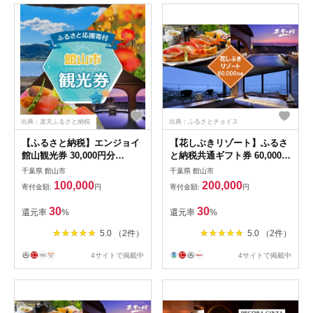
出典：楽天ふるさと納税
出典：ふるさとチョイス
【ふるさと納税】エンジョイ
【花しぶきリゾート】ふるさ
館山観光券 30,000円分
と納税共通ギフト券 60,000円
【1659481】
分
千葉県 館山市
千葉県 館山市
100,000
200,000
寄付金額:
円
寄付金額:
円
30
30
還元率
%
還元率
%
5.0 （2件）
5.0 （2件）
4サイトで掲載中
4サイトで掲載中