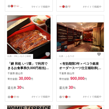
...
5サイトで掲載中
4サイトで掲載中
出典：JALふるさと納税
出典：ふるラボ
「鰻 和処 いづ喜」で利用で
＜有効期限3年＞ペコラ銀座
きるお食事券(9,000円相当)
オーダースーツ仕立補助券(27
【1506519】
万円相当)/贈答利用可
千葉県 館山市
千葉県 館山市
【1486750】
30,000
900,000
寄付金額:
円
寄付金額:
円
30
30
還元率
%
還元率
%
4サイトで掲載中
4サイトで掲載中