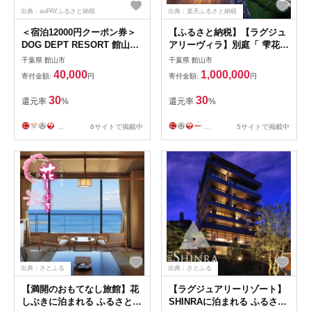
出典：auPAYふるさと納税
出典：楽天ふるさと納税
＜宿泊12000円クーポン券＞
【ふるさと納税】【ラグジュ
DOG DEPT RESORT 館山犬
アリーヴィラ】別庭「 雫花
石/安房白浜 共通チケット
」に泊まれる ふるさと納税共
千葉県 館山市
千葉県 館山市
【1645912】
通ギフト券 300,000円分
40,000
1,000,000
寄付金額:
円
寄付金額:
円
【1734144】
30
30
還元率
%
還元率
%
...
6サイトで掲載中
...
5サイトで掲載中
出典：さとふる
出典：さとふる
【満開のおもてなし旅館】花
【ラグジュアリーリゾート】
しぶきに泊まれる ふるさと納
SHINRAに泊まれる ふるさと