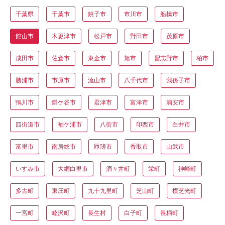
千葉県
千葉市
銚子市
市川市
船橋市
館山市
木更津市
松戸市
野田市
茂原市
成田市
佐倉市
東金市
旭市
習志野市
柏市
勝浦市
市原市
流山市
八千代市
我孫子市
鴨川市
鎌ケ谷市
君津市
富津市
浦安市
四街道市
袖ケ浦市
八街市
印西市
白井市
富里市
南房総市
匝瑳市
香取市
山武市
いすみ市
大網白里市
酒々井町
栄町
神崎町
多古町
東庄町
九十九里町
芝山町
横芝光町
一宮町
睦沢町
長生村
白子町
長柄町