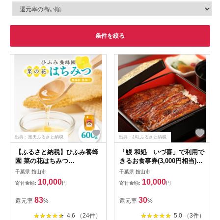
条件を絞る
出典：楽天ふるさと納税
出典：JALふるさと納税
【ふるさと納税】ひふみ養蜂
「鰻 和処 いづ喜」で利用で
園 菜の花はちみつ
きるお食事券(3,000円相当)
600g【1486510】
【1488285】
千葉県 館山市
千葉県 館山市
10,000
10,000
寄付金額:
円
寄付金額:
円
83
30
還元率
%
還元率
%
4.6 （24件）
5.0 （3件）