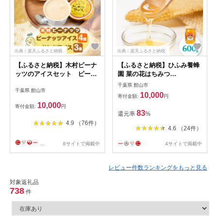
出典：楽天ふるさと納税
出典：楽天ふるさと納税
【ふるさと納税】木村ピーナ
【ふるさと納税】ひふみ養蜂
ッツのアイスセット ピーナ
園 菜の花はちみつ
ッツアイス4個 & サンドアイ
600g【1486510】
千葉県 館山市
千葉県 館山市
ス3個【配送不可地域：離
10,000
寄付金額:
円
島】【1489295】
10,000
寄付金額:
円
83
還元率
%
4.9 （76件）
4.6 （24件）
...
6サイトで掲載中
4サイトで掲載中
レビュー件数ランキングをもっと見る
対象返礼品
738
件