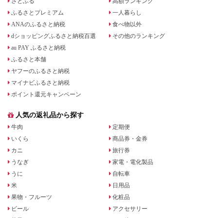
さとふる
高額ランキング
ふるさとプレミアム
一人暮らし
ANAのふるさと納税
食べ物以外
dショッピングふるさと納税百選
その他のランキング
au PAY ふるさと納税
ふるさと本舗
ヤフーのふるさと納税
マイナビふるさと納税
ポイント還元キャンペーン
人気の返礼品から探す
牛肉
定期便
いくら
商品券・金券
カニ
旅行券
うなぎ
家電・電化製品
うに
自転車
米
日用品
果物・フルーツ
化粧品
ビール
アクセサリー