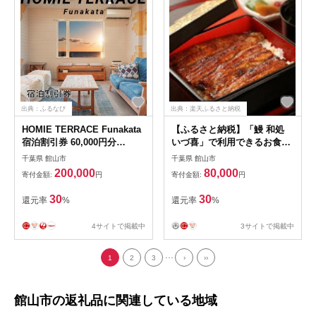
出典：ふるなび
出典：楽天ふるさと納税
HOMIE TERRACE Funakata
【ふるさと納税】「鰻 和処
宿泊割引券 60,000円分
いづ喜」で利用できるお食事
【1487937】
券(24,000円相当)【1506625】
千葉県 館山市
千葉県 館山市
200,000
80,000
寄付金額:
円
寄付金額:
円
30
30
還元率
%
還元率
%
4サイトで掲載中
3サイトで掲載中
...
1
2
3
›
››
館山市の返礼品に関連している地域