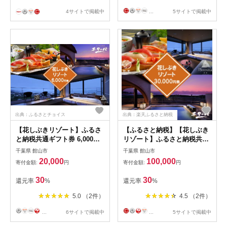
4サイトで掲載中
...
5サイトで掲載中
出典：ふるさとチョイス
出典：楽天ふるさと納税
【花しぶきリゾート】ふるさ
【ふるさと納税】【花しぶき
と納税共通ギフト券 6,000円
リゾート】ふるさと納税共通
分
ギフト券 30,000円分
千葉県 館山市
千葉県 館山市
【1487917】
20,000
100,000
寄付金額:
円
寄付金額:
円
30
30
還元率
%
還元率
%
5.0 （2件）
4.5 （2件）
...
6サイトで掲載中
...
5サイトで掲載中