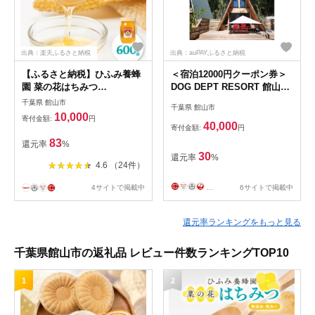
出典：楽天ふるさと納税
出典：auPAYふるさと納税
【ふるさと納税】ひふみ養蜂
＜宿泊12000円クーポン券＞
園 菜の花はちみつ
DOG DEPT RESORT 館山犬
600g【1486510】
石/安房白浜 共通チケット
千葉県 館山市
千葉県 館山市
【1645912】
10,000
寄付金額:
円
40,000
寄付金額:
円
83
還元率
%
30
還元率
%
4.6 （24件）
4サイトで掲載中
...
6サイトで掲載中
還元率ランキングをもっと見る
千葉県館山市の返礼品 レビュー件数ランキングTOP10
1
2