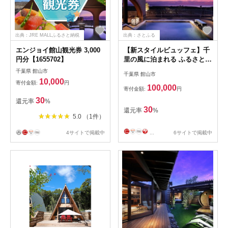
出典：JRE MALLふるさと納税
出典：さとふる
エンジョイ館山観光券 3,000
【新スタイルビュッフェ】千
円分【1655702】
里の風に泊まれる ふるさと納
税共通ギフト券 30,000円分
千葉県 館山市
千葉県 館山市
10,000
寄付金額:
円
100,000
寄付金額:
円
30
還元率
%
30
還元率
%
5.0 （1件）
4サイトで掲載中
...
6サイトで掲載中