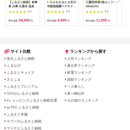
【ふるさと納税】食事
いちかわかるた＆市川
入園招待券3枚セット
熱川
券 兵庫 白雲谷 温泉
市動植物園ペアチケッ
ANAE001
園 
ゆぴか 入浴券 10枚＋
ト 【12203-0196】
／ 
5.0
5.0
5.0
お食事券 (1,000円)
ット
10枚 セット 旅行 旅
59,000
8,000
11,000
寄付金額:
円
寄付金額:
円
寄付金額:
円
寄付
温泉旅行 スパ サウナ
岩盤浴 マッサージ エ
ステ 体験 体験型 子供
大人 チケット 券 ギフ
ト券 ギフト 贈答 レス
トラン 健康 美容 兵庫
県 小野市
サイト比較
ランキングから探す
楽天ふるさと納税
人気ランキング
ふるなび
還元率ランキング
ふるさとチョイス
家電ランキング
さとふる
高額ランキング
ふるさとプレミアム
一人暮らし
ANAのふるさと納税
食べ物以外
dショッピングふるさと納税百選
その他のランキング
au PAY ふるさと納税
ふるさと本舗
ヤフーのふるさと納税
マイナビふるさと納税