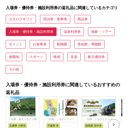
入場券・優待券・施設利用券の返礼品に関連しているカテゴリ
カタログギフト
宿泊券・食事券
商品券
入場券・優待券・施設利用券
温泉利用券
体験・ツアー
ポイント
お食事券
動物園
美術館・博物館
遊園地
スポーツ
映画
音楽
株主優待券
その他
入場券・優待券・施設利用券に関連しているおすすめの
返礼品
出典：楽天ふるさと納
出典：ふるさとチョイ
出典：ふるさとチョイ
出
税
ス
ス
兵庫県 小野市
千葉県 市
群馬県 安中市
静