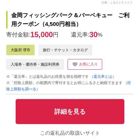
出典：ふるさとチョイス
金岡フィッシングパーク＆バーベキュー ご利
用クーポン（4,500円相当）
15,000
30
寄付金額:
円
還元率:
%
大阪府 堺市
旅行・チケット・カタログ
お気に入り
入場券・優待券・施設利用券
※「還元率」とは返礼品のお得度を測る指標です
（還元率とは）
※「控除上限額」の範囲内で寄付するとお得にふるさと納税できます
（控
除上限額を調べる）
詳細を見る
この返礼品の取扱いサイト