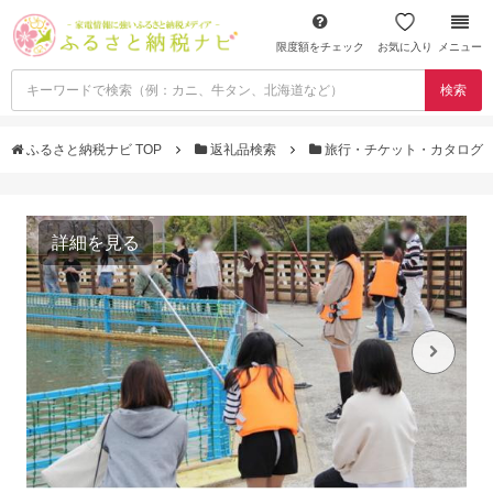
限度額をチェック
お気に入り
メニュー
検索
ふるさと納税ナビ TOP
返礼品検索
旅行・チケット・カタログ
詳細を見る