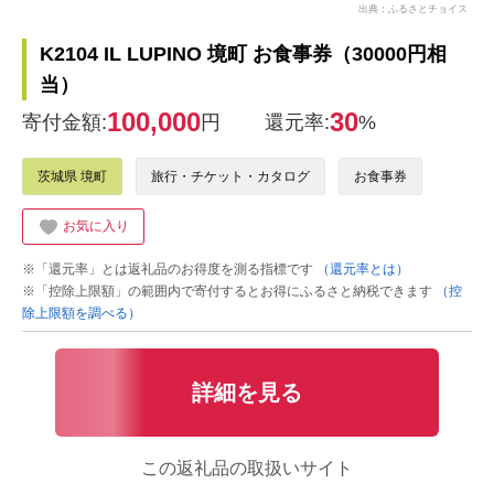
出典：ふるさとチョイス
K2104 IL LUPINO 境町 お食事券（30000円相
当）
100,000
30
寄付金額:
円
還元率:
%
茨城県 境町
旅行・チケット・カタログ
お食事券
お気に入り
※「還元率」とは返礼品のお得度を測る指標です
（還元率とは）
※「控除上限額」の範囲内で寄付するとお得にふるさと納税できます
（控
除上限額を調べる）
詳細を見る
この返礼品の取扱いサイト