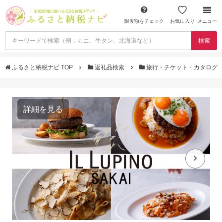
限度額をチェック
お気に入り
メニュー
検索
ふるさと納税ナビ TOP
返礼品検索
旅行・チケット・カタログ
詳細を見る