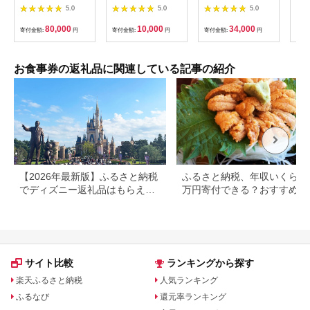
（2枚）
1000円×10枚 食事チ
テ 
5.0
5.0
5.0
ケット チケット 寿司
コー
福岡県 北九州市
様分
80,000
10,000
34,000
寄付金額:
円
寄付金額:
円
寄付金額:
円
寄付
お食事券の返礼品に関連している記事の紹介
【2026年最新版】ふるさと納税
ふるさと納税、年収いくらで3
でディズニー返礼品はもらえ
万円寄付できる？おすすめ返
る？ホテル・チケット・公式グ
品も紹介
ッズを徹底解説
サイト比較
ランキングから探す
楽天ふるさと納税
人気ランキング
ふるなび
還元率ランキング