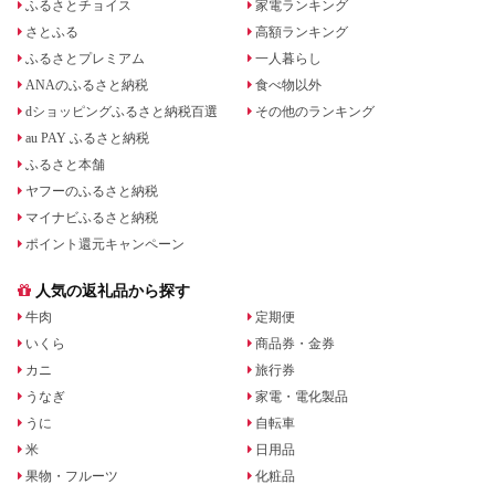
ふるさとチョイス
家電ランキング
さとふる
高額ランキング
ふるさとプレミアム
一人暮らし
ANAのふるさと納税
食べ物以外
dショッピングふるさと納税百選
その他のランキング
au PAY ふるさと納税
ふるさと本舗
ヤフーのふるさと納税
マイナビふるさと納税
ポイント還元キャンペーン
人気の返礼品から探す
牛肉
定期便
いくら
商品券・金券
カニ
旅行券
うなぎ
家電・電化製品
うに
自転車
米
日用品
果物・フルーツ
化粧品