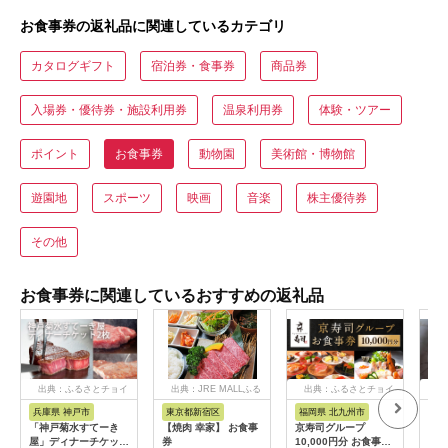
お食事券の返礼品に関連しているカテゴリ
カタログギフト
宿泊券・食事券
商品券
入場券・優待券・施設利用券
温泉利用券
体験・ツアー
ポイント
お食事券
動物園
美術館・博物館
遊園地
スポーツ
映画
音楽
株主優待券
その他
お食事券に関連しているおすすめの返礼品
出典：ふるさとチョイ
出典：JRE MALLふる
出典：ふるさとチョイ
出
ス
さと納税
ス
兵庫県 神戸市
東京都新宿区
福岡県 北九州市
愛
「神戸菊水すてーき
【焼肉 幸家】 お食事
京寿司グループ
【 
屋」ディナーチケット
券
10,000円分 お食事券
レン