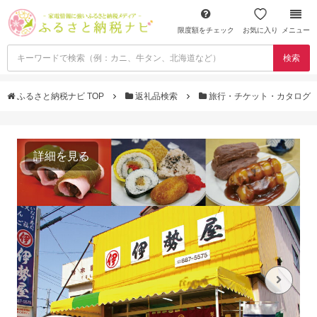
限度額をチェック
お気に入り
メニュー
検索
ふるさと納税ナビ TOP
返礼品検索
旅行・チケット・カタログ
詳細を見る