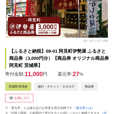
出典：楽天ふるさと納税
【ふるさと納税】08-01 阿見町伊勢屋 ふるさと
商品券（3,000円分）【商品券 オリジナル商品券
阿見町 茨城県】
11,000
27
寄付金額:
円
還元率:
%
茨城県 阿見町
旅行・チケット・カタログ
商品券
お気に入り
※「還元率」とは返礼品のお得度を測る指標です
（還元率とは）
※「控除上限額」の範囲内で寄付するとお得にふるさと納税できます
（控