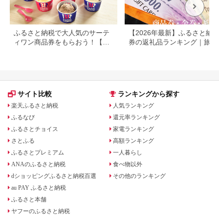
ふるさと納税で大人気のサーテ
【2026年最新】ふるさと納税
ィワン商品券をもらおう！【静
券の返礼品ランキング｜旅行
岡県小山町】
券・食事券・商品券を比較
サイト比較
ランキングから探す
楽天ふるさと納税
人気ランキング
ふるなび
還元率ランキング
ふるさとチョイス
家電ランキング
さとふる
高額ランキング
ふるさとプレミアム
一人暮らし
ANAのふるさと納税
食べ物以外
dショッピングふるさと納税百選
その他のランキング
au PAY ふるさと納税
ふるさと本舗
ヤフーのふるさと納税