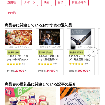
遊園地
スポーツ
映画
音楽
株主優待券
その他
商品券に関連しているおすすめの返礼品
出典：ふるさとプレミ
出典：楽天ふるさと納
出典：ふるなび
アム
税
茨城県 境町
新潟県 胎内市
福井県 鯖江市
山
K1738【ピザーラス
【ふるさと納税】セー
999.9/フォーナイン
商品
タイル道の駅さかい店
ルとの重複利用OK
ズ 対象店舗で使える
ナシ
限定】ピザーラ利用券
10,000円相当オーダ
眼鏡引換券（6万円相
し 
5.0
5.0
5.0
(6,000円相当)
ーシャツお仕立券【ビ
当）Silver np m [N-
ッグヴィジョン】
11401]
20,000
34,000
200,000
寄付金額:
円
寄付金額:
円
寄付金額:
円
寄付
商品券の返礼品に関連している記事の紹介