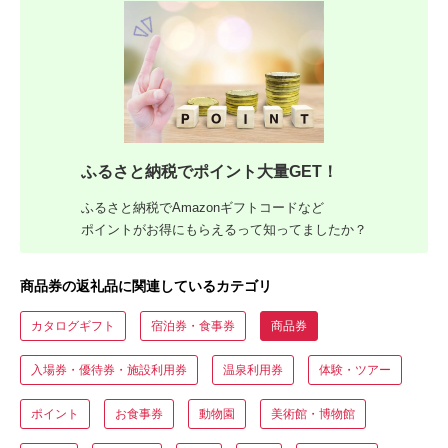
ふるさと納税でポイント大量GET！
ふるさと納税でAmazonギフトコードなど
ポイントがお得にもらえるって知ってましたか？
商品券の返礼品に関連しているカテゴリ
カタログギフト
宿泊券・食事券
商品券
入場券・優待券・施設利用券
温泉利用券
体験・ツアー
ポイント
お食事券
動物園
美術館・博物館