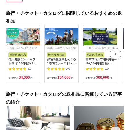
旅行・チケット・カタログに関連しているおすすめの返
礼品
出典：auPAYふるさと納
出典：auPAYふるさと納
出典：auPAYふるさと納
税
税
税
長野県 塩尻市
栃木県 那須町
群馬県 富岡市
三
信州健康ランド ギフ
那須高原を馬とめぐる
富岡市ゴルフ場利用券
34
ト券（1000円券×9
2時間のホーストレッ
(90,000円相当額) ゴ
はら
枚） | 信州健康ランド
キング 外乗ペア利用
ルフ チケット 平日 土
肉御
5.0
5.0
5.0
サウナ 大浴場 ボディ
券【平日限定】チケッ
日 祝日 プレー券 関東
食事
ケア リラクゼーショ
ト 利用券 ペア 体験
群馬県 首都圏 F20E-
34,000
154,000
300,000
寄付金額:
円
寄付金額:
円
寄付金額:
円
寄付
ン 施設 宿泊 家族連れ
乗馬 初心者歓迎〔P-
350
長野県 塩尻市
100〕
旅行・チケット・カタログの返礼品に関連している記事
の紹介