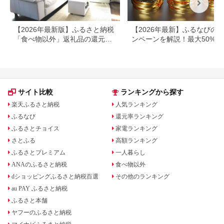
【2026年最新版】ふるさと納税
【2026年最新】ふるなびの
「食べ物以外」返礼品の還元率
ンペーンを解説！最大50%還
ランキング！
も
サイト比較
ランキングから探す
楽天ふるさと納税
人気ランキング
ふるなび
還元率ランキング
ふるさとチョイス
家電ランキング
さとふる
高額ランキング
ふるさとプレミアム
一人暮らし
ANAのふるさと納税
食べ物以外
dショッピングふるさと納税百選
その他のランキング
au PAY ふるさと納税
ふるさと本舗
ヤフーのふるさと納税