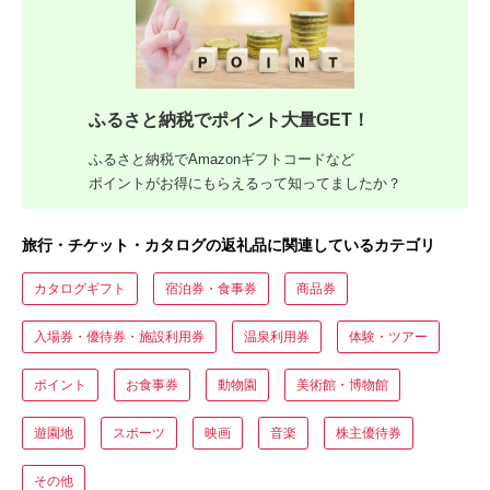
ふるさと納税でポイント大量GET！
ふるさと納税でAmazonギフトコードなど
ポイントがお得にもらえるって知ってましたか？
旅行・チケット・カタログの返礼品に関連しているカテゴリ
カタログギフト
宿泊券・食事券
商品券
入場券・優待券・施設利用券
温泉利用券
体験・ツアー
ポイント
お食事券
動物園
美術館・博物館
遊園地
スポーツ
映画
音楽
株主優待券
その他