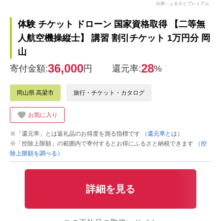
出典：ふるさとプレミアム
体験 チケット ドローン 国家資格取得 【二等無
人航空機操縦士】 講習 割引チケット 1万円分 岡
山
36,000
28
寄付金額:
円
還元率:
%
岡山県 高梁市
旅行・チケット・カタログ
お気に入り
※「還元率」とは返礼品のお得度を測る指標です
（還元率とは）
※「控除上限額」の範囲内で寄付するとお得にふるさと納税できます
（控
除上限額を調べる）
詳細を見る