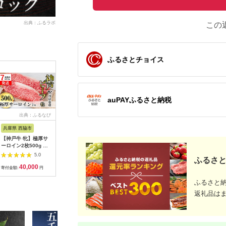
出典：ふるラボ
この
ふるさとチョイス
auPAYふるさと納税
出典：ふるなび
出典：ふるなび
出典：JALふるさと納税
出
兵庫県 西脇市
佐賀県 上峰町
宮崎県 宮崎市
山形県 寒
【神戸牛 牝】極厚サ
秘伝のタレ漬け!(訳あ
【数量限定】畜産農家
【30営業
ーロイン2枚500g 【7
り)牛ヒレサイコロス
応援！宮崎県産黒毛和
送】幸生牛
営業日以内に発送】
テーキ 1000g
牛ロースステーキ
150g（50
5.0
5.0
5.0
ふるさと
(kawagishi-24)
250g×2｜牛肉 肉 お
付 ユッケ 
40,000
10,000
17,000
1
肉 精肉 国産牛 黒毛和
食 希少 
寄付金額:
円
寄付金額:
円
寄付金額:
円
寄付金額:
牛 和牛 ロースステー
運ぶ牛》 0
キ ステーキ ステーキ
YL057
ふるさと
肉 ステーキ用 ロース
返礼品は
焼肉 BBQ お祝い 贈
答 贈り物 ギフト 冷凍
おすすめ 人気
|_M132-091-PU3