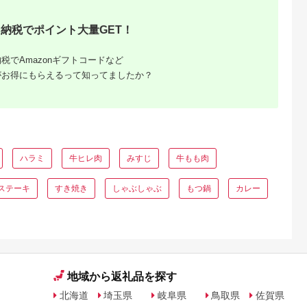
納税でポイント大量GET！
税でAmazonギフトコードなど
がお得にもらえるって知ってましたか？
ふるさと
ング｜高
ャンル別
ハラミ
牛ヒレ肉
みすじ
牛もも肉
ステーキ
すき焼き
しゃぶしゃぶ
もつ鍋
カレー
地域から返礼品を探す
北海道
埼玉県
岐阜県
鳥取県
佐賀県