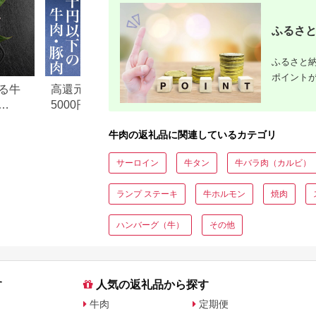
ふるさと
ふるさと納
ポイント
る牛
高還元率！ふるさと納税
【2026年版】楽天
5000円以下でおすすめ牛肉
納税 還元率ランキ
元率・
＆豚肉ランキング！
還元率返礼品をジ
牛肉の返礼品に関連しているカテゴリ
に比較
サーロイン
牛タン
牛バラ肉（カルビ）
ランプ ステーキ
牛ホルモン
焼肉
ハンバーグ（牛）
その他
す
人気の返礼品から探す
牛肉
定期便