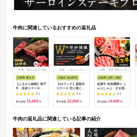
牛肉に関連しているおすすめの返礼品
出典：楽天ふるさと納
出典：ふるさとパレッ
出典：JRE MALLふる
税
ト
さと納税
兵庫県 養父市
大阪府 泉佐野市
佐賀県 吉野ヶ里町
【ふるさと納税】神戸
【A4ランク】規格外
佐賀牛 赤身霜降り し
牛 赤身ステーキ
ステーキ 切り落とし
ゃぶしゃぶ・すき焼き
(200g/300g/400g/55
800g【スピード発送
用 600g 吉野ヶ里町
5.0
5.0
5.0
0g/1200g)_ 神戸牛 神
黒毛和牛 リブロース
[FDB064]
15,000
22,000
14,000
戸ビーフ 黒毛和牛 ス
サーロイン 訳あり サ
寄付金額:
円
寄付金額:
円
寄付金額:
円
テーキ 赤身肉 牛肉 和
イズ不揃い すてーき
牛 ブランド牛 高級肉
氷温熟成×極味付け】
国産牛 ギフト 贈答用
mrz0460
牛肉の返礼品に関連している記事の紹介
プレゼント 焼肉 グル
メ 送料無料 【配送不
可地域：離島】
【G1440980】