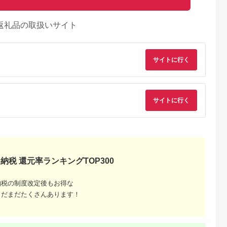
返礼品の取扱いサイト
サイトに行く
サイトに行く
典：ふるなび
出典：ANAのふるさと
出典：ふるさとチョイ
出典：ふるラ
納税
ス
河江市
兵庫県 西脇市
山形県 新庄市
北海道 滝川市
日以内配
ひょうごの食材 こだ
4等級以上 山形牛 切
「あか牛」 神内和牛
 ユッケ
わりカレーセット６種
り落とし（ばら、う
の切り落とし(1キロ)
g×3個) タレ
【そらとぶじゅうた
で）700g にく 肉 お
滝川産玉ねぎを使用
5.0
5.0
5.0
5.0
納税 還元率ランキングTOP300
肉 牛肉 生
ん】 14-21
肉 牛肉 山形県 新庄市
た特製タレ付き
3,000
14,000
18,000
12,000
山形 《幸せを
F3S-2105
円
寄付金額:
円
寄付金額:
円
寄付金額:
円
13-D-
納税の制度改定後もお得な
まだまだたくさんあります！