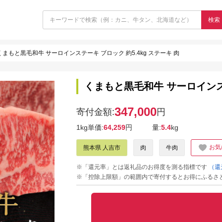
検索
くまもと黒毛和牛 サーロインステーキ ブロック 約5.4kg ステーキ 肉
くまもと黒毛和牛 サーロインステ
347,000
寄付金額:
円
1kg単価:
64,259
円
量:
5.4
kg
お気
熊本県 人吉市
肉
牛肉
※「還元率」とは返礼品のお得度を測る指標です
（還
※「控除上限額」の範囲内で寄付するとお得にふるさ