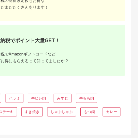
納税の制度改定後もお得な
まだまだたくさんあります！
ふるさと
納税でポイント大量GET！
ング｜高
ャンル別
税でAmazonギフトコードなど
がお得にもらえるって知ってましたか？
ハラミ
牛ヒレ肉
みすじ
牛もも肉
ステーキ
すき焼き
しゃぶしゃぶ
もつ鍋
カレー