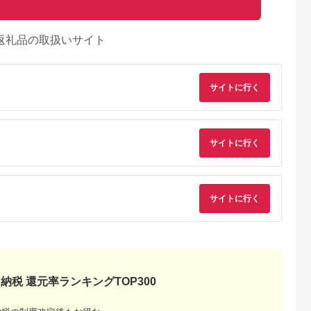
返礼品の取扱いサイト
サイトに行く
サイトに行く
るさとプレミ
出典：ふるなび
出典：ふるなび
出典：auPAYふるさと
アム
塚市
三重県 明和町
北海道 帯広市
兵庫県 太子町
9】博多和牛
松阪牛カイノミステー
豊西牛 サイコロステ
＜牧場直営店玉家＞
サイトに行く
用・スライス
キ150g×4枚 SS74
ーキ 1.2kg (200g×6
戸牛サーロインステ
パック) トヨぽん付
キ200g×2枚シャトー
5.0
5.0
5.0
5.0
【配送不可地域：離
ブリアン(ヘレ)ステー
2,000
30,000
28,000
40,000
島】【1385039】
キ90g×2枚_ 神戸牛
円
寄付金額:
円
寄付金額:
円
寄付金額:
円
牛肉 肉 牛 にく ステ
ーキ サーロイン シャ
トーブリアン ヘレ 贈
答 ギフト プレゼント
神戸 兵庫県 冷凍 送
納税 還元率ランキングTOP300
無料 【1273661】