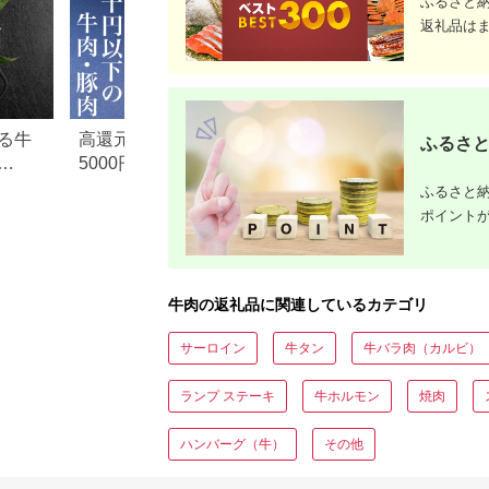
ふるさと
返礼品は
る牛
高還元率！ふるさと納税
【2026年版】楽天
ふるさと
5000円以下でおすすめ牛肉
納税 還元率ランキ
元率・
＆豚肉ランキング！
還元率返礼品をジ
ふるさと納
に比較
ポイント
牛肉の返礼品に関連しているカテゴリ
サーロイン
牛タン
牛バラ肉（カルビ）
ランプ ステーキ
牛ホルモン
焼肉
ハンバーグ（牛）
その他