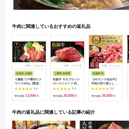
牛肉に関連しているおすすめの返礼品
出典：ふるなび
出典：ふるラボ
出典：さとふる
北海道 大樹町
三重県 多気町
宮城県 村
十勝姫 ウデ薄切りス
松阪牛 モモブロック
【A5ランク仙台牛】
ライス300g【配送不
ローストビーフ 約
牛肉の切り落とし 合
可地域：離島】
500g 国産牛 和牛 ブ
計1.8kg(300g×6) 小
5.0
5.0
5.0
【1397674】
ランド牛 JGAP家
分けで使い勝手も◎
13,000
20,000
30,000
畜・畜産物 農場
寄付金額:
円
寄付金額:
円
寄付金額:
円
HACCP認証農場 牛肉
肉 高級 人気 おすすめ
神戸牛 近江牛 に並ぶ
牛肉の返礼品に関連している記事の紹介
日本三大和牛 松阪 松
坂牛 松坂 モモ ビーフ
シチュー カレー 霜降
り 三重県 多気町 SS-
32