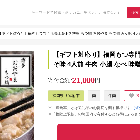
検索
【ギフト対応可】福岡もつ専門店売上高1位 博多 もつ鍋 おおやま もつ鍋 みそ味 4人前
【ギフト対応可】福岡もつ専門店
そ味 4人前 牛肉 小腸 なべ 味
21,000
寄付金額:
円
お
福岡県 太宰府市
肉
牛肉
※「還元率」とは返礼品のお得度を測る指標です
（還
※「控除上限額」の範囲内で寄付するとお得にふるさ