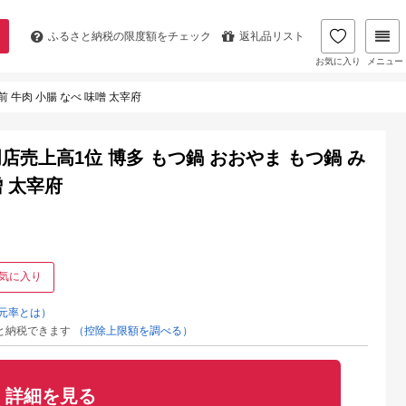
ふるさと納税の
限度額をチェック
返礼品リスト
お気に入り
メニュー
 牛肉 小腸 なべ 味噌 太宰府
売上高1位 博多 もつ鍋 おおやま もつ鍋 み
噌 太宰府
気に入り
元率とは）
と納税できます
（控除上限額を調べる）
詳細を見る