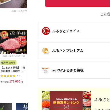
出典：ふるなび
この
ふるさとチョイス
ふるさとプレミアム
出典：楽天ふるさと納
出典：JRE MALLふる
出典：ふるラボ
出典：ふ
税
さと納税
岐阜県 羽島市
長野県 阿智村
岐阜県 中津川市
福岡県 飯
【ふるさと納税】【毎
幻の美味「村沢牛」焼
【数量限定！チルド
【C2-01
auPAYふるさと納税
月定期便】飛騨牛 シ
肉用 350g（モモ・
（冷蔵）発送！】「飛
モモ焼肉
ャトーブリアン
バラ・ロース）｜ 牛
騨牛」A5等級サーロ
5.0
5.0
5.0
450g(150g×3枚)【冷
肉 お肉 肉 和牛 焼肉
インステーキ 200g×2
176,000
19,000
24,000
3
蔵便】全3回【配送不
焼き肉 やきにく 京都
枚 鉄板焼き 網焼き 焼
寄付金額:
円
寄付金額:
円
寄付金額:
円
寄付金額:
可地域：離島】
限定 ギフト 送料無料
肉 バーベキュー BBQ
【4053246】
信州 長野県産
F4N-1239
ふるさと