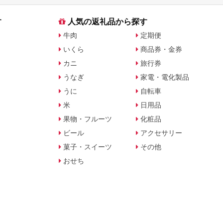
す
人気の返礼品から探す
牛肉
定期便
いくら
商品券・金券
カニ
旅行券
うなぎ
家電・電化製品
うに
自転車
米
日用品
果物・フルーツ
化粧品
ビール
アクセサリー
菓子・スイーツ
その他
おせち