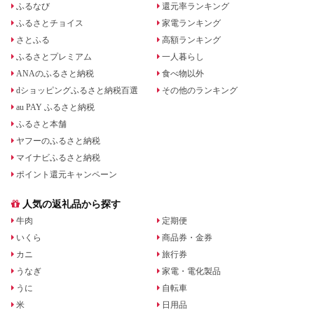
ふるなび
還元率ランキング
ふるさとチョイス
家電ランキング
さとふる
高額ランキング
ふるさとプレミアム
一人暮らし
ANAのふるさと納税
食べ物以外
dショッピングふるさと納税百選
その他のランキング
au PAY ふるさと納税
ふるさと本舗
ヤフーのふるさと納税
マイナビふるさと納税
ポイント還元キャンペーン
人気の返礼品から探す
牛肉
定期便
いくら
商品券・金券
カニ
旅行券
うなぎ
家電・電化製品
うに
自転車
米
日用品