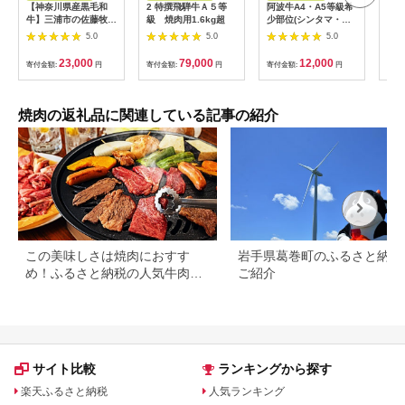
【神奈川県産黒毛和
2 特撰飛騨牛Ａ５等
阿波牛A4・A5等級希
米沢
牛】三浦市の佐藤牧場
級 焼肉用1.6kg超
少部位(シンタマ・ラ
36
が育てた葉山牛 切り
ンプ・カイノミ)焼肉
5.0
5.0
5.0
落とし3P M079-
400g【1209463】
006-02
23,000
79,000
12,000
寄付金額:
円
寄付金額:
円
寄付金額:
円
寄付
焼肉の返礼品に関連している記事の紹介
この美味しさは焼肉におすす
岩手県葛巻町のふるさと納税
め！ふるさと納税の人気牛肉還
ご紹介
元率ランキング
サイト比較
ランキングから探す
楽天ふるさと納税
人気ランキング