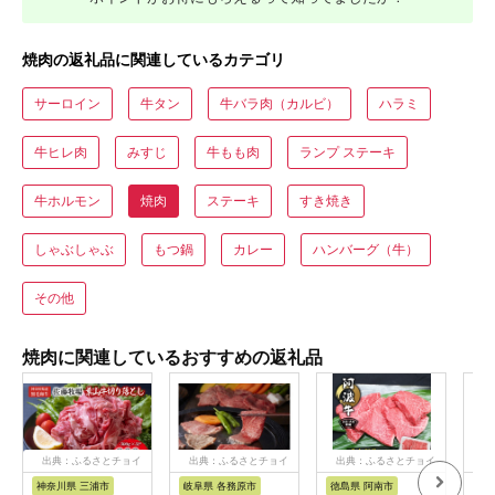
焼肉の返礼品に関連しているカテゴリ
サーロイン
牛タン
牛バラ肉（カルビ）
ハラミ
牛ヒレ肉
みすじ
牛もも肉
ランプ ステーキ
牛ホルモン
焼肉
ステーキ
すき焼き
しゃぶしゃぶ
もつ鍋
カレー
ハンバーグ（牛）
その他
焼肉に関連しているおすすめの返礼品
出典：ふるさとチョイ
出典：ふるさとチョイ
出典：ふるさとチョイ
出
ス
ス
ス
神奈川県 三浦市
岐阜県 各務原市
徳島県 阿南市
山