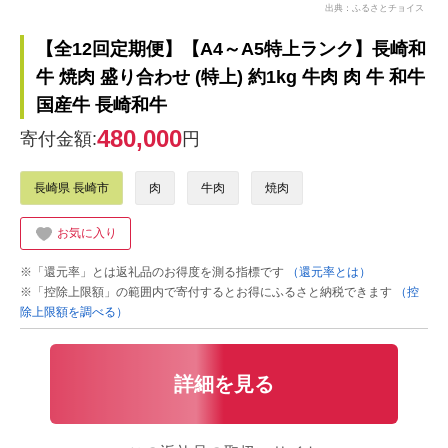
出典：ふるさとチョイス
【全12回定期便】【A4～A5特上ランク】長崎和
牛 焼肉 盛り合わせ (特上) 約1kg 牛肉 肉 牛 和牛
国産牛 長崎和牛
480,000
寄付金額:
円
長崎県 長崎市
肉
牛肉
焼肉
お気に入り
※「還元率」とは返礼品のお得度を測る指標です
（還元率とは）
※「控除上限額」の範囲内で寄付するとお得にふるさと納税できます
（控
除上限額を調べる）
詳細を見る