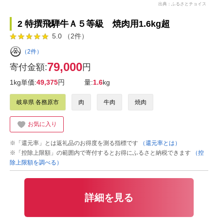
出典：ふるさとチョイス
2 特撰飛騨牛Ａ５等級 焼肉用1.6kg超
5.0 （2件）
（2件）
79,000
寄付金額:
円
1kg単価:
49,375
円
量:
1.6
kg
岐阜県 各務原市
肉
牛肉
焼肉
お気に入り
※「還元率」とは返礼品のお得度を測る指標です
（還元率とは）
※「控除上限額」の範囲内で寄付するとお得にふるさと納税できます
（控
除上限額を調べる）
詳細を見る