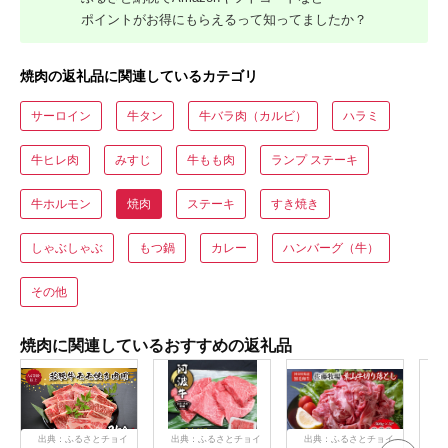
ポイントがお得にもらえるって知ってましたか？
焼肉の返礼品に関連しているカテゴリ
サーロイン
牛タン
牛バラ肉（カルビ）
ハラミ
牛ヒレ肉
みすじ
牛もも肉
ランプ ステーキ
牛ホルモン
焼肉
ステーキ
すき焼き
しゃぶしゃぶ
もつ鍋
カレー
ハンバーグ（牛）
その他
焼肉に関連しているおすすめの返礼品
出典：ふるさとチョイ
出典：ふるさとチョイ
出典：ふるさとチョイ
出