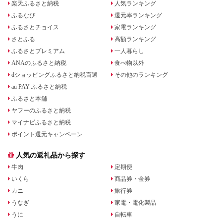
楽天ふるさと納税
人気ランキング
ふるなび
還元率ランキング
ふるさとチョイス
家電ランキング
さとふる
高額ランキング
ふるさとプレミアム
一人暮らし
ANAのふるさと納税
食べ物以外
dショッピングふるさと納税百選
その他のランキング
au PAY ふるさと納税
ふるさと本舗
ヤフーのふるさと納税
マイナビふるさと納税
ポイント還元キャンペーン
人気の返礼品から探す
牛肉
定期便
いくら
商品券・金券
カニ
旅行券
うなぎ
家電・電化製品
うに
自転車