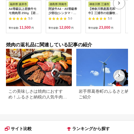
ス
ス
ス
福井県 坂井市
徳島県 阿南市
神奈川県 三浦市
山
A4等級以上若狭牛モ
阿波牛A4・A5等級希
【神奈川県産黒毛和
米沢
モ焼肉用 250g 【若狭
少部位(シンタマ・ラ
牛】三浦市の佐藤牧場
36
牛 焼肉 焼き肉 A4 等
ンプ・カイノミ)焼肉
が育てた葉山牛 切り
5.0
5.0
5.0
級 国産和牛 黒毛和牛
400g【1209463】
落とし3P M079-
黒毛和種 ブランド牛
006-02
11,500
12,000
23,000
寄付金額:
円
寄付金額:
円
寄付金額:
円
寄付
和牛 肉 牛 牛肉 もも
肉 モモ肉 坂井市 福井
県産 国産 冷凍】 [A-
10702]
焼肉の返礼品に関連している記事の紹介
この美味しさは焼肉におすす
岩手県葛巻町のふるさと納税
め！ふるさと納税の人気牛肉還
ご紹介
元率ランキング
サイト比較
ランキングから探す