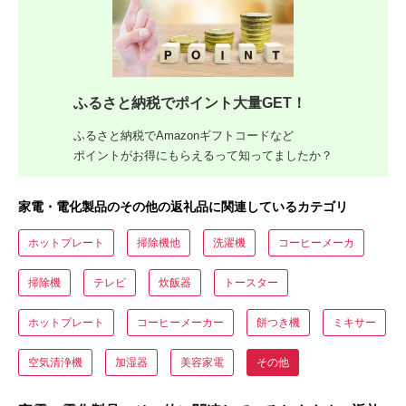
ふるさと納税でポイント大量GET！
ふるさと納税でAmazonギフトコードなど
ポイントがお得にもらえるって知ってましたか？
家電・電化製品のその他の返礼品に関連しているカテゴリ
ホットプレート
掃除機他
洗濯機
コーヒーメーカ
掃除機
テレビ
炊飯器
トースター
ホットプレート
コーヒーメーカー
餅つき機
ミキサー
空気清浄機
加湿器
美容家電
その他