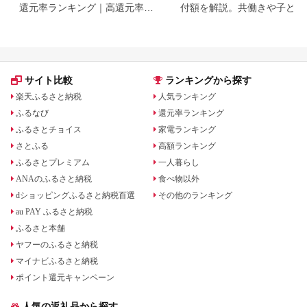
還元率ランキング｜高還元率返
付額を解説。共働きや子ども
礼品をジャンル別に比較
いる場合も
サイト比較
ランキングから探す
楽天ふるさと納税
人気ランキング
ふるなび
還元率ランキング
ふるさとチョイス
家電ランキング
さとふる
高額ランキング
ふるさとプレミアム
一人暮らし
ANAのふるさと納税
食べ物以外
dショッピングふるさと納税百選
その他のランキング
au PAY ふるさと納税
ふるさと本舗
ヤフーのふるさと納税
マイナビふるさと納税
ポイント還元キャンペーン
人気の返礼品から探す