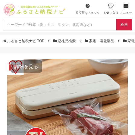
限度額をチェック
お気に入り
メニュー
検索
ふるさと納税ナビ TOP
返礼品検索
家電・電化製品
家電
詳細を見る