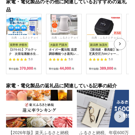
家電・電化製品のその他に関連しているおすすめの返礼
品
出典：ふるさとチョイ
出典：ふるさとチョイ
出典：ふるさとチョイ
出
ス
ス
ス
長野県 伊那市
大阪府 門真市
新潟県 加茂市
岐
【370-01】アルテッ
タイガー魔法瓶 温度
【新潟産・最高級】東
温度
ク 次亜塩素酸水生成
調節機能つき蒸気レス
芝真空圧力IHジャー炊
ケト
器 アルトロン・ミ
電気ケトル 1.2L PTV-
飯器 炎匠炊き RC-
（12
5.0
5.0
5.0
ニ AL-710
A120【HC チェスナ
10ZWX(K) 5.5合
EG
ッツグレー、WG グレ
《2025年モデル》
トシ
370,000
44,000
389,000
寄付金額:
円
寄付金額:
円
寄付金額:
円
寄付
イッシュホワイト】大
F4N
阪府門真市 家電 電化
製品 キッチン家電 生
活家電 新生活 新生活
家電・電化製品の返礼品に関連している記事の紹介
応援
【2026年版】楽天ふるさと納税
ふるさと納税、年収600万の