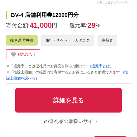
出典：ふるさとプレミアム
BV-4 店舗利用券12000円分
41,000
29
寄付金額:
円
還元率:
%
岐阜県 垂井町
旅行・チケット・カタログ
商品券
お気に入り
※「還元率」とは返礼品のお得度を測る指標です
（還元率とは）
※「控除上限額」の範囲内で寄付するとお得にふるさと納税できます
（控
除上限額を調べる）
詳細を見る
この返礼品の取扱いサイト