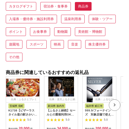
カタログギフト
宿泊券・食事券
商品券
入場券・優待券・施設利用券
温泉利用券
体験・ツアー
ポイント
お食事券
動物園
美術館・博物館
遊園地
スポーツ
映画
音楽
株主優待券
その他
商品券に関連しているおすすめの返礼品
出典：ふるさとプレミ
出典：楽天ふるさと納
出典：ふるなび
アム
税
茨城県 境町
新潟県 胎内市
福井県 鯖江市
山
K1738【ピザーラス
【ふるさと納税】セー
999.9/フォーナイン
商品
タイル道の駅さかい店
ルとの重複利用OK
ズ 対象店舗で使える
ナシ
限定】ピザーラ利用券
10,000円相当オーダ
眼鏡引換券（6万円相
し 
5.0
5.0
5.0
(6,000円相当)
ーシャツお仕立券【ビ
当）Silver np m [N-
ッグヴィジョン】
11401]
20,000
34,000
200,000
寄付金額:
円
寄付金額:
円
寄付金額:
円
寄付