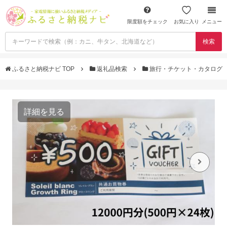
限度額をチェック
お気に入り
メニュー
検索
ふるさと納税ナビ TOP
返礼品検索
旅行・チケット・カタログ
詳細を見る