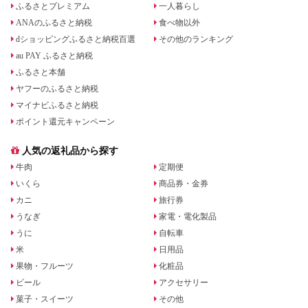
ふるさとプレミアム
一人暮らし
ANAのふるさと納税
食べ物以外
dショッピングふるさと納税百選
その他のランキング
au PAY ふるさと納税
ふるさと本舗
ヤフーのふるさと納税
マイナビふるさと納税
ポイント還元キャンペーン
人気の返礼品から探す
牛肉
定期便
いくら
商品券・金券
カニ
旅行券
うなぎ
家電・電化製品
うに
自転車
米
日用品
果物・フルーツ
化粧品
ビール
アクセサリー
菓子・スイーツ
その他