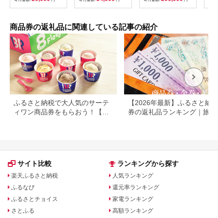
商品券の返礼品に関連している記事の紹介
ふるさと納税で大人気のサーテ
【2026年最新】ふるさと納税
ィワン商品券をもらおう！【静
券の返礼品ランキング｜旅行
岡県小山町】
券・食事券・商品券を比較
サイト比較
ランキングから探す
楽天ふるさと納税
人気ランキング
ふるなび
還元率ランキング
ふるさとチョイス
家電ランキング
さとふる
高額ランキング