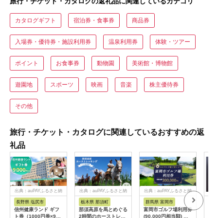
旅行・チケット・カタログの返礼品に関連しているカテゴリ
カタログギフト
宿泊券・食事券
商品券
入場券・優待券・施設利用券
温泉利用券
体験・ツアー
ポイント
お食事券
動物園
美術館・博物館
遊園地
スポーツ
映画
音楽
株主優待券
その他
旅行・チケット・カタログに関連しているおすすめの返
礼品
出典：auPAYふるさと納
出典：auPAYふるさと納
出典：auPAYふるさと納
税
税
税
長野県 塩尻市
栃木県 那須町
群馬県 富岡市
三
信州健康ランド ギフ
那須高原を馬とめぐる
富岡市ゴルフ場利用券
34
ト券（1000円券×9
2時間のホーストレッ
(90,000円相当額) ゴ
はら