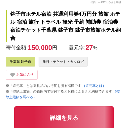
出典：auPAYふるさと納税
銚子市ホテル宿泊 共通利用券4万円分 旅館 ホテ
ル 宿泊 旅行 トラベル 観光 予約 補助券 宿泊券
宿泊チケット千葉県 銚子市 銚子市旅館ホテル組
合
150,000
27
寄付金額:
円
還元率:
%
千葉県 銚子市
旅行・チケット・カタログ
お気に入り
※「還元率」とは返礼品のお得度を測る指標です
（還元率とは）
※「控除上限額」の範囲内で寄付するとお得にふるさと納税できます
（控
除上限額を調べる）
詳細を見る