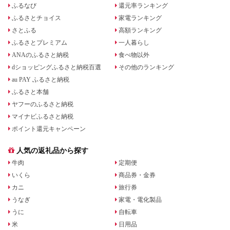
ふるなび
還元率ランキング
ふるさとチョイス
家電ランキング
さとふる
高額ランキング
ふるさとプレミアム
一人暮らし
ANAのふるさと納税
食べ物以外
dショッピングふるさと納税百選
その他のランキング
au PAY ふるさと納税
ふるさと本舗
ヤフーのふるさと納税
マイナビふるさと納税
ポイント還元キャンペーン
人気の返礼品から探す
牛肉
定期便
いくら
商品券・金券
カニ
旅行券
うなぎ
家電・電化製品
うに
自転車
米
日用品