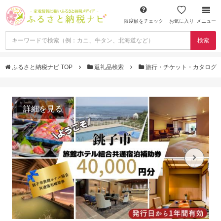
限度額をチェック
お気に入り
メニュー
検索
ふるさと納税ナビ TOP
返礼品検索
旅行・チケット・カタログ
詳細を見る