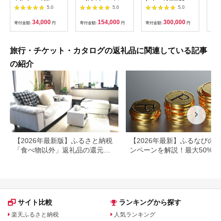
枚） | 信州健康ランド
キング 外乗ペア利用
ルフ チケット 平日 土
肉御
5.0
5.0
5.0
サウナ 大浴場 ボディ
券【平日限定】チケッ
日 祝日 プレー券 関東
食事
ケア リラクゼーショ
ト 利用券 ペア 体験
群馬県 首都圏 F20E-
34,000
154,000
300,000
寄付金額:
円
寄付金額:
円
寄付金額:
円
寄付
ン 施設 宿泊 家族連れ
乗馬 初心者歓迎〔P-
350
長野県 塩尻市
100〕
旅行・チケット・カタログの返礼品に関連している記事
の紹介
【2026年最新版】ふるさと納税
【2026年最新】ふるなびの
「食べ物以外」返礼品の還元率
ンペーンを解説！最大50%還
ランキング！
も
サイト比較
ランキングから探す
楽天ふるさと納税
人気ランキング