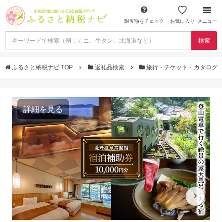
限度額をチェック
お気に入り
メニュー
検索
ふるさと納税ナビ TOP
返礼品検索
旅行・チケット・カタログ
詳細を見る