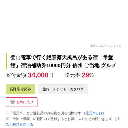
出典：ふるさとプレミアム
登山電車で行く絶景露天風呂がある宿「常盤
館」宿泊補助券10000円分 信州 ご当地 グルメ
34,000
29
寄付金額:
円
還元率:
%
長野県 小諸市
旅行・チケット・カタログ
お気に入り
※「還元率」とは返礼品のお得度を測る指標です
（還元率とは）
※「控除上限額」の範囲内で寄付するとお得にふるさと納税できます
（控
除上限額を調べる）