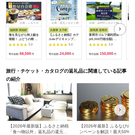
出典：ふるラボ
出典：楽天ふるさと納
出典：auPAYふるさと納
出典
税
税
福岡県 岡垣町
兵庫県 太子町
群馬県 富岡市
長
海を見ながら特上鮨を
【ふるさと納税】ホテ
富岡市ゴルフ場利用券
旅行
堪能！ ぶどうの樹 鮨
ルdeデイキャンプ体
(45,000円相当額) ゴ
運転
屋台ペア お食事券 海
験チケット
ルフ チケット 平日 土
列車
5.0
5.0
5.0
鮮 海 屋台 食事 ペア
【1364991】
日 祝日 プレー券 関東
験 
福岡県 岡垣町
群馬県 首都圏 F20E-
列車
68,500
24,000
150,000
寄付金額:
円
寄付金額:
円
寄付金額:
円
寄付
382
ども
県
旅行・チケット・カタログの返礼品に関連している記事
の紹介
【2026年最新版】ふるさと納税
【2026年最新】ふるなびの
「食べ物以外」返礼品の還元率
ンペーンを解説！最大50%還