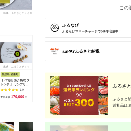
この
出典：ふるさとチョイス
ふるなび
ふるなびマネーチャージで5%即増量中！
auPAYふるさと納税
出典：ふるさとチョイ
出典：ふるさとチョイ
出典：ふるさとチョイ
出典：ふ
ス
ス
ス
愛媛県 愛南町
兵庫県 芦屋市
石川県 金沢市
京都 府久
【 代官山 魚介熟成 フ
【ふるさと納税】「ホ
料亭金城樓のお食事券
『多来多
レンチ 】 サンプリシ
テル竹園芦屋」ご宿泊
(ペア）
肉コース
ふるさと
テ 「 愛南町 ディナー
・ ご飲食券 20000円
名様分【11
5.0
5.0
5.0
コース 」 食事券 2名
分 (1000円×20枚)
170,000
67,000
100,000
7
様分
【宿泊券 お食事券 入
寄付金額:
円
寄付金額:
円
寄付金額:
円
寄付金額:
ふるさと
場券 優待券 チケット
ホテル 竹園芦屋 宿泊
返礼品は
素泊まり 朝食付き 1
泊2食付き サウナ付き
大浴場 レストラン カ
フェ 食事 ランチ ディ
ナー】