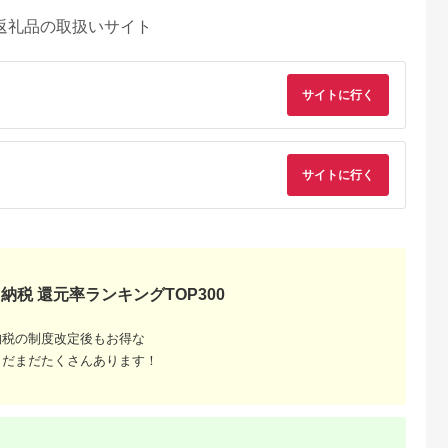
返礼品の取扱いサイト
サイトに行く
サイトに行く
るさとチョイ
出典：ふるさとプレミ
出典：ふるさとチョイ
出典：ふるさとチョ
ス
アム
ス
御山町
東京都墨田区
東京都渋谷区
兵庫県 神戸市
来』の特撰牛
東京スカイツリー ラ
お花屋さんのカフェ
「ホテル ラ・スイー
お食事券 4
ンチ 雅 コース ペアチ
ランチセットご利用券
ト神戸ハーバーラン
納税 還元率ランキングTOP300
31614】
ケット 有効期間6ヶ月
ド」レストランディ
5.0
5.0
5.0
5.0
Sky Restaurant 634
ー券
2,000
75,000
7,000
100,000
スカイツリー 入場券
円
寄付金額:
円
寄付金額:
円
寄付金額:
円
納税の制度改定後もお得な
ペア チケット 食事券
レストラン 東京キュ
まだまだたくさんあります！
イジーヌ フランス料
理 東京 墨田区