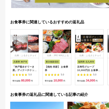
お食事券に関連しているおすすめの返礼品
出典：ふるさとチョイ
出典：JRE MALLふる
出典：ふるさとチョイ
ス
さと納税
ス
兵庫県 神戸市
東京都新宿区
福岡県 北九州市
「神戸菊水すてーき
【焼肉 幸家】 お食事
京寿司グループ
屋」ディナーチケット
券
10,000円分 お食事券
（2枚）
1000円×10枚 食事チ
5.0
5.0
5.0
ケット チケット 寿司
80,000
10,000
34,000
福岡県 北九州市
寄付金額:
円
寄付金額:
円
寄付金額:
円
お食事券の返礼品に関連している記事の紹介