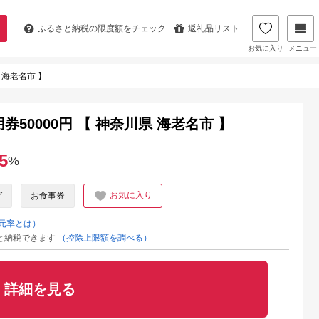
ふるさと納税の
限度額をチェック
返礼品リスト
お気に入り
メニュー
県 海老名市 】
利用券50000円 【 神奈川県 海老名市 】
5
%
お気に入り
グ
お食事券
元率とは）
と納税できます
（控除上限額を調べる）
詳細を見る