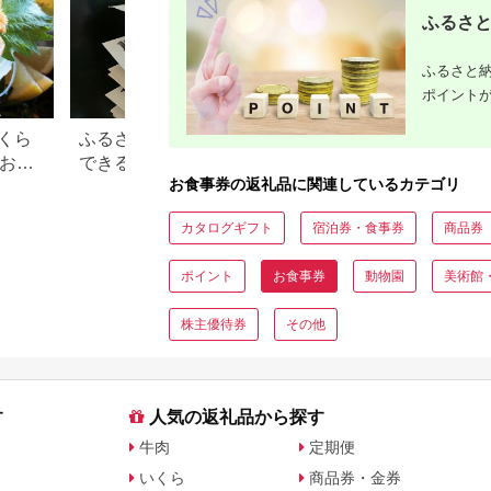
ふるさと
ふるさと納
ポイント
くら
ふるさと納税で15万円寄付
【2026年】ふるさ
？おす
できる年収は？家電などお
100万円の寄付で
お食事券の返礼品に関連しているカテゴリ
すすめ返礼品も
すすめ返礼品！
カタログギフト
宿泊券・食事券
商品券
ポイント
お食事券
動物園
美術館
株主優待券
その他
す
人気の返礼品から探す
牛肉
定期便
いくら
商品券・金券