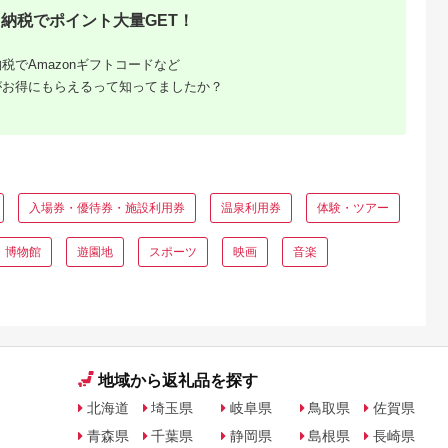
納税でポイント大量GET！
税でAmazonギフトコードなど
がお得にもらえるって知ってましたか？
と納税
もらえるお
入場券・優待券・施設利用券
温泉利用券
体験・ツアー
・博物館
遊園地
スポーツ
映画
音楽
地域から返礼品を探す
北海道
埼玉県
岐阜県
鳥取県
佐賀県
青森県
千葉県
静岡県
島根県
長崎県