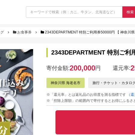
検索
ログ
お食事券
2343DEPARTMENT 特別ご利用券50000円 【 神奈川
2343DEPARTMENT 特別ご
200,000
2
寄付金額:
円
還元率:
神奈川県 海老名市
旅行・チケット・カタロ
※「還元率」とは返礼品のお得度を測る指標です
（還
※「控除上限額」の範囲内で寄付するとお得にふるさ