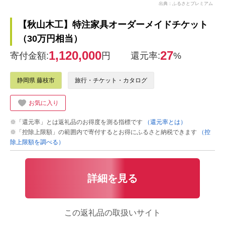
出典：ふるさとプレミアム
【秋山木工】特注家具オーダーメイドチケット
（30万円相当）
1,120,000
27
寄付金額:
円
還元率:
%
静岡県 藤枝市
旅行・チケット・カタログ
お気に入り
※「還元率」とは返礼品のお得度を測る指標です
（還元率とは）
※「控除上限額」の範囲内で寄付するとお得にふるさと納税できます
（控
除上限額を調べる）
詳細を見る
この返礼品の取扱いサイト