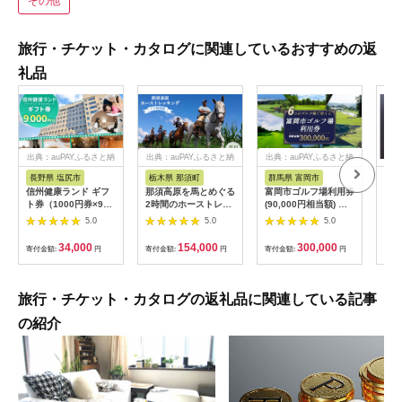
その他
旅行・チケット・カタログに関連しているおすすめの返
礼品
出典：auPAYふるさと納
出典：auPAYふるさと納
出典：auPAYふるさと納
税
税
税
長野県 塩尻市
栃木県 那須町
群馬県 富岡市
三
信州健康ランド ギフ
那須高原を馬とめぐる
富岡市ゴルフ場利用券
34
ト券（1000円券×9
2時間のホーストレッ
(90,000円相当額) ゴ
はら
枚） | 信州健康ランド
キング 外乗ペア利用
ルフ チケット 平日 土
肉御
5.0
5.0
5.0
サウナ 大浴場 ボディ
券【平日限定】チケッ
日 祝日 プレー券 関東
食事
ケア リラクゼーショ
ト 利用券 ペア 体験
群馬県 首都圏 F20E-
34,000
154,000
300,000
寄付金額:
円
寄付金額:
円
寄付金額:
円
寄付
ン 施設 宿泊 家族連れ
乗馬 初心者歓迎〔P-
350
長野県 塩尻市
100〕
旅行・チケット・カタログの返礼品に関連している記事
の紹介