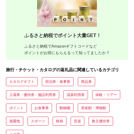
ふるさと納税でポイント大量GET！
ふるさと納税でAmazonギフトコードなど
ポイントがお得にもらえるって知ってましたか？
旅行・チケット・カタログの返礼品に関連しているカテゴリ
カタログギフト
宿泊券・食事券
商品券
入場券・優待券・施設利用券
温泉利用券
体験・ツアー
ポイント
お食事券
動物園
美術館・博物館
遊園地
スポーツ
映画
音楽
株主優待券