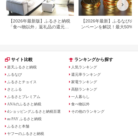
【2026年最新版】ふるさと納税
【2026年最新】ふるなびの
「食べ物以外」返礼品の還元率
ンペーンを解説！最大50%還
ランキング！
も
サイト比較
ランキングから探す
楽天ふるさと納税
人気ランキング
ふるなび
還元率ランキング
ふるさとチョイス
家電ランキング
さとふる
高額ランキング
ふるさとプレミアム
一人暮らし
ANAのふるさと納税
食べ物以外
dショッピングふるさと納税百選
その他のランキング
au PAY ふるさと納税
ふるさと本舗
ヤフーのふるさと納税