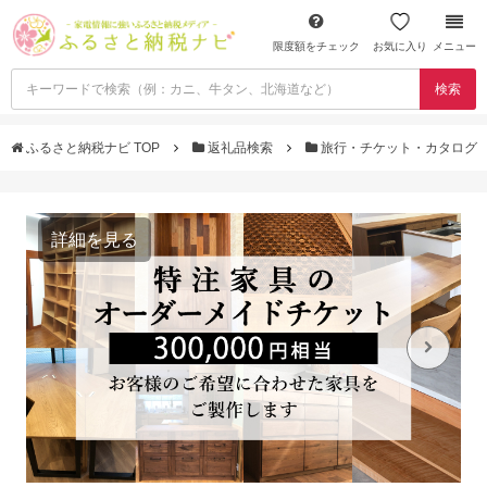
限度額をチェック
お気に入り
メニュー
検索
ふるさと納税ナビ TOP
返礼品検索
旅行・チケット・カタログ
詳細を見る