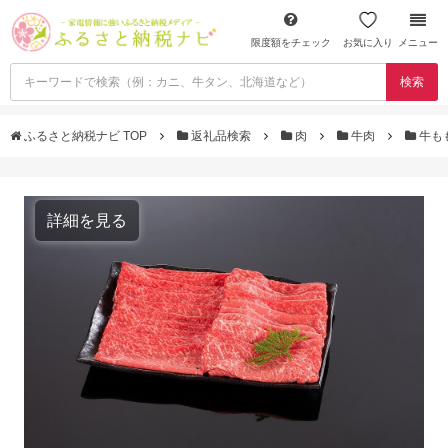
限度額をチェック
お気に入り
メニュー
検索
ふるさと納税ナビ TOP
返礼品検索
肉
牛肉
牛も
詳細を見る