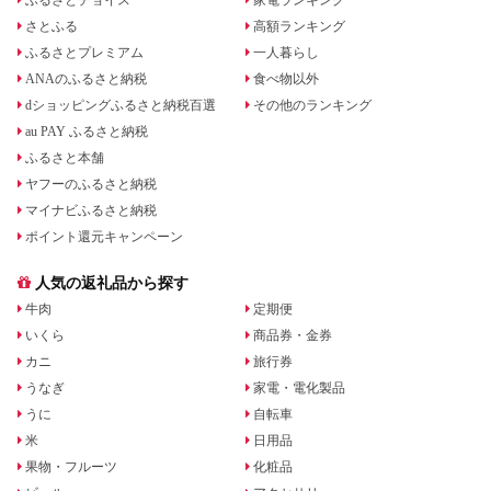
さとふる
高額ランキング
ふるさとプレミアム
一人暮らし
ANAのふるさと納税
食べ物以外
dショッピングふるさと納税百選
その他のランキング
au PAY ふるさと納税
ふるさと本舗
ヤフーのふるさと納税
マイナビふるさと納税
ポイント還元キャンペーン
人気の返礼品から探す
牛肉
定期便
いくら
商品券・金券
カニ
旅行券
うなぎ
家電・電化製品
うに
自転車
米
日用品
果物・フルーツ
化粧品