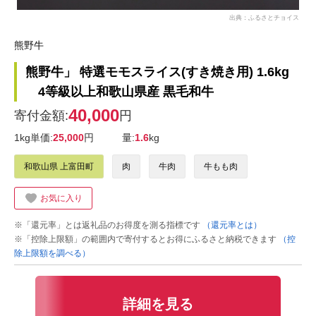
出典：ふるさとチョイス
熊野牛
熊野牛」 特選モモスライス(すき焼き用) 1.6kg
4等級以上和歌山県産 黒毛和牛
40,000
寄付金額:
円
1kg単価:
25,000
円
量:
1.6
kg
和歌山県 上富田町
肉
牛肉
牛もも肉
お気に入り
※「還元率」とは返礼品のお得度を測る指標です
（還元率とは）
※「控除上限額」の範囲内で寄付するとお得にふるさと納税できます
（控
除上限額を調べる）
詳細を見る