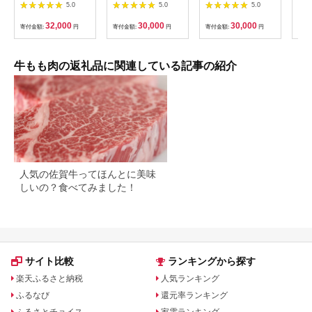
500g セット 044-
肉レア部位 ランプ 焼
ク厳選和牛ローストビ
枚)_
5.0
5.0
5.0
J1104
肉用300ｇ 飛騨市推
ーフ(300g×2本・計
市)
奨特産品 古里精肉店
600g) ローストビーフ
キ 
32,000
30,000
30,000
寄付金額:
円
寄付金額:
円
寄付金額:
円
寄付
牛肉 和牛 肉 焼肉 熨
A5ランク 和牛 レシピ
空
斗掛け 熨斗掛け
ギフト 贈答 贈答品 お
30000円 3万円
中元 お歳暮 詰め合わ
[C0043ch]
せ市 【fc-AX001】
牛もも肉の返礼品に関連している記事の紹介
【肉のABCフーズ福
知山店】
人気の佐賀牛ってほんとに美味
しいの？食べてみました！
サイト比較
ランキングから探す
楽天ふるさと納税
人気ランキング
ふるなび
還元率ランキング
ふるさとチョイス
家電ランキング