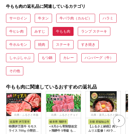
牛もも肉の返礼品に関連しているカテゴリ
サーロイン
牛タン
牛バラ肉（カルビ）
ハラミ
牛ヒレ肉
みすじ
牛もも肉
ランプ ステーキ
牛ホルモン
焼肉
ステーキ
すき焼き
しゃぶしゃぶ
もつ鍋
カレー
ハンバーグ（牛）
その他
牛もも肉に関連しているおすすめの返礼品
出典：ふるさと本舗
出典：ふるさとチョイ
出典：楽天ふるさと納
出
ス
税
佐賀県 伊万里市
岐阜県 飛騨市
京都 府福知山市
宮
特撰伊万里牛 モモス
＜8月から寄附額改定
【ふるさと納税】肉ソ
宮崎
ライス 700g 小間切れ
＞飛騨牛 5等級 もも
ムリエ監修！A5ラン
テー