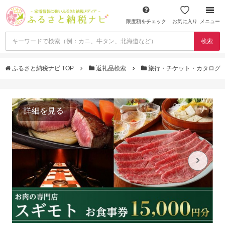
限度額をチェック
お気に入り
メニュー
検索
ふるさと納税ナビ TOP
返礼品検索
旅行・チケット・カタログ
詳細を見る