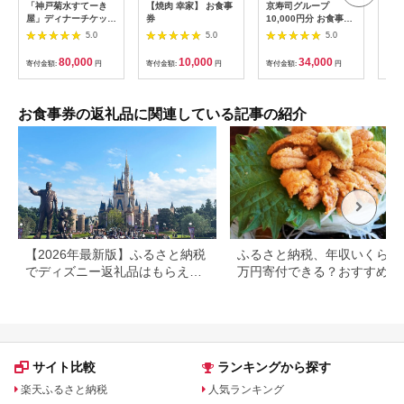
「神戸菊水すてーき
【焼肉 幸家】 お食事
京寿司グループ
【 
屋」ディナーチケット
券
10,000円分 お食事券
レン
（2枚）
1000円×10枚 食事チ
テ 
5.0
5.0
5.0
ケット チケット 寿司
コー
福岡県 北九州市
様分
80,000
10,000
34,000
寄付金額:
円
寄付金額:
円
寄付金額:
円
寄付
お食事券の返礼品に関連している記事の紹介
【2026年最新版】ふるさと納税
ふるさと納税、年収いくらで3
でディズニー返礼品はもらえ
万円寄付できる？おすすめ返
る？ホテル・チケット・公式グ
品も紹介
ッズを徹底解説
サイト比較
ランキングから探す
楽天ふるさと納税
人気ランキング