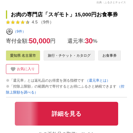
出典：ふるさとチョイス
お肉の専門店「スギモト」15,000円お食事券
4.5 （9件）
（9件）
50,000
30
寄付金額:
円
還元率:
%
愛知県 名古屋市
旅行・チケット・カタログ
お食事券
お気に入り
※「還元率」とは返礼品のお得度を測る指標です
（還元率とは）
※「控除上限額」の範囲内で寄付するとお得にふるさと納税できます
（控
除上限額を調べる）
詳細を見る