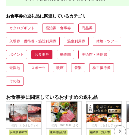
お食事券の返礼品に関連しているカテゴリ
カタログギフト
宿泊券・食事券
商品券
入場券・優待券・施設利用券
温泉利用券
体験・ツアー
ポイント
お食事券
動物園
美術館・博物館
遊園地
スポーツ
映画
音楽
株主優待券
その他
お食事券に関連しているおすすめの返礼品
出典：ふるさとチョイ
出典：JRE MALLふる
出典：ふるさとチョイ
出
ス
さと納税
ス
兵庫県 神戸市
東京都新宿区
福岡県 北九州市
愛