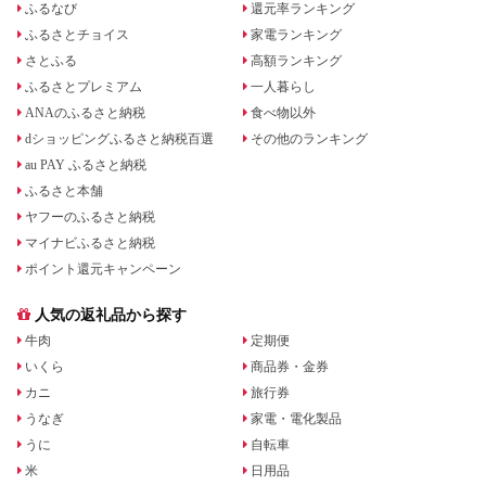
ふるなび
還元率ランキング
ふるさとチョイス
家電ランキング
さとふる
高額ランキング
ふるさとプレミアム
一人暮らし
ANAのふるさと納税
食べ物以外
dショッピングふるさと納税百選
その他のランキング
au PAY ふるさと納税
ふるさと本舗
ヤフーのふるさと納税
マイナビふるさと納税
ポイント還元キャンペーン
人気の返礼品から探す
牛肉
定期便
いくら
商品券・金券
カニ
旅行券
うなぎ
家電・電化製品
うに
自転車
米
日用品