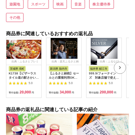
遊園地
スポーツ
映画
音楽
株主優待券
その他
商品券に関連しているおすすめの返礼品
出典：ふるさとプレミ
出典：楽天ふるさと納
出典：ふるなび
アム
税
茨城県 境町
新潟県 胎内市
福井県 鯖江市
山
K1738【ピザーラス
【ふるさと納税】セー
999.9/フォーナイン
商品
タイル道の駅さかい店
ルとの重複利用OK
ズ 対象店舗で使える
ナシ
限定】ピザーラ利用券
10,000円相当オーダ
眼鏡引換券（6万円相
し 
5.0
5.0
5.0
(6,000円相当)
ーシャツお仕立券【ビ
当）Silver np m [N-
ッグヴィジョン】
11401]
20,000
34,000
200,000
寄付金額:
円
寄付金額:
円
寄付金額:
円
寄付
商品券の返礼品に関連している記事の紹介