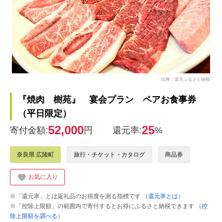
出典：楽天ふるさと納税
『焼肉 樹苑』 宴会プラン ペアお食事券
（平日限定）
52,000
25
寄付金額:
円
還元率:
%
奈良県 広陵町
旅行・チケット・カタログ
商品券
お気に入り
※「還元率」とは返礼品のお得度を測る指標です
（還元率とは）
※「控除上限額」の範囲内で寄付するとお得にふるさと納税できます
（控
除上限額を調べる）