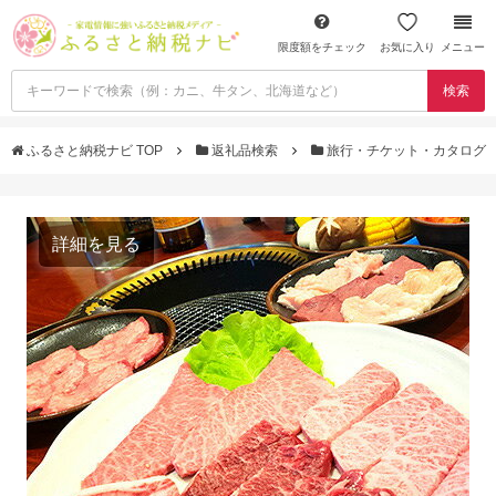
限度額をチェック
お気に入り
メニュー
検索
ふるさと納税ナビ TOP
返礼品検索
旅行・チケット・カタログ
詳細を見る