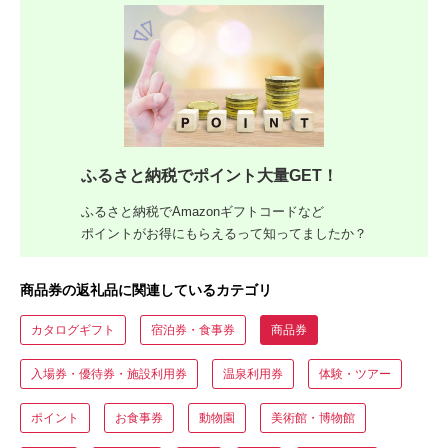
ふるさと納税でポイント大量GET！
ふるさと納税でAmazonギフトコードなど
ポイントがお得にもらえるって知ってましたか？
商品券の返礼品に関連しているカテゴリ
カタログギフト
宿泊券・食事券
商品券
入場券・優待券・施設利用券
温泉利用券
体験・ツアー
ポイント
お食事券
動物園
美術館・博物館