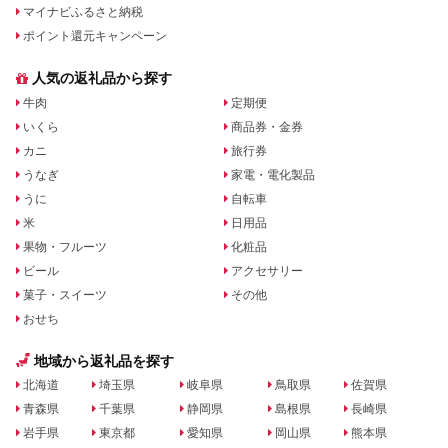
マイナビふるさと納税
ポイント還元キャンペーン
人気の返礼品から探す
牛肉
定期便
いくら
商品券・金券
カニ
旅行券
うなぎ
家電・電化製品
うに
自転車
米
日用品
果物・フルーツ
化粧品
ビール
アクセサリー
菓子・スイーツ
その他
おせち
地域から返礼品を探す
北海道
埼玉県
岐阜県
鳥取県
佐賀県
青森県
千葉県
静岡県
島根県
長崎県
岩手県
東京都
愛知県
岡山県
熊本県