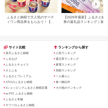
ふるさと納税で大人気のサーテ
【2026年最新】ふるさと納税
ィワン商品券をもらおう！【静
券の返礼品ランキング｜旅行
岡県小山町】
券・食事券・商品券を比較
サイト比較
ランキングから探す
楽天ふるさと納税
人気ランキング
ふるなび
還元率ランキング
ふるさとチョイス
家電ランキング
さとふる
高額ランキング
ふるさとプレミアム
一人暮らし
ANAのふるさと納税
食べ物以外
dショッピングふるさと納税百選
その他のランキング
au PAY ふるさと納税
ふるさと本舗
ヤフーのふるさと納税