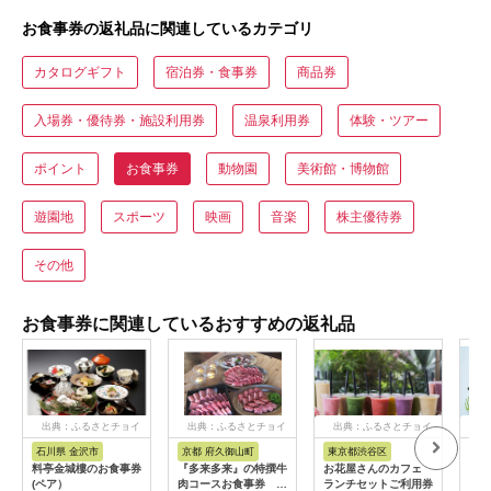
お食事券の返礼品に関連しているカテゴリ
カタログギフト
宿泊券・食事券
商品券
入場券・優待券・施設利用券
温泉利用券
体験・ツアー
ポイント
お食事券
動物園
美術館・博物館
遊園地
スポーツ
映画
音楽
株主優待券
その他
お食事券に関連しているおすすめの返礼品
出典：ふるさとチョイ
出典：ふるさとチョイ
出典：ふるさとチョイ
出
ス
ス
ス
石川県 金沢市
京都 府久御山町
東京都渋谷区
兵
料亭金城樓のお食事券
『多来多来』の特撰牛
お花屋さんのカフェ
「ホ
(ペア）
肉コースお食事券 4
ランチセットご利用券
ト神