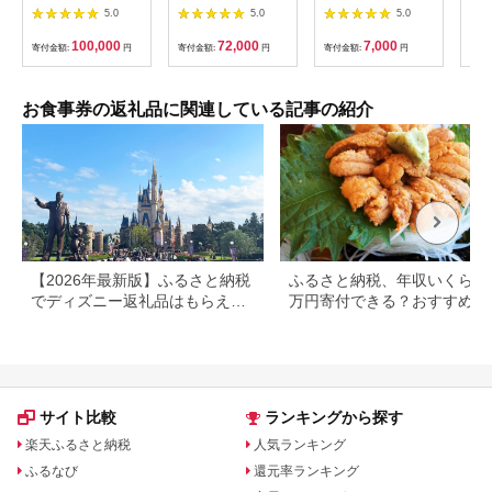
名様分【1131614】
ド」
5.0
5.0
5.0
ー券
100,000
72,000
7,000
寄付金額:
円
寄付金額:
円
寄付金額:
円
寄付
お食事券の返礼品に関連している記事の紹介
【2026年最新版】ふるさと納税
ふるさと納税、年収いくらで3
でディズニー返礼品はもらえ
万円寄付できる？おすすめ返
る？ホテル・チケット・公式グ
品も紹介
ッズを徹底解説
サイト比較
ランキングから探す
楽天ふるさと納税
人気ランキング
ふるなび
還元率ランキング