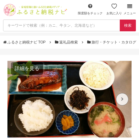
限度額をチェック
お気に入り
メニュー
検索
ふるさと納税ナビ TOP
返礼品検索
旅行・チケット・カタログ
詳細を見る