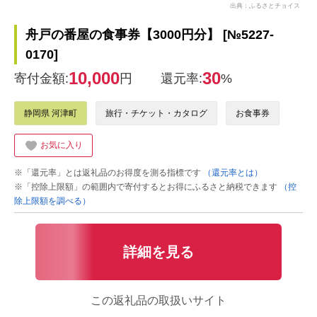
出典：ふるさとチョイス
舟戸の番屋の食事券【3000円分】 [№5227-
0170]
10,000
30
寄付金額:
円
還元率:
%
静岡県 河津町
旅行・チケット・カタログ
お食事券
お気に入り
※「還元率」とは返礼品のお得度を測る指標です
（還元率とは）
※「控除上限額」の範囲内で寄付するとお得にふるさと納税できます
（控
除上限額を調べる）
詳細を見る
この返礼品の取扱いサイト