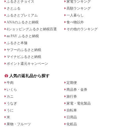
ふるさとチョイス
家電ランキング
さとふる
高額ランキング
ふるさとプレミアム
一人暮らし
ANAのふるさと納税
食べ物以外
dショッピングふるさと納税百選
その他のランキング
au PAY ふるさと納税
ふるさと本舗
ヤフーのふるさと納税
マイナビふるさと納税
ポイント還元キャンペーン
人気の返礼品から探す
牛肉
定期便
いくら
商品券・金券
カニ
旅行券
うなぎ
家電・電化製品
うに
自転車
米
日用品
果物・フルーツ
化粧品