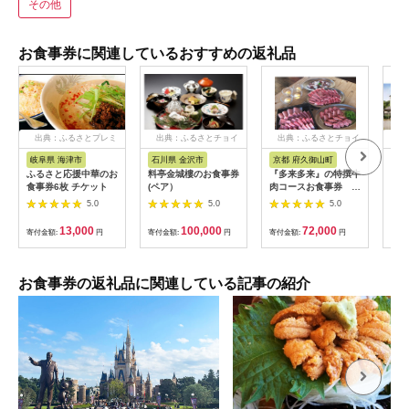
その他
お食事券に関連しているおすすめの返礼品
出典：ふるさとプレミ
出典：ふるさとチョイ
出典：ふるさとチョイ
出
アム
ス
ス
岐阜県 海津市
石川県 金沢市
京都 府久御山町
福
ふるさと応援中華のお
料亭金城樓のお食事券
『多来多来』の特撰牛
【母
食事券6枚 チケット
(ペア）
肉コースお食事券 4
日帰
名様分【1131614】
【0
5.0
5.0
5.0
13,000
100,000
72,000
寄付金額:
円
寄付金額:
円
寄付金額:
円
寄付
お食事券の返礼品に関連している記事の紹介