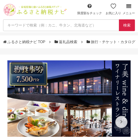
限度額をチェック
お気に入り
メニュー
検索
ふるさと納税ナビ TOP
返礼品検索
旅行・チケット・カタログ
詳細を見る