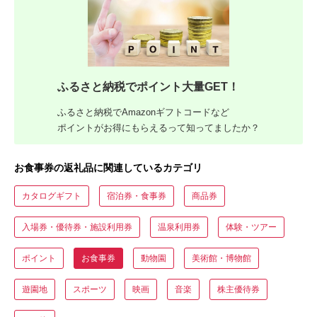
ふるさと納税でポイント大量GET！
ふるさと納税でAmazonギフトコードなど
ポイントがお得にもらえるって知ってましたか？
お食事券の返礼品に関連しているカテゴリ
カタログギフト
宿泊券・食事券
商品券
入場券・優待券・施設利用券
温泉利用券
体験・ツアー
ポイント
お食事券
動物園
美術館・博物館
遊園地
スポーツ
映画
音楽
株主優待券