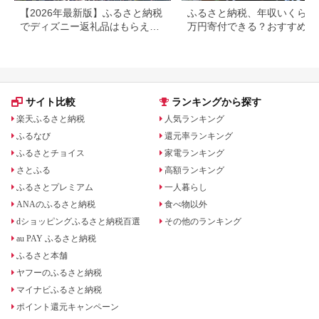
【2026年最新版】ふるさと納税
ふるさと納税、年収いくらで3
でディズニー返礼品はもらえ
万円寄付できる？おすすめ返
る？ホテル・チケット・公式グ
品も紹介
ッズを徹底解説
サイト比較
ランキングから探す
楽天ふるさと納税
人気ランキング
ふるなび
還元率ランキング
ふるさとチョイス
家電ランキング
さとふる
高額ランキング
ふるさとプレミアム
一人暮らし
ANAのふるさと納税
食べ物以外
dショッピングふるさと納税百選
その他のランキング
au PAY ふるさと納税
ふるさと本舗
ヤフーのふるさと納税
マイナビふるさと納税
ポイント還元キャンペーン