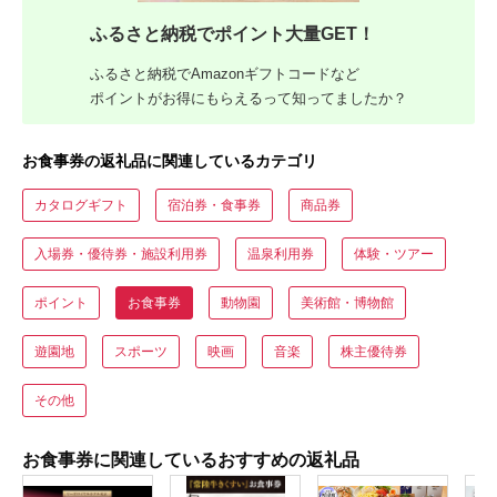
ふるさと納税でポイント大量GET！
ふるさと納税でAmazonギフトコードなど
ポイントがお得にもらえるって知ってましたか？
お食事券の返礼品に関連しているカテゴリ
カタログギフト
宿泊券・食事券
商品券
入場券・優待券・施設利用券
温泉利用券
体験・ツアー
ポイント
お食事券
動物園
美術館・博物館
遊園地
スポーツ
映画
音楽
株主優待券
その他
お食事券に関連しているおすすめの返礼品