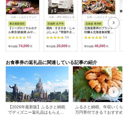
出典：ふるさとチョイ
出典：JRE MALLふる
出典：ふるさとチョイ
出
ス
さと納税
ス
東京都新宿区
茨城県 水戸市
北海道 厚岸町
兵
【リーガロイヤルホテ
焼肉・すきやき・しゃ
北海道厚岸のブランド
「神
ル東京/鉄板焼 みや
ぶしゃぶ『常陸牛きく
牡蠣＆北海道食材贅沢
屋」
美】ランチペアお食事
すい』食事券6,000円
コース（2名様用）お
（2
5.0
5.0
5.0
券 鉄板焼 ステーキ ラ
分【お食事券 常陸牛
食事券 [№5863-
ンチ ペア食事券 チケ
ステーキ 焼肉 すき焼
0782]
74,000
20,000
46,000
寄付金額:
円
寄付金額:
円
寄付金額:
円
寄付
ット ギフト ホテル 記
き ハンバーグ 茨城県
念日 旅行 東京 新宿
水戸市 水戸 20000円
0052-011-S06
以内 2万円以内】
（BG-25）
お食事券の返礼品に関連している記事の紹介
【2026年最新版】ふるさと納税
ふるさと納税、年収いくらで3
でディズニー返礼品はもらえ
万円寄付できる？おすすめ返
る？ホテル・チケット・公式グ
品も紹介
ッズを徹底解説