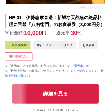
出典：ふるさとチョイス
HE-01 伊勢志摩直送！新鮮な天然魚の絶品料
理に舌鼓「八右衛門」のお食事券（3,000円分）
10,000
30
寄付金額:
円
還元率:
%
三重県 多気町
旅行・チケット・カタログ
お食事券
お気に入り
※「還元率」とは返礼品のお得度を測る指標です
（還元率とは）
※「控除上限額」の範囲内で寄付するとお得にふるさと納税できます
（控
除上限額を調べる）
詳細を見る
この返礼品の取扱いサイト