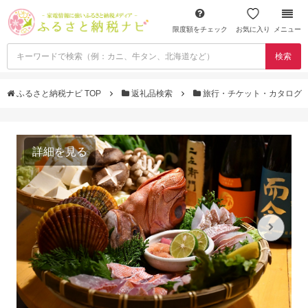
限度額をチェック
お気に入り
メニュー
検索
ふるさと納税ナビ TOP
返礼品検索
旅行・チケット・カタログ
詳細を見る