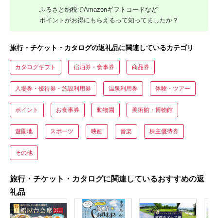
ふるさと納税でAmazonギフトコードなど
ポイントがお得にもらえるって知ってましたか？
旅行・チケット・カタログの返礼品に関連しているカテゴリ
カタログギフト
宿泊券・食事券
商品券
入場券・優待券・施設利用券
温泉利用券
体験・ツアー
ポイント
お食事券
動物園
美術館・博物館
遊園地
スポーツ
映画
音楽
株主優待券
その他
旅行・チケット・カタログに関連しているおすすめの返
礼品