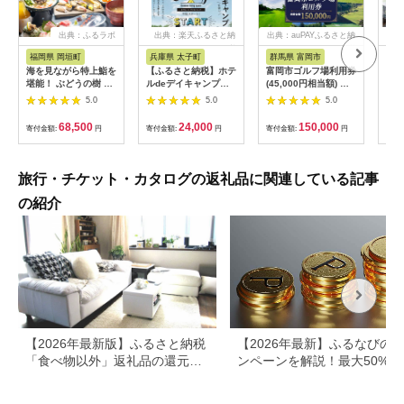
出典：ふるラボ
出典：楽天ふるさと納
出典：auPAYふるさと納
出典
税
税
福岡県 岡垣町
兵庫県 太子町
群馬県 富岡市
長
海を見ながら特上鮨を
【ふるさと納税】ホテ
富岡市ゴルフ場利用券
旅行
堪能！ ぶどうの樹 鮨
ルdeデイキャンプ体
(45,000円相当額) ゴ
運転
屋台ペア お食事券 海
験チケット
ルフ チケット 平日 土
列車
5.0
5.0
5.0
鮮 海 屋台 食事 ペア
【1364991】
日 祝日 プレー券 関東
験 
福岡県 岡垣町
群馬県 首都圏 F20E-
列車
68,500
24,000
150,000
寄付金額:
円
寄付金額:
円
寄付金額:
円
寄付
382
ども
県
旅行・チケット・カタログの返礼品に関連している記事
の紹介
【2026年最新版】ふるさと納税
【2026年最新】ふるなびの
「食べ物以外」返礼品の還元率
ンペーンを解説！最大50%還
ランキング！
も