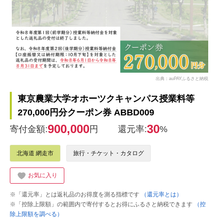
出典：auPAYふるさと納税
東京農業大学オホーツクキャンパス授業料等
270,000円分クーポン券 ABBD009
900,000
30
寄付金額:
円
還元率:
%
北海道 網走市
旅行・チケット・カタログ
お気に入り
※「還元率」とは返礼品のお得度を測る指標です
（還元率とは）
※「控除上限額」の範囲内で寄付するとお得にふるさと納税できます
（控
除上限額を調べる）