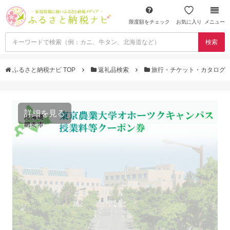
限度額をチェック
お気に入り
メニュー
検索
ふるさと納税ナビ TOP
返礼品検索
旅行・チケット・カタログ
詳細を見る