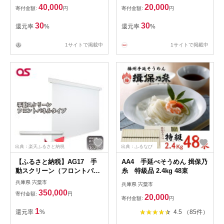
券 ギフト プレゼント レスト
使える チケット 食事券 ギフ
40,000
20,000
寄付金額:
円
寄付金額:
円
ラン 但馬牛 母の日 父の日 敬
ト プレゼント レストラン 但
老の日 誕生日 お祝い 】
馬牛 母の日 父の日 敬老の日
30
30
還元率
%
還元率
%
誕生日 お祝い J48
1サイトで掲載中
1サイトで掲載中
出典：楽天ふるさと納税
出典：ふるなび
【ふるさと納税】AG17 手
AA4 手延べそうめん 揖保乃
動スクリーン（フロントパネ
糸 特級品 2.4kg 48束
ルタイプ）【 スクリーン 大
兵庫県 宍粟市
兵庫県 宍粟市
型 大画面 102インチ 】
350,000
寄付金額:
円
20,000
寄付金額:
円
1
還元率
%
4.5 （85件）