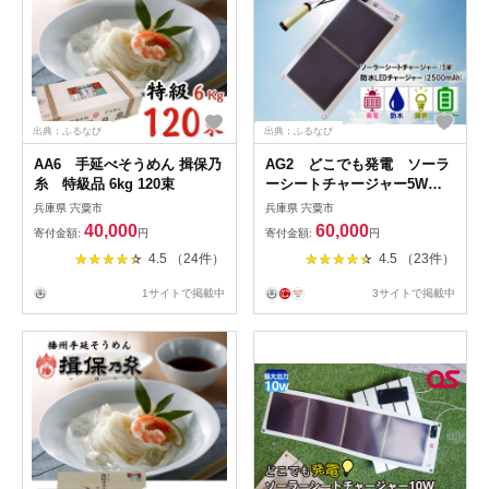
出典：ふるなび
出典：ふるなび
AA6 手延べそうめん 揖保乃
AG2 どこでも発電 ソーラ
糸 特級品 6kg 120束
ーシートチャージャー5Wと
防水LEDチャージャー 【 防
兵庫県 宍粟市
兵庫県 宍粟市
災 防災用品 防災グッズ 台風
40,000
60,000
寄付金額:
円
寄付金額:
円
停電 アウトドア 充電 発電 ソ
4.5 （24件）
4.5 （23件）
ーラー発電 ソーラーパネル
持ち運び ポータブル コンパ
1サイトで掲載中
3サイトで掲載中
クト キャンプ 非常時 バッテ
リー 防水 LED ライト 】