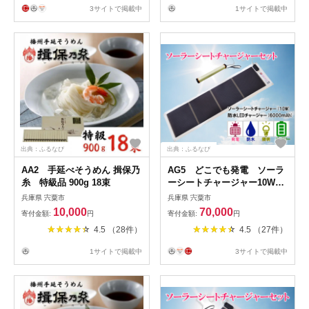
3サイトで掲載中
1サイトで掲載中
出典：ふるなび
出典：ふるなび
AA2 手延べそうめん 揖保乃
AG5 どこでも発電 ソーラ
糸 特級品 900g 18束
ーシートチャージャー10Wと
防水LEDチャージャー 【 防
兵庫県 宍粟市
兵庫県 宍粟市
災 防災用品 防災グッズ 台風
10,000
70,000
寄付金額:
円
寄付金額:
円
停電 アウトドア 充電 発電 ソ
4.5 （28件）
4.5 （27件）
ーラー発電 ソーラーパネル
持ち運び ポータブル コンパ
1サイトで掲載中
3サイトで掲載中
クト キャンプ 非常時 バッテ
リー 防水 LED ライト 】