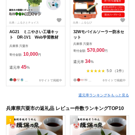
出典：ふるさとチョイス
出典：ふるなび
AG21 ミニやさい工場キッ
32Wモバイルソーラー防水セ
ト DR-1V1 Web学習教材
ット
兵庫県 宍粟市
兵庫県 宍粟市
570,000
寄付金額:
円
10,000
寄付金額:
円
34
還元率
%
45
還元率
%
5.0 （1件）
...
6サイトで掲載中
...
6サイトで掲載中
還元率ランキングをもっと見る
兵庫県宍粟市の返礼品 レビュー件数ランキングTOP10
1
2