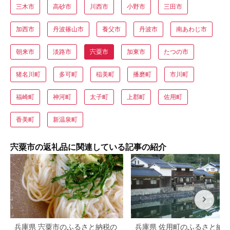
三木市
高砂市
川西市
小野市
三田市
加西市
丹波篠山市
養父市
丹波市
南あわじ市
朝来市
淡路市
宍粟市
加東市
たつの市
猪名川町
多可町
稲美町
播磨町
市川町
福崎町
神河町
太子町
上郡町
佐用町
香美町
新温泉町
宍粟市の返礼品に関連している記事の紹介
兵庫県 宍粟市のふるさと納税の
兵庫県 佐用町のふるさと納