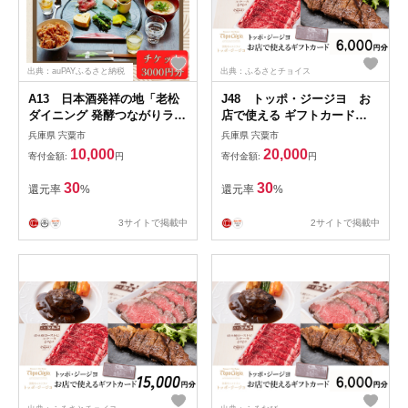
出典：auPAYふるさと納税
出典：ふるさとチョイス
A13 日本酒発祥の地「老松
J48 トッポ・ジージヨ お
ダイニング 発酵つながりラン
店で使える ギフトカード
チ チケット3000円分」 【
6000円分 【 トッポジージ
兵庫県 宍粟市
兵庫県 宍粟市
老松 酒蔵 ダイニング レスト
ョ レストラン チケット 買い
10,000
20,000
寄付金額:
円
寄付金額:
円
ラン 食事券 ランチ チケット
物 食事 】
発酵 発酵食 健康食 日本酒 】
30
30
還元率
%
還元率
%
3サイトで掲載中
2サイトで掲載中