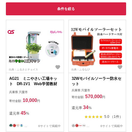
条件を絞る
出典：ふるさとチョイス
出典：ふるなび
AG21 ミニやさい工場キッ
32Wモバイルソーラー防水セ
ト DR-1V1 Web学習教材
ット
兵庫県 宍粟市
兵庫県 宍粟市
570,000
寄付金額:
円
10,000
寄付金額:
円
34
還元率
%
45
還元率
%
5.0 （1件）
...
6サイトで掲載中
...
6サイトで掲載中