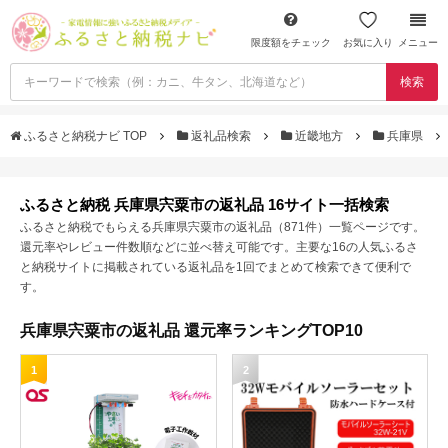
限度額をチェック
お気に入り
メニュー
検索
ふるさと納税ナビ TOP
返礼品検索
近畿地方
兵庫県
ふるさと納税 兵庫県宍粟市の返礼品 16サイト一括検索
ふるさと納税でもらえる兵庫県宍粟市の返礼品（871件）一覧ページです。
還元率やレビュー件数順などに並べ替え可能です。主要な16の人気ふるさ
と納税サイトに掲載されている返礼品を1回でまとめて検索できて便利で
す。
兵庫県宍粟市の返礼品 還元率ランキングTOP10
1
2