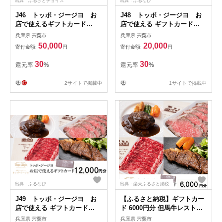
出典：ふるさとチョイス
出典：ふるなび
J46 トッポ・ジージヨ お
J48 トッポ・ジージヨ お
店で使えるギフトカード
店で使える ギフトカード
15000円分
6000円 分 【 チケット 食事券
兵庫県 宍粟市
兵庫県 宍粟市
ギフト プレゼント レストラ
50,000
20,000
寄付金額:
円
寄付金額:
円
ン 但馬牛 母の日 父の日 敬老
の日 誕生日 お祝い 】
30
30
還元率
%
還元率
%
2サイトで掲載中
1サイトで掲載中
出典：ふるなび
出典：楽天ふるさと納税
J49 トッポ・ジージヨ お
【ふるさと納税】ギフトカー
店で使える ギフトカード
ド 6000円分 但馬牛レストラ
12000円 分 【 チケット 食事
ン トッポ・ジージヨ お店で
兵庫県 宍粟市
兵庫県 宍粟市