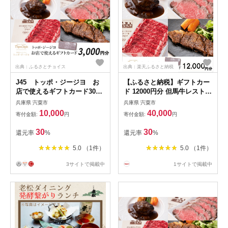
出典：ふるさとチョイス
出典：楽天ふるさと納税
J45 トッポ・ジージヨ お
【ふるさと納税】ギフトカー
店で使えるギフトカード3000
ド 12000円分 但馬牛レストラ
円分
ン トッポ・ジージヨ お店で
兵庫県 宍粟市
兵庫県 宍粟市
使える チケット 食事券 ギフ
10,000
40,000
寄付金額:
円
寄付金額:
円
ト プレゼント レストラン 但
馬牛 母の日 父の日 敬老の日
30
30
還元率
%
還元率
%
誕生日 お祝い J49
5.0 （1件）
5.0 （1件）
3サイトで掲載中
1サイトで掲載中