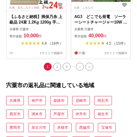
出典：楽天ふるさと納税
出典：ふるなび
【ふるさと納税】揖保乃糸 上
AG3 どこでも発電 ソーラ
級品 24束 1.2Kg 1200g 手延
ーシートチャージャー10W 【
べ そうめん ギフト 新物 上級
防災 防災用品 防災グッズ 台
兵庫県 宍粟市
兵庫県 宍粟市
赤帯 いぼのいと 素麺 ソーメ
風 停電 アウトドア 充電 発電
10,000
40,000
寄付金額:
円
寄付金額:
円
ン 木箱 化粧箱 揖保の糸 自宅
ソーラー発電 ソーラーパネル
4.8 （18件）
4.5 （15件）
用 贈答 お中元 お歳暮 のし
持ち運び ポータブル コンパ
熨斗 長期保存 AA3
クト キャンプ 非常時 】
1サイトで掲載中
3サイトで掲載中
...
1
2
3
›
››
宍粟市の返礼品に関連している地域
兵庫県
神戸市
姫路市
尼崎市
明石市
西宮市
洲本市
芦屋市
伊丹市
相生市
豊岡市
加古川市
赤穂市
西脇市
宝塚市