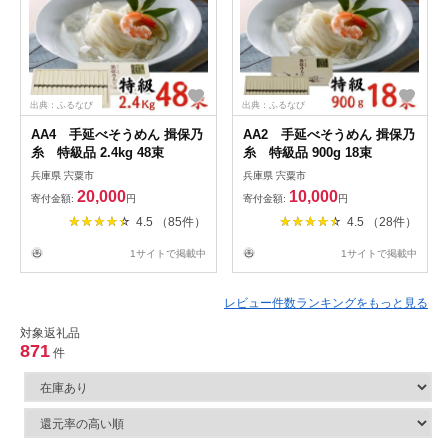
出典：ふるなび
出典：ふるなび
AA4 手延べそうめん 揖保乃
AA2 手延べそうめん 揖保乃
糸 特級品 2.4kg 48束
糸 特級品 900g 18束
兵庫県 宍粟市
兵庫県 宍粟市
20,000
10,000
寄付金額:
円
寄付金額:
円
4.5 （85件）
4.5 （28件）
1サイトで掲載中
1サイトで掲載中
レビュー件数ランキングをもっと見る
対象返礼品
871
件