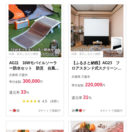
出典：楽天ふるさと納税
出典：楽天ふるさと納税
AG11 16Wモバイルソーラ
【ふるさと納税】AG23 フ
ー防水セット 防災 台風
ロアスタンド式スクリーン
停電 アウトドア 充電 ソ
MS-103FN
兵庫県 宍粟市
兵庫県 宍粟市
ーラー発電 持ち運び可能
300,000
寄付金額:
円
ポータブル コンパクト バ
220,000
寄付金額:
円
ッテリー 防水 LEDライ
33
還元率
%
ト キャンプ 車中泊 非常
31
還元率
%
時 ポータブル電源
4.5 （6件）
3サイトで掲載中
4サイトで掲載中