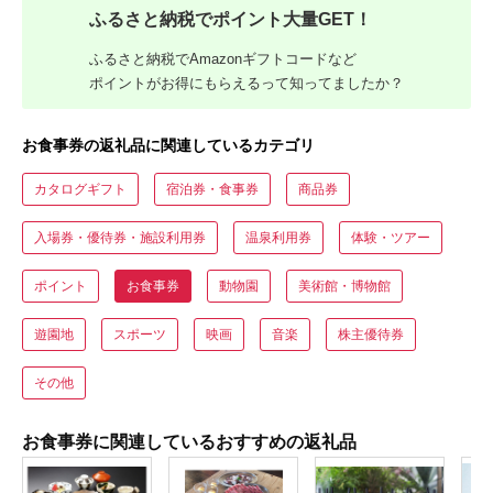
ふるさと納税でポイント大量GET！
ふるさと納税でAmazonギフトコードなど
ポイントがお得にもらえるって知ってましたか？
お食事券の返礼品に関連しているカテゴリ
カタログギフト
宿泊券・食事券
商品券
入場券・優待券・施設利用券
温泉利用券
体験・ツアー
ポイント
お食事券
動物園
美術館・博物館
遊園地
スポーツ
映画
音楽
株主優待券
その他
お食事券に関連しているおすすめの返礼品