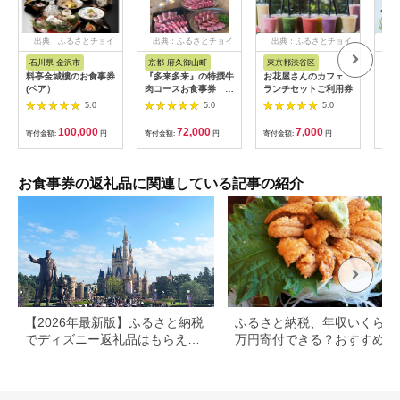
出典：ふるさとチョイ
出典：ふるさとチョイ
出典：ふるさとチョイ
出
ス
ス
ス
石川県 金沢市
京都 府久御山町
東京都渋谷区
兵
料亭金城樓のお食事券
『多来多来』の特撰牛
お花屋さんのカフェ
「ホ
(ペア）
肉コースお食事券 4
ランチセットご利用券
ト神
名様分【1131614】
ド」
5.0
5.0
5.0
ー券
100,000
72,000
7,000
寄付金額:
円
寄付金額:
円
寄付金額:
円
寄付
お食事券の返礼品に関連している記事の紹介
【2026年最新版】ふるさと納税
ふるさと納税、年収いくらで3
でディズニー返礼品はもらえ
万円寄付できる？おすすめ返
る？ホテル・チケット・公式グ
品も紹介
ッズを徹底解説