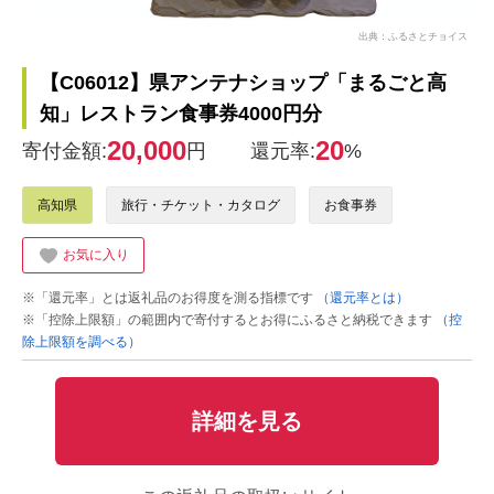
出典：ふるさとチョイス
【C06012】県アンテナショップ「まるごと高
知」レストラン食事券4000円分
20,000
20
寄付金額:
円
還元率:
%
高知県
旅行・チケット・カタログ
お食事券
お気に入り
※「還元率」とは返礼品のお得度を測る指標です
（還元率とは）
※「控除上限額」の範囲内で寄付するとお得にふるさと納税できます
（控
除上限額を調べる）
詳細を見る