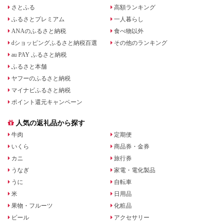
さとふる
高額ランキング
ふるさとプレミアム
一人暮らし
ANAのふるさと納税
食べ物以外
dショッピングふるさと納税百選
その他のランキング
au PAY ふるさと納税
ふるさと本舗
ヤフーのふるさと納税
マイナビふるさと納税
ポイント還元キャンペーン
人気の返礼品から探す
牛肉
定期便
いくら
商品券・金券
カニ
旅行券
うなぎ
家電・電化製品
うに
自転車
米
日用品
果物・フルーツ
化粧品
ビール
アクセサリー