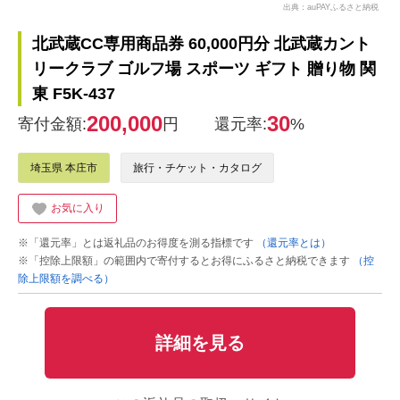
出典：auPAYふるさと納税
北武蔵CC専用商品券 60,000円分 北武蔵カント
リークラブ ゴルフ場 スポーツ ギフト 贈り物 関
東 F5K-437
200,000
30
寄付金額:
円
還元率:
%
埼玉県 本庄市
旅行・チケット・カタログ
お気に入り
※「還元率」とは返礼品のお得度を測る指標です
（還元率とは）
※「控除上限額」の範囲内で寄付するとお得にふるさと納税できます
（控
除上限額を調べる）
詳細を見る