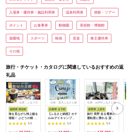
入場券・優待券・施設利用券
温泉利用券
体験・ツアー
ポイント
お食事券
動物園
美術館・博物館
遊園地
スポーツ
映画
音楽
株主優待券
その他
旅行・チケット・カタログに関連しているおすすめの返
礼品
出典：ふるラボ
出典：楽天ふるさと納
出典：auPAYふるさと納
出
税
税
福岡県 岡垣町
兵庫県 太子町
長野県 上田市
岐
海を見ながら特上鮨を
【ふるさと納税】ホテ
旅行 長野 走る電車の
富士
堪能！ ぶどうの樹 鮨
ルdeデイキャンプ体
運転室に乗れる 貸切
ラブ
屋台ペア お食事券 海
験チケット
列車でお仕事体験 体
円分
5.0
5.0
5.0
鮮 海 屋台 食事 ペア
【1364991】
験 チケット 電車 鉄道
福岡県 岡垣町
列車 サービス 子供 子