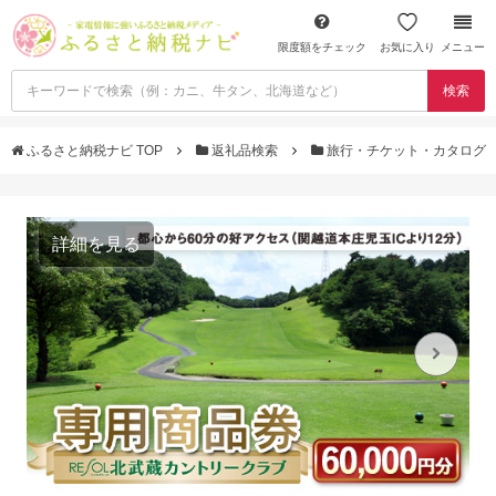
限度額をチェック
お気に入り
メニュー
検索
ふるさと納税ナビ TOP
返礼品検索
旅行・チケット・カタログ
詳細を見る