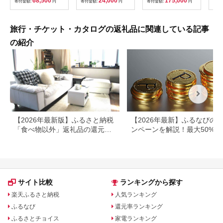
68,500
24,000
175,000
寄付金額:
円
寄付金額:
円
寄付金額:
円
寄付
ども こども 家族 長野
県
旅行・チケット・カタログの返礼品に関連している記事
の紹介
【2026年最新版】ふるさと納税
【2026年最新】ふるなびの
「食べ物以外」返礼品の還元率
ンペーンを解説！最大50%還
ランキング！
も
サイト比較
ランキングから探す
楽天ふるさと納税
人気ランキング
ふるなび
還元率ランキング
ふるさとチョイス
家電ランキング