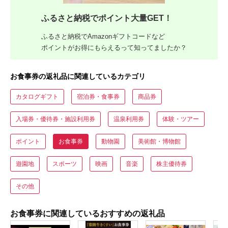
ふるさと納税でポイント大量GET！
ふるさと納税でAmazonギフトコードなど
ポイントがお得にもらえるって知ってましたか？
お食事券の返礼品に関連しているカテゴリ
カタログギフト
宿泊券・食事券
商品券
入場券・優待券・施設利用券
温泉利用券
体験・ツアー
ポイント
お食事券
動物園
美術館・博物館
遊園地
スポーツ
映画
音楽
株主優待券
その他
お食事券に関連しているおすすめの返礼品