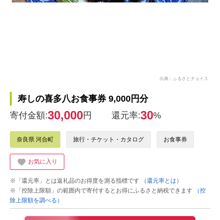
出典：ふるさとチョイス
寿しの喜多八お食事券 9,000円分
30,000
30
寄付金額:
円
還元率:
%
奈良県 河合町
旅行・チケット・カタログ
お食事券
お気に入り
※「還元率」とは返礼品のお得度を測る指標です
（還元率とは）
※「控除上限額」の範囲内で寄付するとお得にふるさと納税できます
（控
除上限額を調べる）