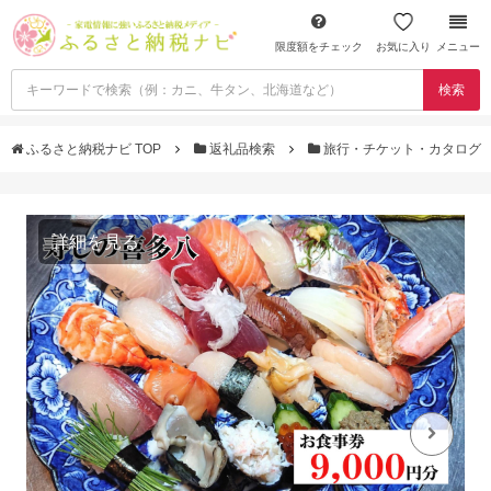
限度額をチェック
お気に入り
メニュー
検索
ふるさと納税ナビ TOP
返礼品検索
旅行・チケット・カタログ
詳細を見る