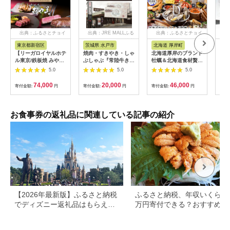
出典：ふるさとチョイ
出典：JRE MALLふる
出典：ふるさとチョイ
出
ス
さと納税
ス
東京都新宿区
茨城県 水戸市
北海道 厚岸町
兵
【リーガロイヤルホテ
焼肉・すきやき・しゃ
北海道厚岸のブランド
「神
ル東京/鉄板焼 みや
ぶしゃぶ『常陸牛きく
牡蠣＆北海道食材贅沢
屋」
美】ランチペアお食事
すい』食事券6,000円
コース（2名様用）お
（2
5.0
5.0
5.0
券 鉄板焼 ステーキ ラ
分【お食事券 常陸牛
食事券 [№5863-
ンチ ペア食事券 チケ
ステーキ 焼肉 すき焼
0782]
74,000
20,000
46,000
寄付金額:
円
寄付金額:
円
寄付金額:
円
寄付
ット ギフト ホテル 記
き ハンバーグ 茨城県
念日 旅行 東京 新宿
水戸市 水戸 20000円
0052-011-S06
以内 2万円以内】
（BG-25）
お食事券の返礼品に関連している記事の紹介
【2026年最新版】ふるさと納税
ふるさと納税、年収いくらで3
でディズニー返礼品はもらえ
万円寄付できる？おすすめ返
る？ホテル・チケット・公式グ
品も紹介
ッズを徹底解説