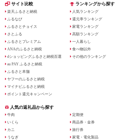
サイト比較
ランキングから探す
楽天ふるさと納税
人気ランキング
ふるなび
還元率ランキング
ふるさとチョイス
家電ランキング
さとふる
高額ランキング
ふるさとプレミアム
一人暮らし
ANAのふるさと納税
食べ物以外
dショッピングふるさと納税百選
その他のランキング
au PAY ふるさと納税
ふるさと本舗
ヤフーのふるさと納税
マイナビふるさと納税
ポイント還元キャンペーン
人気の返礼品から探す
牛肉
定期便
いくら
商品券・金券
カニ
旅行券
うなぎ
家電・電化製品