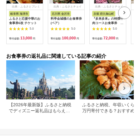
出典：ふるさとプレミ
出典：ふるさとチョイ
出典：ふるさとチョイ
出
アム
ス
ス
岐阜県 海津市
石川県 金沢市
京都 府久御山町
福
ふるさと応援中華のお
料亭金城樓のお食事券
『多来多来』の特撰牛
【母
食事券6枚 チケット
(ペア）
肉コースお食事券 4
日帰
名様分【1131614】
【0
5.0
5.0
5.0
13,000
100,000
72,000
寄付金額:
円
寄付金額:
円
寄付金額:
円
寄付
お食事券の返礼品に関連している記事の紹介
【2026年最新版】ふるさと納税
ふるさと納税、年収いくらで3
でディズニー返礼品はもらえ
万円寄付できる？おすすめ返
る？ホテル・チケット・公式グ
品も紹介
ッズを徹底解説