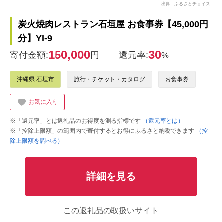
出典：ふるさとチョイス
炭火焼肉レストラン石垣屋 お食事券【45,000円
分】YI-9
150,000
30
寄付金額:
円
還元率:
%
沖縄県 石垣市
旅行・チケット・カタログ
お食事券
お気に入り
※「還元率」とは返礼品のお得度を測る指標です
（還元率とは）
※「控除上限額」の範囲内で寄付するとお得にふるさと納税できます
（控
除上限額を調べる）
詳細を見る
この返礼品の取扱いサイト