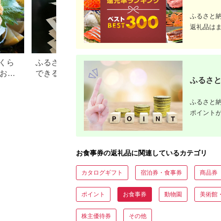
ふるさと
返礼品は
くら
ふるさと納税で15万円寄付
【2026年】ふるさ
？おす
できる年収は？家電などお
100万円の寄付で
ふるさと
すすめ返礼品も
すすめ返礼品！
ふるさと納
ポイント
お食事券の返礼品に関連しているカテゴリ
カタログギフト
宿泊券・食事券
商品券
ポイント
お食事券
動物園
美術館
株主優待券
その他