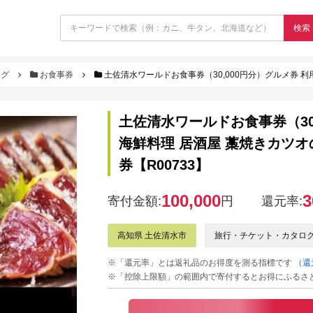
検索
ログ
お食事券
土佐清水ワールドお食事券（30,000円分）グルメ券 利用券 魚貝 郷土
土佐清水ワールドお食事券（30,
海鮮料理 居酒屋 藁焼きカツオ
券【R00733】
100,000
3
寄付金額:
円
還元率:
高知県 土佐清水市
旅行・チケット・カタロ
※「還元率」とは返礼品のお得度を測る指標です
（還
※「控除上限額」の範囲内で寄付するとお得にふるさ