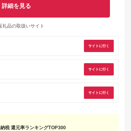
詳細を見る
返礼品の取扱いサイト
サイトに行く
るさとチョイ
出典：ふるさとプレミ
出典：ふるさとチョイ
出典：ふるさとチョ
サイトに行く
ス
アム
ス
御山町
東京都墨田区
東京都渋谷区
兵庫県 神戸市
来』の特撰牛
東京スカイツリー ラ
お花屋さんのカフェ
「ホテル ラ・スイー
お食事券 4
ンチ 雅 コース ペアチ
ランチセットご利用券
ト神戸ハーバーラン
31614】
ケット 有効期間6ヶ月
ド」レストランディ
5.0
5.0
5.0
5.0
サイトに行く
Sky Restaurant 634
ー券
2,000
75,000
7,000
100,000
スカイツリー 入場券
円
寄付金額:
円
寄付金額:
円
寄付金額:
円
ペア チケット 食事券
レストラン 東京キュ
イジーヌ フランス料
理 東京 墨田区
納税 還元率ランキングTOP300