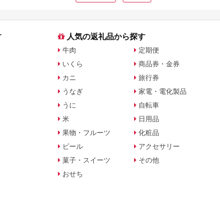
す
人気の返礼品から探す
牛肉
定期便
いくら
商品券・金券
カニ
旅行券
うなぎ
家電・電化製品
うに
自転車
米
日用品
果物・フルーツ
化粧品
ビール
アクセサリー
菓子・スイーツ
その他
おせち