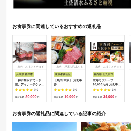
お食事券に関連しているおすすめの返礼品
出典：ふるさとチョイ
出典：JRE MALLふる
出典：ふるさとチョイ
ス
さと納税
ス
兵庫県 神戸市
東京都新宿区
福岡県 北九州市
「神戸菊水すてーき
【焼肉 幸家】 お食事
京寿司グループ
屋」ディナーチケット
券
10,000円分 お食事券
（2枚）
1000円×10枚 食事チ
5.0
5.0
5.0
ケット チケット 寿司
80,000
10,000
34,000
福岡県 北九州市
寄付金額:
円
寄付金額:
円
寄付金額:
円
お食事券の返礼品に関連している記事の紹介