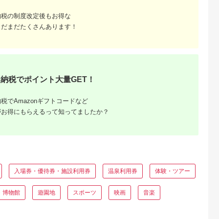
納税の制度改定後もお得な
まだまだたくさんあります！
と納税
もらえるお
納税でポイント大量GET！
税でAmazonギフトコードなど
がお得にもらえるって知ってましたか？
入場券・優待券・施設利用券
温泉利用券
体験・ツアー
・博物館
遊園地
スポーツ
映画
音楽