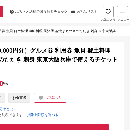
ふるさと納税の
限度額をチェック
返礼品リスト
お気に入り
メニュー
料理 海鮮料理 居酒屋 藁焼きカツオのたたき 刺身 東京大阪兵庫で使えるチケット券【R00733】
000円分）グルメ券 利用券 魚貝 郷土料理
のたたき 刺身 東京大阪兵庫で使えるチケット
0
%
お気に入り
グ
お食事券
元率とは）
と納税できます
（控除上限額を調べる）