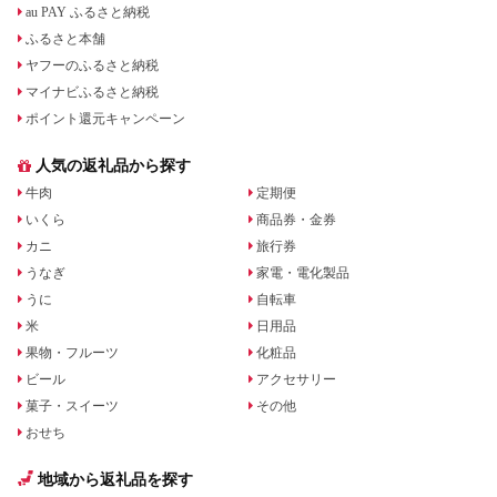
au PAY ふるさと納税
ふるさと本舗
ヤフーのふるさと納税
マイナビふるさと納税
ポイント還元キャンペーン
人気の返礼品から探す
牛肉
定期便
いくら
商品券・金券
カニ
旅行券
うなぎ
家電・電化製品
うに
自転車
米
日用品
果物・フルーツ
化粧品
ビール
アクセサリー
菓子・スイーツ
その他
おせち
地域から返礼品を探す