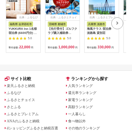
出典：ふるなび
出典：ふるさとチョイ
出典：ふるさとプレミ
出
ス
アム
福島県 会津若松市
宮崎県 都城市
兵庫県 淡路市
高
YUKKURA Inn 1名様
【先行受付】ゴルフク
海風テラス 宿泊券
スノ
宿泊券 (6600円分) ワ
ラブ購入補助券
淡路島 貸別荘
川キ
ーケーションお試しプ
300,000円_GI-
「住
5.0
5.0
5.0
ラン｜東北 福島県 会
C701_(都城市) ゴルフ
ア宿
津若松市 東山温泉 旅
ゴルフクラブ ダンロ
22,000
1,000,000
330,000
寄付金額:
円
寄付金額:
円
寄付金額:
円
寄付
行 クーポン 利用券
ップ ゼクシオ スリク
[0800]
ソン クリーブランド
チケット 購入補助券
アイアン ドライバー
フェアウェイウッド
ハイブリッド ウエッ
ジ 最新モデル
サイト比較
ランキングから探す
楽天ふるさと納税
人気ランキング
ふるなび
還元率ランキング
ふるさとチョイス
家電ランキング
さとふる
高額ランキング
ふるさとプレミアム
一人暮らし
ANAのふるさと納税
食べ物以外
dショッピングふるさと納税百選
その他のランキング