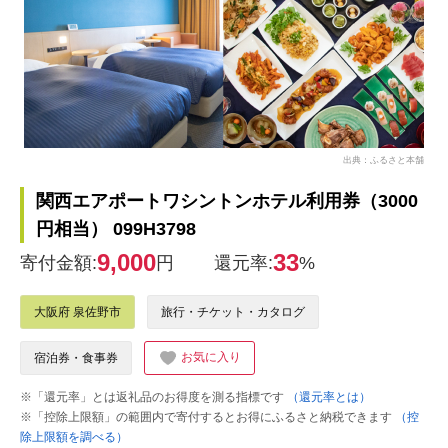
出典：ふるさと本舗
関西エアポートワシントンホテル利用券（3000
円相当） 099H3798
9,000
33
寄付金額:
円
還元率:
%
大阪府 泉佐野市
旅行・チケット・カタログ
お気に入り
宿泊券・食事券
※「還元率」とは返礼品のお得度を測る指標です
（還元率とは）
※「控除上限額」の範囲内で寄付するとお得にふるさと納税できます
（控
除上限額を調べる）