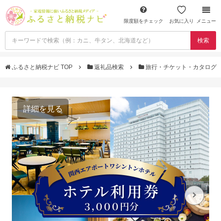
限度額をチェック
お気に入り
メニュー
検索
ふるさと納税ナビ TOP
返礼品検索
旅行・チケット・カタログ
詳細を見る