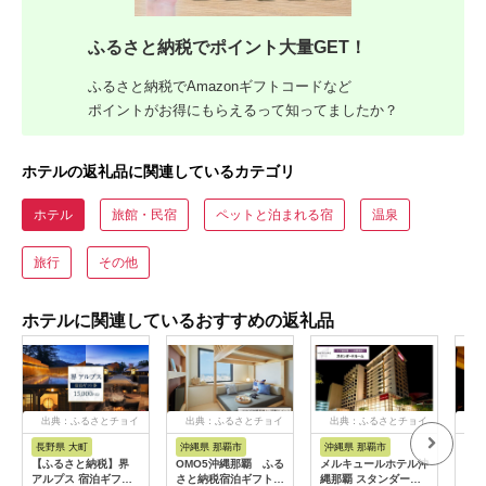
ふるさと納税でポイント大量GET！
ふるさと納税でAmazonギフトコードなど
ポイントがお得にもらえるって知ってましたか？
ホテルの返礼品に関連しているカテゴリ
ホテル
旅館・民宿
ペットと泊まれる宿
温泉
旅行
その他
ホテルに関連しているおすすめの返礼品
出典：ふるさとチョイ
出典：ふるさとチョイ
出典：ふるさとチョイ
出
ス
ス
ス
長野県 大町
沖縄県 那覇市
沖縄県 那覇市
長
【ふるさと納税】界
OMO5沖縄那覇 ふる
メルキュールホテル沖
山間
アルプス 宿泊ギフト
さと納税宿泊ギフト券
縄那覇 スタンダード
一軒