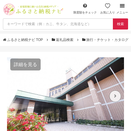
限度額をチェック
お気に入り
メニュー
検索
ふるさと納税ナビ TOP
返礼品検索
旅行・チケット・カタログ
詳細を見る