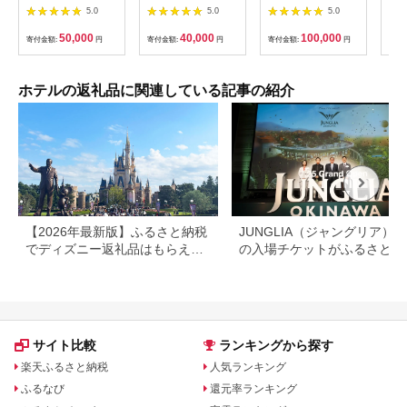
券（15,000円分）
(12,000円)
ルーム（1泊朝食付き
まる
5.0
5.0
5.0
【星野リゾート】
ペア宿泊券） ★特典
10,
スパークリングワイン
50,000
40,000
100,000
寄付金額:
円
寄付金額:
円
寄付金額:
円
寄付
１本★
ホテルの返礼品に関連している記事の紹介
【2026年最新版】ふるさと納税
JUNGLIA（ジャングリア）
でディズニー返礼品はもらえ
の入場チケットがふるさと納
る？ホテル・チケット・公式グ
でもらえる！
ッズを徹底解説
サイト比較
ランキングから探す
楽天ふるさと納税
人気ランキング
ふるなび
還元率ランキング