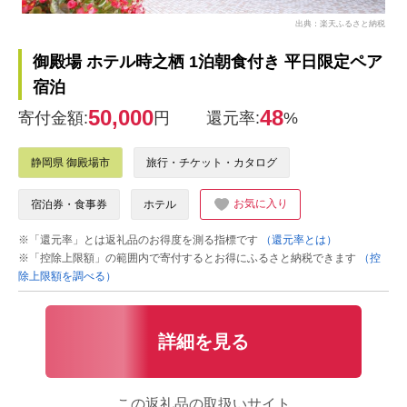
出典：楽天ふるさと納税
御殿場 ホテル時之栖 1泊朝食付き 平日限定ペア
宿泊
50,000
48
寄付金額:
円
還元率:
%
静岡県 御殿場市
旅行・チケット・カタログ
お気に入り
宿泊券・食事券
ホテル
※「還元率」とは返礼品のお得度を測る指標です
（還元率とは）
※「控除上限額」の範囲内で寄付するとお得にふるさと納税できます
（控
除上限額を調べる）
詳細を見る
この返礼品の取扱いサイト