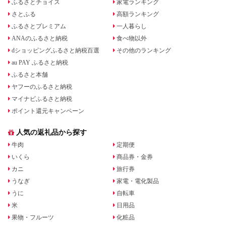
ふるさとチョイス
家電ランキング
さとふる
高額ランキング
ふるさとプレミアム
一人暮らし
ANAのふるさと納税
食べ物以外
dショッピングふるさと納税百選
その他のランキング
au PAY ふるさと納税
ふるさと本舗
ヤフーのふるさと納税
マイナビふるさと納税
ポイント還元キャンペーン
人気の返礼品から探す
牛肉
定期便
いくら
商品券・金券
カニ
旅行券
うなぎ
家電・電化製品
うに
自転車
米
日用品
果物・フルーツ
化粧品