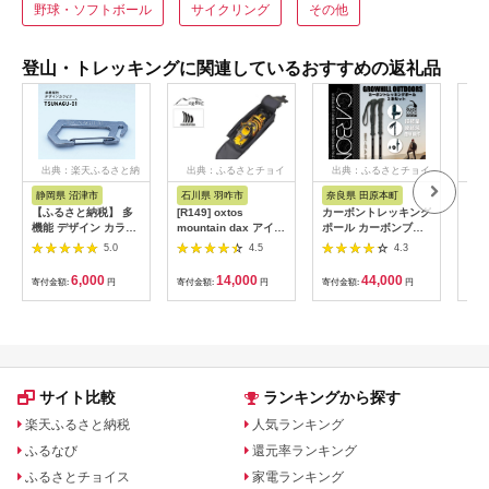
野球・ソフトボール
サイクリング
その他
登山・トレッキングに関連しているおすすめの返礼品
出典：楽天ふるさと納
出典：ふるさとチョイ
出典：ふるさとチョイ
出
税
ス
ス
静岡県 沼津市
石川県 羽咋市
奈良県 田原本町
新
【ふるさと納税】 多
[R149] oxtos
カーボントレッキング
SIG
機能 デザイン カラビ
mountain dax アイゼ
ポール カーボンブラ
M7
ナ TSUNAGU-01 1個
ンケース
ック 2本セット
5.0
4.5
4.3
キャンプ用品 ソロキ
GROWHILL ／ ジェイ
ャンプ アウトドアギ
クリエイト アウトド
6,000
14,000
44,000
寄付金額:
円
寄付金額:
円
寄付金額:
円
寄付
ア キーホルダー スト
ア 軽量 クイックロッ
ラップ ASOBU 軽量
ク式 登山 山登り ハイ
コンパクト 便利 登山
キング 奈良県 田原本
ハイキング バックパ
町
ッキング 防災グッズ
非常用 沼津市 静岡県
サイト比較
ランキングから探す
楽天ふるさと納税
人気ランキング
ふるなび
還元率ランキング
ふるさとチョイス
家電ランキング