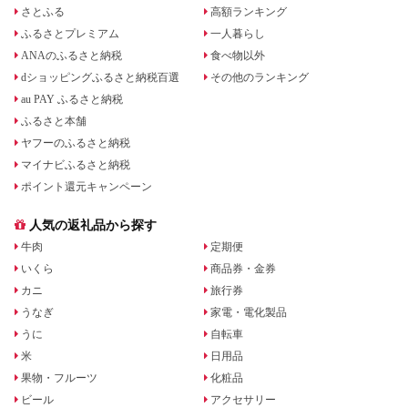
さとふる
高額ランキング
ふるさとプレミアム
一人暮らし
ANAのふるさと納税
食べ物以外
dショッピングふるさと納税百選
その他のランキング
au PAY ふるさと納税
ふるさと本舗
ヤフーのふるさと納税
マイナビふるさと納税
ポイント還元キャンペーン
人気の返礼品から探す
牛肉
定期便
いくら
商品券・金券
カニ
旅行券
うなぎ
家電・電化製品
うに
自転車
米
日用品
果物・フルーツ
化粧品
ビール
アクセサリー