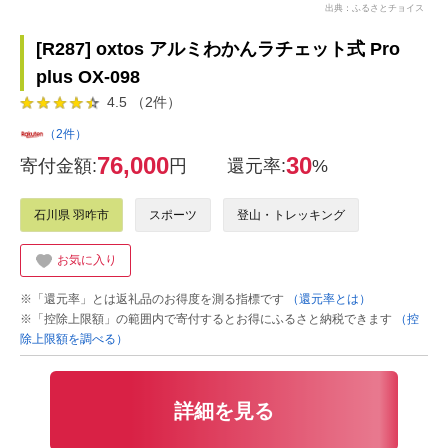
出典：ふるさとチョイス
[R287] oxtos アルミわかんラチェット式 Pro
plus OX-098
4.5 （2件）
（2件）
76,000
30
寄付金額:
円
還元率:
%
石川県 羽咋市
スポーツ
登山・トレッキング
お気に入り
※「還元率」とは返礼品のお得度を測る指標です
（還元率とは）
※「控除上限額」の範囲内で寄付するとお得にふるさと納税できます
（控
除上限額を調べる）
詳細を見る