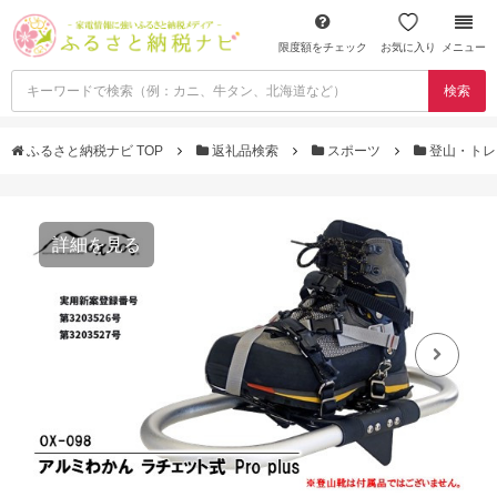
限度額をチェック
お気に入り
メニュー
検索
ふるさと納税ナビ TOP
返礼品検索
スポーツ
登山・トレ
詳細を見る