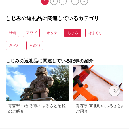
1
2
3
›
››
しじみの返礼品に関連しているカテゴリ
牡蠣
アワビ
ホタテ
しじみ
はまぐり
さざえ
その他
しじみの返礼品に関連している記事の紹介
青森県 つがる市のふるさと納税
青森県 東北町のふるさと納
のご紹介
ご紹介