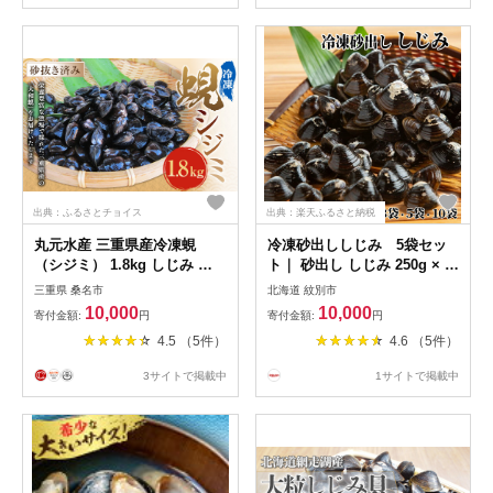
出典：ふるさとチョイス
出典：楽天ふるさと納税
丸元水産 三重県産冷凍蜆
冷凍砂出ししじみ 5袋セッ
（シジミ） 1.8kg しじみ 魚
ト｜ 砂出し しじみ 250g × 5
介 貝 魚貝 海鮮 お吸い物 味
袋 新鮮 国産 グルメ 味噌汁
三重県 桑名市
北海道 紋別市
噌汁 スープ 023-0005
しじみ汁 酒蒸し クラムチャ
10,000
10,000
寄付金額:
円
寄付金額:
円
ウダー しじみチャウダー 炊
4.5 （5件）
4.6 （5件）
き込み 料理 お取り寄せ 貝 小
分け 海鮮 海鮮食品 食品 冷凍
3サイトで掲載中
1サイトで掲載中
ふるさ