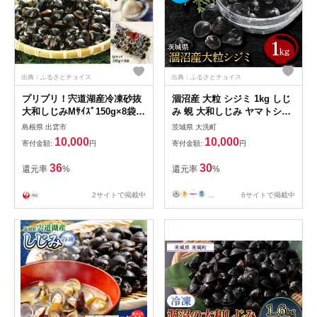
出典：ふるさとチョイス
出典：ふるさとチョイス
プリプリ！宍道湖産冷凍砂抜
涸沼産 大粒 シジミ 1kg しじ
大和しじみMｻｲｽﾞ150g×8袋
み 蜆 大和しじみ ヤマトシジ
【1-025】
ミ 大玉 冷蔵 味噌汁 スープ
島根県 出雲市
茨城県 大洗町
魚貝類 貝 オルニチン コハク
10,000
10,000
寄付金額:
円
寄付金額:
円
酸 魚介類
36
30
還元率
%
還元率
%
2サイトで掲載中
...
6サイトで掲載中