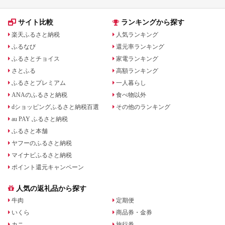
サイト比較
ランキングから探す
楽天ふるさと納税
人気ランキング
ふるなび
還元率ランキング
ふるさとチョイス
家電ランキング
さとふる
高額ランキング
ふるさとプレミアム
一人暮らし
ANAのふるさと納税
食べ物以外
dショッピングふるさと納税百選
その他のランキング
au PAY ふるさと納税
ふるさと本舗
ヤフーのふるさと納税
マイナビふるさと納税
ポイント還元キャンペーン
人気の返礼品から探す
牛肉
定期便
いくら
商品券・金券
カニ
旅行券