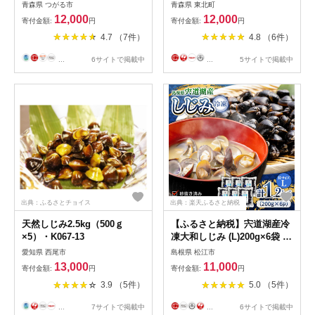
中サイズ・2種類の詰め合わ
150g×10パック 【02408-
青森県 つがる市
青森県 東北町
せセット｜青森 つがる市特産
0006】# 大和しじみ 小川原湖
12,000
12,000
寄付金額:
円
寄付金額:
円
みそ汁 味噌汁 大和しじみ
東北町 青森県 砂抜き 冷凍 対
4.7 （7件）
4.8 （6件）
[0433]
島商店
...
6サイトで掲載中
...
5サイトで掲載中
出典：ふるさとチョイス
出典：楽天ふるさと納税
天然しじみ2.5kg（500ｇ
【ふるさと納税】宍道湖産冷
×5）・K067-13
凍大和しじみ (L)200g×6袋 島
根県松江市/平野缶詰有限会社
愛知県 西尾市
島根県 松江市
[ALBZ013]
13,000
11,000
寄付金額:
円
寄付金額:
円
3.9 （5件）
5.0 （5件）
...
7サイトで掲載中
...
6サイトで掲載中