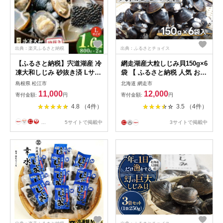
出典：楽天ふるさと納税
出典：ふるさとチョイス
【ふるさと納税】宍道湖産 冷
網走湖産大粒しじみ貝150g×6
凍大和しじみ 砂抜き済 Lサイ
袋 【 ふるさと納税 人気 おす
ズ800×2袋(1.6kg) 島根県松江
すめ ランキング しじみ シジ
島根県 松江市
北海道 網走市
市/しじみ市場株式会社
ミ 蜆 しじみ貝 シジミ貝 貝
11,000
12,000
寄付金額:
円
寄付金額:
円
[ALDK005]
北海道しじみ 北海道シジミ
4.8 （4件）
3.5 （4件）
しじみ北海道 シジミ北海道
大粒 汁 味噌汁 網走湖 網走湖
...
5サイトで掲載中
3サイトで掲載中
産 北海道 網走市 送料無料 】
ABF012