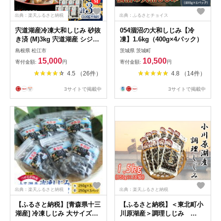
出典：楽天ふるさと納税
出典：ふるさとチョイス
宍道湖産冷凍大和しじみ 砂抜
054涸沼の大和しじみ【冷
き済 (M)3kg 宍道湖産 シジミ
凍】1.6kg（400g×4パック）
砂抜き 冷凍 島根県 松江
島根県 松江市
茨城県 茨城町
《23012-02》
15,000
10,500
寄付金額:
円
寄付金額:
円
4.5 （26件）
4.8 （14件）
3サイトで掲載中
3サイトで掲載中
出典：楽天ふるさと納税
出典：楽天ふるさと納税
【ふるさと納税】[青森県十三
【ふるさと納税】＜東北町小
湖産] 冷凍しじみ 大サイズと
川原湖産＞調理しじみ