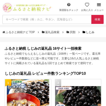
限度額をチェック
お気に入り
メニュー
検索
ふるさと納税ナビ TOP
返礼品検索
貝類
しじみ
ふるさと納税 しじみの返礼品 16サイト一括検索
ふるさと納税でもらえるしじみの返礼品（168件）一覧ページです。還元率
やレビュー件数順などに並べ替え可能です。主要な16の人気ふるさと納税
サイトに掲載されている返礼品を1回でまとめて検索できて便利です。
しじみの返礼品 レビュー件数ランキングTOP10
1
2