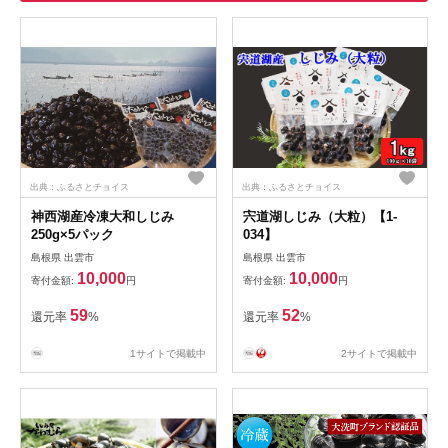
出典：ふるさとチョイス
出典：ふるさとチョイス
神西湖産冷凍大和しじみ
宍道湖しじみ（大粒）【1-
250g×5パック
034】
島根県 出雲市
島根県 出雲市
10,000
10,000
寄付金額:
円
寄付金額:
円
59
52
還元率
%
還元率
%
1サイトで掲載中
2サイトで掲載中