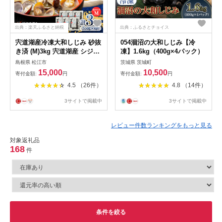
出典：楽天ふるさと納税
出典：ふるさとチョイス
宍道湖産冷凍大和しじみ 砂抜
054涸沼の大和しじみ【冷
き済 (M)3kg 宍道湖産 シジミ
凍】1.6kg（400g×4パック）
砂抜き 冷凍 島根県 松江
島根県 松江市
茨城県 茨城町
《23012-02》
15,000
10,500
寄付金額:
円
寄付金額:
円
4.5 （26件）
4.8 （14件）
3サイトで掲載中
3サイトで掲載中
レビュー件数ランキングをもっと見る
対象返礼品
168
件
条件を絞る