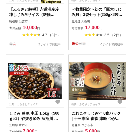
出典：楽天ふるさと納税
出典：ふるさとチョイス
【ふるさと納税】宍道湖産冷
＜数量限定＞幻の「巨大しじ
凍しじみМサイズ（殻幅
み貝」3袋セット(250g×3袋)
12mm～14mm）220g×10袋 |
【1535325】
島根県 出雲市
北海道 大樹町
しじみ 宍道湖産 冷凍 2Lサイ
10,000
17,000
寄付金額:
円
寄付金額:
円
ズ 砂抜き 水洗い済 加熱用 漁
4.7 （3件）
3.5 （2件）
師直送 新鮮 味噌汁 お取り寄
せ グルメ 小分け 島根県 出雲
2サイトで掲載中
...
6サイトで掲載中
市
出典：ふるさとチョイス
出典：ふるさとチョイス
しじみ 冷凍 中玉 1.5kg（500
これこそしじみ汁 8食パック
ｇ×3）砂抜き済み 涸沼川 う
| 十三湖産 青森 津軽 つがる
女川【シジミ オルニチン ミ
みそ汁 しじみ汁 [0019]
茨城県 水戸市
青森県 つがる市
ネラル ビタミンB12 出汁 肝
7,000
5,000
寄付金額:
円
寄付金額:
円