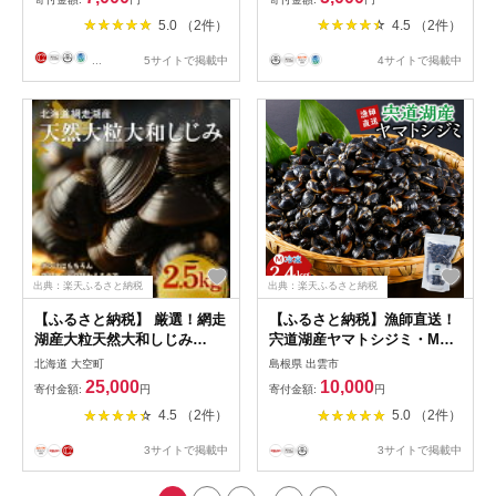
臓 味噌汁 スープ 茨城県 水戸
5.0 （2件）
4.5 （2件）
市】（IX-115）
...
5サイトで掲載中
4サイトで掲載中
出典：楽天ふるさと納税
出典：楽天ふるさと納税
【ふるさと納税】 厳選！網走
【ふるさと納税】漁師直送！
湖産大粒天然大和しじみ
宍道湖産ヤマトシジミ・Mサ
2.5kg 【 ふるさと納税 人気
イズ冷凍2.4kg | 漁師直送 し
北海道 大空町
島根県 出雲市
おすすめ ランキング しじみ
じみ シジミ しじみ汁 蜆 味噌
25,000
10,000
寄付金額:
円
寄付金額:
円
シジミ 蜆 貝 しじみ貝 シジミ
汁 宍道湖 冷凍 料理 砂抜き
4.5 （2件）
5.0 （2件）
貝 蜆貝 海鮮 ダシ汁 味噌汁
簡単調理 栄養 時短 タイパ 二
2.5kg 新鮮 冷凍 料理 網走湖
日酔い 島根県 出雲市
3サイトで掲載中
3サイトで掲載中
北海道 大空町 送料無料 】
OSA011
...