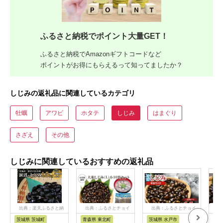
ふるさと納税でポイント大量GET！
ふるさと納税でAmazonギフトコードなど
ポイントがお得にもらえるって知ってましたか？
しじみの返礼品に関連しているカテゴリ
牡蠣
アワビ
ホタテ
しじみ
はまぐり
さざえ
その他
しじみに関連しているおすすめの返礼品
出典：楽天ふるさと納
出典：ふるさとチョイ
出典：ふるさとチョイ
出
税
ス
ス
茨城県 茨城町
青森県 東北町
茨城県 水戸市
茨