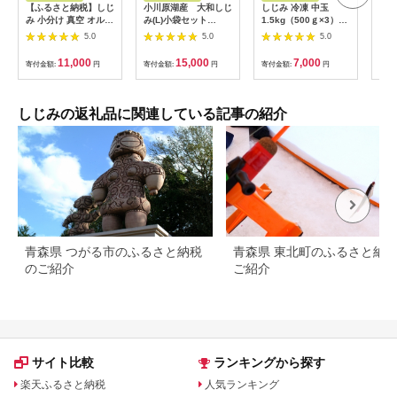
【ふるさと納税】しじ
小川原湖産 大和しじ
しじみ 冷凍 中玉
11
み 小分け 真空 オルニ
み(L)小袋セット
1.5kg（500ｇ×3）砂
大和
チン しじみ汁 しじみ
150g×10パック/計
抜き済み 涸沼川 う女
1.5
5.0
5.0
5.0
ご飯 しじみバター
1kg 【02408-
川【シジミ オルニチ
452 しじみ 冷凍 砂抜
0128】
ン ミネラル ビタミン
11,000
15,000
7,000
寄付金額:
円
寄付金額:
円
寄付金額:
円
寄付
き 1.5kg 500g × 3袋
B12 出汁 肝臓 味噌汁
ひぬま やまと シジミ
スープ 茨城県 水戸
涸沼 大和
市】（IX-115）
しじみの返礼品に関連している記事の紹介
青森県 つがる市のふるさと納税
青森県 東北町のふるさと納
のご紹介
ご紹介
サイト比較
ランキングから探す
楽天ふるさと納税
人気ランキング