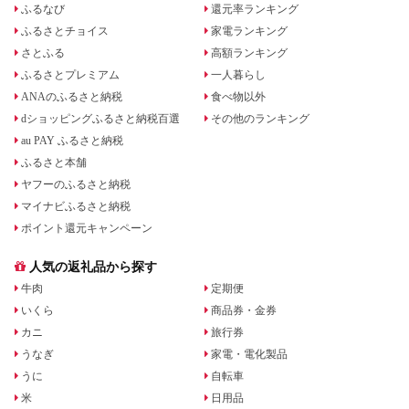
ふるなび
還元率ランキング
ふるさとチョイス
家電ランキング
さとふる
高額ランキング
ふるさとプレミアム
一人暮らし
ANAのふるさと納税
食べ物以外
dショッピングふるさと納税百選
その他のランキング
au PAY ふるさと納税
ふるさと本舗
ヤフーのふるさと納税
マイナビふるさと納税
ポイント還元キャンペーン
人気の返礼品から探す
牛肉
定期便
いくら
商品券・金券
カニ
旅行券
うなぎ
家電・電化製品
うに
自転車
米
日用品