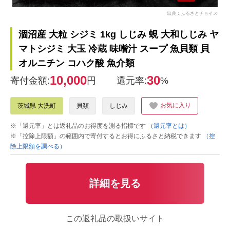
出典：ふるさとチョイス
涸沼産 大粒 シジミ 1kg しじみ 蜆 大和しじみ ヤ
マトシジミ 大玉 冷蔵 味噌汁 スープ 魚貝類 貝
オルニチン コハク酸 魚介類
10,000
30
寄付金額:
円
還元率:
%
お気に入り
茨城県 大洗町
貝類
しじみ
※「還元率」とは返礼品のお得度を測る指標です
（還元率とは）
※「控除上限額」の範囲内で寄付するとお得にふるさと納税できます
（控
除上限額を調べる）
詳細を見る
この返礼品の取扱いサイト