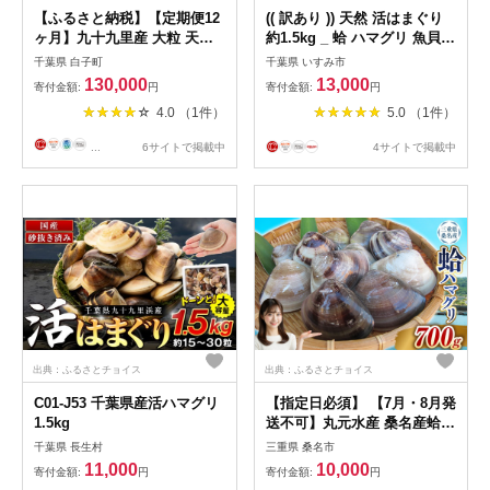
【ふるさと納税】【定期便12
(( 訳あり )) 天然 活はまぐり
ヶ月】九十九里産 大粒 天然
約1.5kg _ 蛤 ハマグリ 魚貝
はまぐり1.5kg×12回 計18kg
魚介 海鮮 貝 出汁 だし プロ
千葉県 白子町
千葉県 いすみ市
ふるさと納税 はまぐり 蛤 天
仕様 人気 送料無料
130,000
13,000
寄付金額:
円
寄付金額:
円
然 焼きはま 網焼き 酒蒸し お
【1465117】
4.0 （1件）
5.0 （1件）
吸い物 お祝い パエリア 和食
活はまぐり 千葉県 白子町
...
6サイトで掲載中
4サイトで掲載中
SHF011
出典：ふるさとチョイス
出典：ふるさとチョイス
C01-J53 千葉県産活ハマグリ
【指定日必須】 【7月・8月発
1.5kg
送不可】丸元水産 桑名産蛤
（ハマグリ）0.7kg はまぐり
千葉県 長生村
三重県 桑名市
ハマグリ 蛤 活 砂抜き済 肉厚
11,000
10,000
寄付金額:
円
寄付金額:
円
BBQ キャンプ 網焼き 魚介 貝