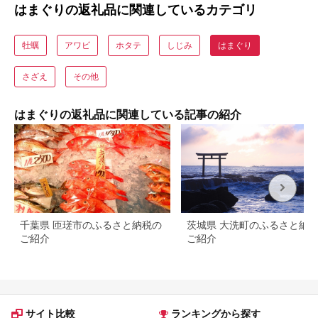
はまぐりの返礼品に関連しているカテゴリ
牡蠣
アワビ
ホタテ
しじみ
はまぐり
さざえ
その他
はまぐりの返礼品に関連している記事の紹介
千葉県 匝瑳市のふるさと納税の
茨城県 大洗町のふるさと納
ご紹介
ご紹介
サイト比較
ランキングから探す