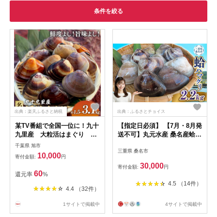
条件を絞る
出典：楽天ふるさと納税
出典：ふるさとチョイス
某TV番組で全国一位に！九十
【指定日必須】 【7月・8月発
九里産 大粒活はまぐり 約
送不可】丸元水産 桑名産蛤
1.5kg【配送不可地域：離
（ハマグリ） 2.2kg はまぐり
千葉県 旭市
三重県 桑名市
島】
ハマグリ 蛤 天然 活 砂抜き済
10,000
寄付金額:
円
肉厚 BBQ キャンプ 網焼き 魚
30,000
寄付金額:
円
介 貝 魚貝 活はまぐり 焼きは
60
還元率
%
ま 海鮮 網焼き 酒蒸し お吸い
4.5 （14件）
物 パエリア パスタ 桑名 日に
4.4 （32件）
ち指定 焼きはまぐり 焼き蛤
その手は桑名の焼きはまぐり
1サイトで掲載中
4サイトで掲載中
特産