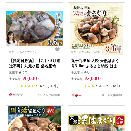
出典：ふるさとチョイス
出典：楽天ふるさと納税
【指定日必須】 【7月・8月発
九十九里産 大粒 天然はまぐ
送不可】丸元水産 桑名産蛤
り3.1kg ふるさと納税 はまぐ
（ハマグリ） 1.5kg はまぐり
り 蛤 天然 焼きはま 網焼き
三重県 桑名市
千葉県 白子町
ハマグリ 蛤 活 砂抜き済 肉厚
酒蒸し お吸い物 お祝い パエ
20,000
22,000
寄付金額:
円
寄付金額:
円
BBQ キャンプ 網焼き 魚介 貝
リア 和食 活はまぐり 川喜屋
4.5 （10件）
3.5 （4件）
魚貝 活はまぐり 焼きはまぐ
水産 節句 ひな祭り ひなまつ
り 焼き蛤 その手は桑名の焼
り 手土産 送料無料
...
5サイトで掲載中
3サイトで掲載中
きはまぐり 特産 海鮮 網焼き
酒蒸し お吸い物 パエリア パ
スタ 桑名 日にち指定