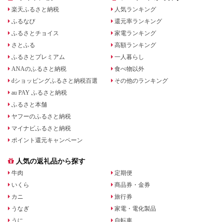
楽天ふるさと納税
人気ランキング
ふるなび
還元率ランキング
ふるさとチョイス
家電ランキング
さとふる
高額ランキング
ふるさとプレミアム
一人暮らし
ANAのふるさと納税
食べ物以外
dショッピングふるさと納税百選
その他のランキング
au PAY ふるさと納税
ふるさと本舗
ヤフーのふるさと納税
マイナビふるさと納税
ポイント還元キャンペーン
人気の返礼品から探す
牛肉
定期便
いくら
商品券・金券
カニ
旅行券
うなぎ
家電・電化製品
うに
自転車