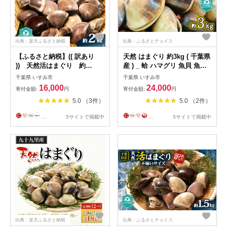
出典：楽天ふるさと納税
出典：ふるさとチョイス
【ふるさと納税】(( 訳あり
天然 はまぐり 約3kg ( 千葉県
)) 天然活はまぐり 約
産 ) _ 蛤 ハマグリ 魚貝 魚介
2.0kg【配送不可地域：離
海鮮 貝 出汁 だし プロ仕様
千葉県 いすみ市
千葉県 いすみ市
島・沖縄県】【1472198】
人気 送料無料 【1306039】
16,000
24,000
寄付金額:
円
寄付金額:
円
5.0 （3件）
5.0 （2件）
...
5サイトで掲載中
...
5サイトで掲載中
出典：楽天ふるさと納税
出典：ふるさとチョイス