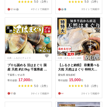
5.0 （1件）
5.0 （1件）
魚貝 活はまぐり 焼きはま 海
鮮 網焼き 酒蒸し お吸い物 パ
4サイトで掲載中
3サイトで掲載中
エリア パスタ 桑名 日にち指
定 焼きはまぐり 焼き蛤 その
手は桑名の焼きはまぐり 特産
出典：ふるさとチョイス
出典：楽天ふるさと納税
プロも認める 活はまぐり 国
【ふるさと納税】 容量選べる
産 天然 約2.0kg 千葉県産 九
大粒 天然はまぐり 特特大サ
十九里産 _ 蛤 ハマグリ 魚貝
イズ 170g前後× 5～10個 加熱
千葉県 いすみ市
愛知県 南知多町
魚介 海鮮 貝 出汁 だし プロ
調理済 個包装 岬だより 愛知
17,000
15,000
寄付金額:
円
寄付金額:
円
仕様 人気 送料無料
県 南知多町 人気 おすすめ 簡
5.0 （1件）
5.0 （1件）
【1226281】
単 調理 便利 蛤
3サイトで掲載中
2サイトで掲載中