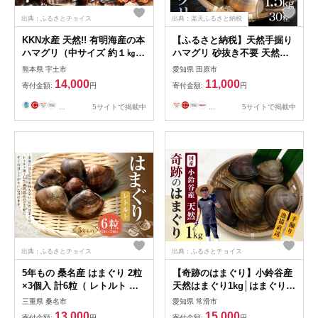
出典：ふるさとチョイス
出典：楽天ふるさと納税
KKN水産 天然!! 有明海産の本
【ふるさと納税】天然手掘り
ハマグリ（中サイズ 約１㎏）
ハマグリ 砂抜き不要 天然ハ
_U111-0003
マグリ 手掘り はまぐり ハマ
熊本県 宇土市
愛知県 田原市
グリ 蛤 天然 ダシ 出汁 お吸
14,000
11,000
寄付金額:
円
寄付金額:
円
い物 酒蒸し 焼ハマグリ 魚介
海産物 国産 アサリ 愛知県 田
...
5サイトで掲載中
...
5サイトで掲載中
原市 新鮮 砂抜き 海鮮 魚介類
魚介 貝 人気
出典：ふるさとチョイス
出典：ふるさとチョイス
5年もの 桑名産 はまぐり 2粒
【奇跡のはまぐり】小鈴谷産
×3個入 計6粒（ レトルト ）
天然はまぐり1kg│はまぐり
ハマグリ 蛤 貝 カイ 魚介 魚
海鮮 魚 貝 漁協直送 手掘り
三重県 桑名市
愛知県 常滑市
介類 海鮮 海の幸 常温
小鈴谷産 天然はまぐり ハマ
13,000
15,000
寄付金額:
円
寄付金額:
円