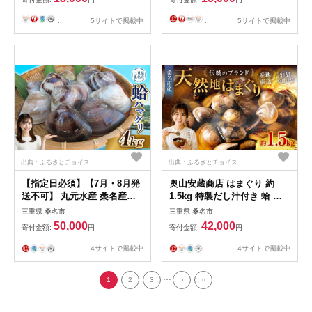
グリ 蛤 縁起物 酒蒸し 蒸し
焼き 愛知県 常滑市
...
5サイトで掲載中
...
5サイトで掲載中
出典：ふるさとチョイス
出典：ふるさとチョイス
【指定日必須】【7月・8月発
奥山安蔵商店 はまぐり 約
送不可】 丸元水産 桑名産蛤
1.5kg 特製だし汁付き 蛤 貝
（ハマグリ） 4.0kg はまぐり
魚介 魚介類 海鮮 地はまぐり
三重県 桑名市
三重県 桑名市
ハマグリ 蛤 活 砂抜き済 肉厚
希少 出汁 酒蒸し 焼きはまぐ
50,000
42,000
寄付金額:
円
寄付金額:
円
BBQ キャンプ 網焼き 魚介 貝
り 産地直送 冷蔵
魚貝 活はまぐり 焼きはま 海
4サイトで掲載中
4サイトで掲載中
鮮 網焼き 酒蒸し お吸い物 パ
エリア パスタ 桑名 日にち指
...
1
2
3
›
››
定 焼きはまぐり 焼き蛤 その
手は桑名の焼きはまぐり 特産