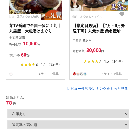
出典：楽天ふるさと納税
出典：ふるさとチョイス
某TV番組で全国一位に！九十
【指定日必須】 【7月・8月発
九里産 大粒活はまぐり 約
送不可】丸元水産 桑名産蛤
1.5kg【配送不可地域：離
（ハマグリ） 2.2kg はまぐり
千葉県 旭市
三重県 桑名市
島】
ハマグリ 蛤 天然 活 砂抜き済
10,000
寄付金額:
円
肉厚 BBQ キャンプ 網焼き 魚
30,000
寄付金額:
円
介 貝 魚貝 活はまぐり 焼きは
60
還元率
%
ま 海鮮 網焼き 酒蒸し お吸い
4.5 （14件）
物 パエリア パスタ 桑名 日に
4.4 （32件）
ち指定 焼きはまぐり 焼き蛤
その手は桑名の焼きはまぐり
1サイトで掲載中
4サイトで掲載中
特産
レビュー件数ランキングをもっと見る
対象返礼品
78
件