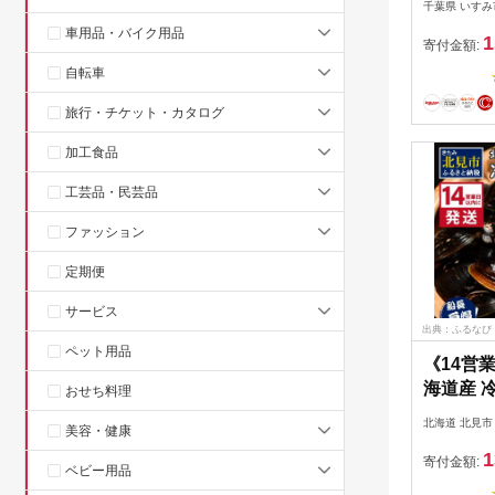
千葉県 いすみ
【10738
車用品・バイク用品
1
寄付金額:
自転車
旅行・チケット・カタログ
加工食品
工芸品・民芸品
ファッション
定期便
サービス
出典：ふるなび
ペット用品
《14営
海道産 冷
おせち料理
袋 ( 魚
北海道 北見市
美容・健康
ジミ 1.
1
ム ビタミ
寄付金額:
ベビー用品
鉄分 味噌汁