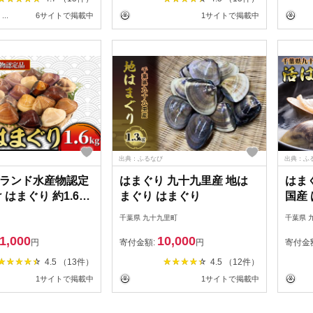
山武市
...
6サイトで掲載中
1サイトで掲載中
出典：ふるなび
出典：ふ
ランド水産物認定
はまぐり 九十九里産 地は
はまぐ
 はまぐり 約1.6kg
まぐり はまぐり
国産
り 】
千葉県 九十九里町
千葉県 
1,000
10,000
円
寄付金額:
円
寄付金
4.5 （13件）
4.5 （12件）
1サイトで掲載中
1サイトで掲載中