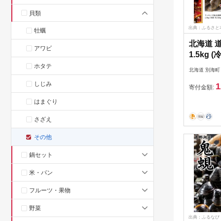
貝類
出典：ふるさと
牡蠣
北海道 
アワビ
1.5kg (
あさり 貝
ホタテ
北海道 別海町
しじみ
1
寄付金額:
はまぐり
さざえ
その他
鍋セット
米・パン
フルーツ・果物
野菜
出典：ふるなび