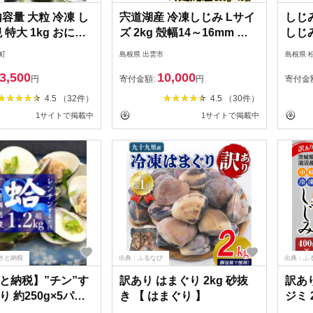
容量 大粒 冷凍 し
宍道湖産 冷凍しじみ Lサイ
しじ
 特大 1kg おにし
ズ 2kg 殻幅14～16mm し
しじみ
湖 特大 大きい 砂
じみ
松江
町
島根県 出雲市
島根県 
 加熱用 直送 新鮮
[ALB
3,500
10,000
みそ汁 パスタ ボン
円
寄付金額:
円
寄付金
臓 二日酔い オルニ
4.5 （32件）
4.5 （30件）
イヤ 銘柄 ブランド
1サイトで掲載中
1サイトで掲載中
湯梨浜町 名産 特産
 おすすめ 送料無料
さと納税
出典：ふるなび
出典：ふ
と納税】”チン”す
訳あり はまぐり 2kg 砂抜
訳あり
 約250g×5パッ
き 【 はまぐり 】
ジミ 2
不可地域：離島】
_CB0