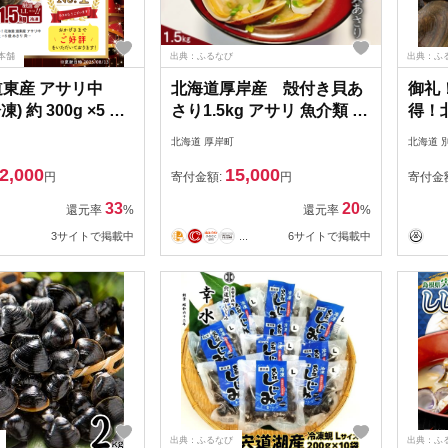
本舗
出典：ふるなび
出典：ふ
道東産 アサリ中
北海道厚岸産 殻付き貝あ
御礼
冷凍) 約 300g ×5 袋
さり1.5kg アサリ 魚介類 砂
得！北
 【SS0000012】
出し済み 海水入れた状態
然 活
北海道 厚岸町
北海道 
り
2,000
15,000
円
寄付金額:
円
寄付金
33
20
還元率
%
還元率
%
3サイトで掲載中
...
6サイトで掲載中
出典：ふるなび
出典：ふ