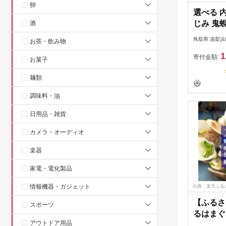
卵
選べる 内
じみ 鬼蜆
酒
じみ 東郷
鳥取県 湯梨浜
お茶・飲み物
抜き 不要
1
味噌汁 
寄付金額:
お菓子
ゴレ 肝
麺類
チン ダ
鳥取県 
調味料・油
品 人気
58M
日用品・雑貨
カメラ・オーディオ
楽器
家電・電化製品
情報機器・ガジェット
出典：楽天ふる
【ふるさ
スポーツ
るはまぐり
アウトドア用品
ク【配送