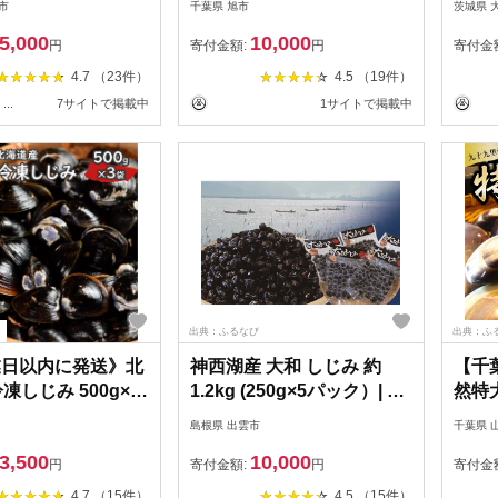
市
千葉県 旭市
茨城県 
84】
5,000
10,000
円
寄付金額:
円
寄付金
4.7 （23件）
4.5 （19件）
...
7サイトで掲載中
1サイトで掲載中
出典：ふるなび
出典：ふ
業日以内に発送》北
神西湖産 大和 しじみ 約
【千
凍しじみ 500g×3
1.2kg (250g×5パック）| し
然特
介類 貝類 しじみ シ
じみ
／ふ
島根県 出雲市
千葉県 
5キロ 冷凍 カルシウ
ハマグ
3,500
10,000
ンB12 タウリン
お吸
円
寄付金額:
円
寄付金
 )【114-0076】
お歳暮
4.7 （15件）
4.5 （15件）