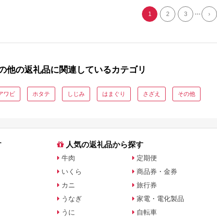
...
1
2
3
›
の他の返礼品に関連しているカテゴリ
アワビ
ホタテ
しじみ
はまぐり
さざえ
その他
す
人気の返礼品から探す
牛肉
定期便
いくら
商品券・金券
カニ
旅行券
うなぎ
家電・電化製品
うに
自転車