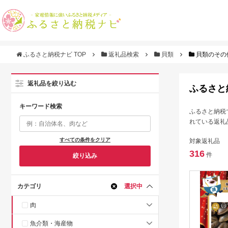
ふるさと納税ナビ TOP
返礼品検索
貝類
貝類のその
返礼品を絞り込む
ふるさと
キーワード検索
ふるさと納税
れている返礼
すべての条件をクリア
対象返礼品
316
件
絞り込み
カテゴリ
選択中
肉
魚介類・海産物