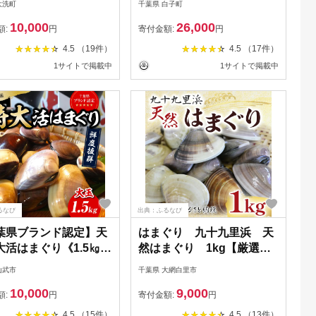
大洗町
千葉県 白子町
まぐり 万能食材天然はまぐ
10,000
26,000
り 九十九里産天然はまぐり
額:
円
寄付金額:
円
蛤 ハマグリ海鮮 貝 貝類
4.5 （19件）
4.5 （17件）
1サイトで掲載中
1サイトで掲載中
るなび
出典：ふるなび
葉県ブランド認定】天
はまぐり 九十九里浜 天
大活はまぐり《1.5㎏》
然はまぐり 1kg【厳選】
るさと納税 はまぐり
P001
山武市
千葉県 大網白里市
リ 蛤 貝類 魚介 海鮮
10,000
9,000
い物 パスタ パエリア
額:
円
寄付金額:
円
 贈答 お祝い 千葉県
4.5 （15件）
4.5 （13件）