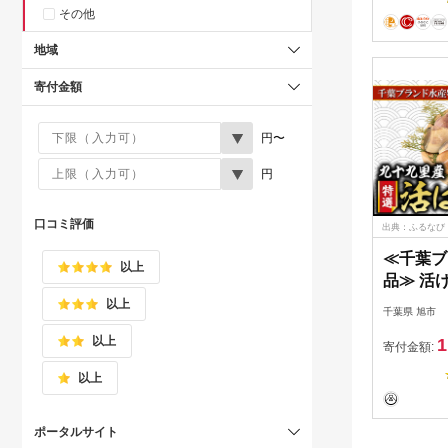
その他
地域
寄付金額
円〜
円
口コミ評価
出典：ふるなび
≪千葉ブ
以上
品≫ 活け
【 はまぐ
以上
千葉県 旭市
以上
1
寄付金額:
以上
ポータルサイト