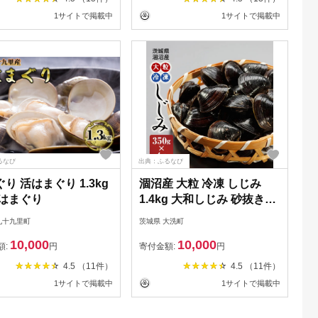
 SMBO003
1サイトで掲載中
1サイトで掲載中
るなび
出典：ふるなび
り 活はまぐり 1.3kg
涸沼産 大粒 冷凍 しじみ
 はまぐり
1.4kg 大和しじみ 砂抜き済
_CB001
九十九里町
茨城県 大洗町
10,000
10,000
額:
円
寄付金額:
円
4.5 （11件）
4.5 （11件）
1サイトで掲載中
1サイトで掲載中