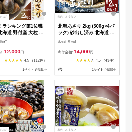
るなび
出典：ふるなび
！ランキング第1位獲
北海あさり 2kg (500g×4パ
海道 野付産 大粒 天
ック) 砂出し済み 北海道 厚
あさり 2kg前後 あさ
岸産 アサリ
別海町
北海道 厚岸町
12,000
14,000
額:
円
寄付金額:
円
4.5 （112件）
4.5 （43件）
1サイトで掲載中
1サイトで掲載中
るなび
出典：ふるなび