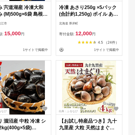
み 宍道湖産 冷凍大和
冷凍 あさり250g ×5パック
 (M)500g×6袋 島根県
(合計約1,250g) ボイル あさ
市/平野缶詰有限会社
り
松江市
北海道 厚岸町
Z002]
15,000
12,000
額:
円
寄付金額:
円
4.5 （24件）
1サイトで掲載中
1サイトで掲載中
るなび
出典：ふるなび
 涸沼産 中粒 冷凍 シ
【お試し特産品つき】九十
kg(400g×5袋)
九里産 大粒 天然はまぐり
04
4.0kg SHF003/ 絶品天然は