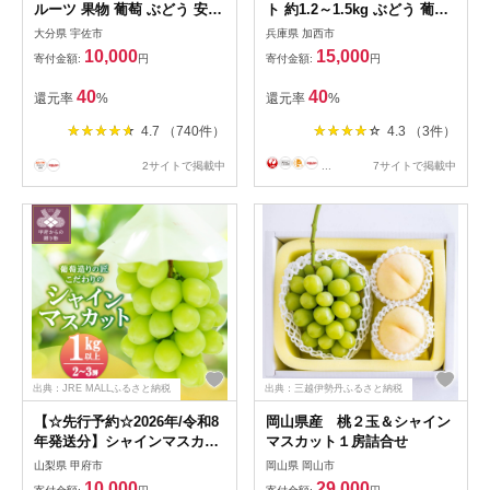
ルーツ 果物 葡萄 ぶどう 安心
ト 約1.2～1.5kg ぶどう 葡萄
院 人気 ランキング＜先行予
ブドウ マスカット 種なし 高
大分県 宇佐市
兵庫県 加西市
約受付中！2025年8月下旬よ
級ぶどう フルーツ 果物 くだ
10,000
15,000
寄付金額:
円
寄付金額:
円
り順次発送予定＞＜北海道 沖
もの 季節のフルーツ 旬のフ
縄 離島配送不可＞
ルーツ
40
40
還元率
%
還元率
%
【106300101】【大分県農業
協同組合 北部エリア】
4.7 （740件）
4.3 （3件）
2サイトで掲載中
...
7サイトで掲載中
出典：JRE MALLふるさと納税
出典：三越伊勢丹ふるさと納税
【☆先行予約☆2026年/令和8
岡山県産 桃２玉＆シャイン
年発送分】シャインマスカッ
マスカット１房詰合せ
ト（こだわり）1.0kg以上〈2
山梨県 甲府市
岡山県 岡山市
～3房〉
10,000
29,000