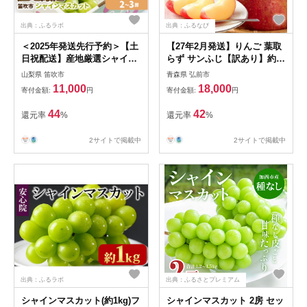
出典：ふるラボ
出典：ふるなび
＜2025年発送先行予約＞【土
【27年2月発送】りんご 葉取
日祝配送】産地厳選シャイン
らず サンふじ【訳あり】約
マスカット1.2kg～1.3kg（2
10kg 糖度13度以上 EMりん
山梨県 笛吹市
青森県 弘前市
房～3房）※沖縄・離島配送
ご 林檎 リンゴ 果物 くだもの
11,000
18,000
寄付金額:
円
寄付金額:
円
不可※ 106-003｜シャインマ
フルーツ 青森県 弘前市 不揃
スカット 発送 笛吹市 山梨県
い 規格外
44
42
還元率
%
還元率
%
フルーツ 果物 ぶどう 葡萄 大
粒 シャインマスカット おす
2サイトで掲載中
2サイトで掲載中
すめ シャインマスカット 贈
答 ギフト 産地 笛吹市 シャイ
ンマスカット 笛吹 葡萄 国産
ぶどう 人気 国産 1.2kg 先行
予約 シャイン ｜
出典：ふるラボ
出典：ふるさとプレミアム
シャインマスカット(約1kg)フ
シャインマスカット 2房 セッ