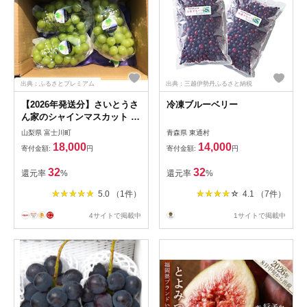
出典：ふるさとプレミアム
出典：三越伊勢丹ふるさと納税
【2026年発送分】さいとうさ
冷凍ブルーベリー
ん家のシャインマスカット ３
～４房 （約２kg） 8月下旬以
山梨県 富士川町
青森県 東通村
降発送 シャイン マスカット
18,000
14,000
寄付金額:
円
寄付金額:
円
葡萄 ブドウ ぶどう くだもの
フルーツ 産地直送 山梨 やま
32
32
還元率
%
還元率
%
なし 先行予約 富士川町
5.0 （1件）
4.1 （7件）
4サイトで掲載中
1サイトで掲載中