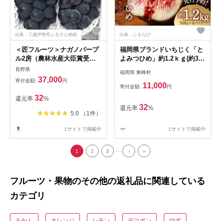
出典：三越伊勢丹ふるさと納税
出典：ふるなび
＜匠フルーツ＞ナガノパープ
福岡県ブランドいちじく「と
ル2房（農林水産大臣賞受
よみつひめ」約1.2ｋｇ(約300
賞）
ｇ×4パック)
長野県
福岡県 東峰村
37,000
寄付金額:
円
11,000
寄付金額:
円
32
還元率
%
32
還元率
%
5.0 （1件）
1サイトで掲載中
1サイトで掲載中
...
1
2
3
›
››
フルーツ・果物のその他の返礼品に関連している
カテゴリ
みかん
オレンジ
レモン
デコポン
ゆず