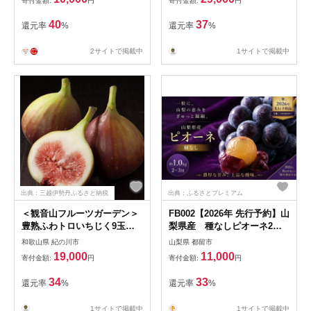
寄付金額:
円
寄付金額:
円
40
37
還元率
%
還元率
%
2サイトで掲載中
1サイトで掲載中
出典：三越伊勢丹ふるさと納税
出典：ふるさとプレミアム
＜観音山フルーツガーデン＞
FB002【2026年 先行予約】山
豊熟ふわトロいちじく9玉入
梨県産 種なしピオーネ2～3
り
房(約1.0Kg）|ピオーネ 種無
和歌山県 紀の川市
山梨県 都留市
し ブドウ ぶどう 葡萄 フルー
19,000
11,000
寄付金額:
円
寄付金額:
円
ツ 果物 贈答 プレゼント
34
33
還元率
%
還元率
%
1サイトで掲載中
1サイトで掲載中