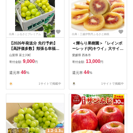
出典：ふるさとプレミアム
出典：三越伊勢丹ふるさと納税
【2026年発送分 先行予約】
＜輝らり果樹園＞「レインボ
【高評価多数】頬張る幸福
ーレッド(R)キウイ」大サイズ
感 ～緑の宝石・ シャインマ
8個
山梨県 富士川町
愛媛県 西条市
スカット ～ １ｋｇ以上（２
9,000
13,000
寄付金額:
円
寄付金額:
円
～３房） フルーツ 山梨県産
果物 くだもの シャイン マス
46
44
還元率
%
還元率
%
カット ぶどう ブドウ 葡萄 大
粒 種なし 先行予約 富士川町
1サイトで掲載中
1サイトで掲載中
10000円 一万円 9000円 九千
円