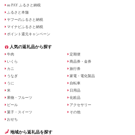
au PAY ふるさと納税
ふるさと本舗
ヤフーのふるさと納税
マイナビふるさと納税
ポイント還元キャンペーン
人気の返礼品から探す
牛肉
定期便
いくら
商品券・金券
カニ
旅行券
うなぎ
家電・電化製品
うに
自転車
米
日用品
果物・フルーツ
化粧品
ビール
アクセサリー
菓子・スイーツ
その他
おせち
地域から返礼品を探す