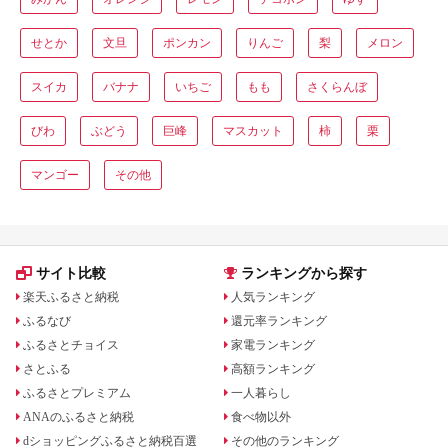
せとか
文旦
ポンカン
りんご
梨
メロン
スイカ
バナナ
いちご
もも
さくらんぼ
びわ
ぶどう
巨峰
マスカット
柿
栗
マンゴー
その他
サイト比較
ランキングから探す
楽天ふるさと納税
人気ランキング
ふるなび
還元率ランキング
ふるさとチョイス
家電ランキング
さとふる
高額ランキング
ふるさとプレミアム
一人暮らし
ANAのふるさと納税
食べ物以外
dショッピングふるさと納税百選
その他のランキング