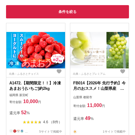
条件を絞る
出典：ふるさとチョイス
出典：ふるさとプレミアム
A1472.【期間限定！！】冷凍
FB014【2026年 先行予約】今
あまおう(いちご)約2kg
月のおススメ！山梨県産 シ
ャインマスカット 1.1kg (２
福岡県 新宮町
山梨県 都留市
房～3房)|シャインマスカット
10,000
寄付金額:
円
シャイン マスカット ブドウ
11,000
寄付金額:
円
ぶどう 葡萄 フルーツ 果物 先
52
還元率
%
行予約 新鮮
49
還元率
%
4.6 （8件）
...
5サイトで掲載中
1サイトで掲載中