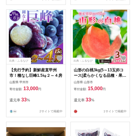
出典：ふるなび
出典：ふるなび
【先行予約】新鮮産直甲州
山形の白桃3kg(5～13玉)Bコ
市！種なし巨峰1.5㎏２～４房
ース[柔らかくなる品種・果肉
やや硬め] 【令和8年産先行予
山梨県 甲州市
山形県 山形市
約】FS25-632 くだもの 果物
13,000
15,000
寄付金額:
円
寄付金額:
円
フルーツ 山形 山形県 山形市
2026年産
33
33
還元率
%
還元率
%
2サイトで掲載中
1サイトで掲載中