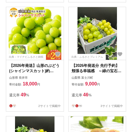
出典：マイナビふるさと納税
出典：ふるさとプレミアム
【2026年発送】山形のぶどう
【2026年発送分 先行予約】
(シャインマスカット)約
頬張る幸福感 ～緑の宝石・
2kg（2〜5房）_H063(R8)
シャインマスカット ～ １ｋ
山形県 長井市
山梨県 富士川町
ｇ以上（２～３房） フルーツ
18,000
9,000
寄付金額:
円
寄付金額:
円
山梨県産 果物 くだもの シャ
イン マスカット ぶどう ブド
49
46
還元率
%
還元率
%
ウ 葡萄 大粒 種なし 先行予約
富士川町 10000円 一万円
2サイトで掲載中
3サイトで掲載中
9000円 九千円