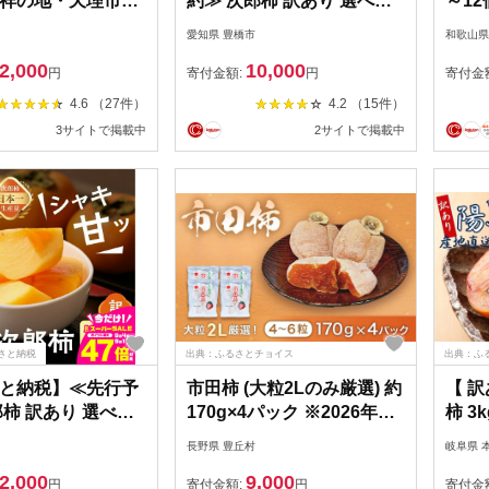
祥の地・天理市の
約≫ 次郎柿 訳あり 選べる
～12
なし柿(L～3Lサイ
容量 【小箱:約16個 / 平箱:
【10
愛知県 豊橋市
和歌山県
36個)_柿 かき 種
約20~25個】4kg 5kg ほぼ
2,000
10,000
フルーツ くだもの
種無し 柿 カキ かき 果物 フ
円
寄付金額:
円
寄付金
気 おすすめ 送料無
ルーツ 旬 甘い スイーツ お
4.6 （27件）
4.2 （15件）
 ギフト プレゼント
やつ 高糖度 特産品 産地直
3サイトで掲載中
2サイトで掲載中
生柿 奈良県 天理市
送 わけあり ワケあり 愛知
不可地域：離島】
県 豊橋市
71】
さと納税
出典：ふるさとチョイス
出典：ふ
と納税】≪先行予
市田柿 (大粒2Lのみ厳選) 約
【 訳
郎柿 訳あり 選べる
170g×4パック ※2026年12
柿 3kg
箱:約16個 / 平箱:
月下旬発送予定※ 年内発
カキ 
長野県 豊丘村
岐阜県 
個】4kg 5kg ほぼ
送可｜柿｜カキ｜干し柿｜
ルー
2,000
9,000
 カキ かき 果物 フ
フルーツ｜果物｜長野県産
キズ 
円
寄付金額:
円
寄付金