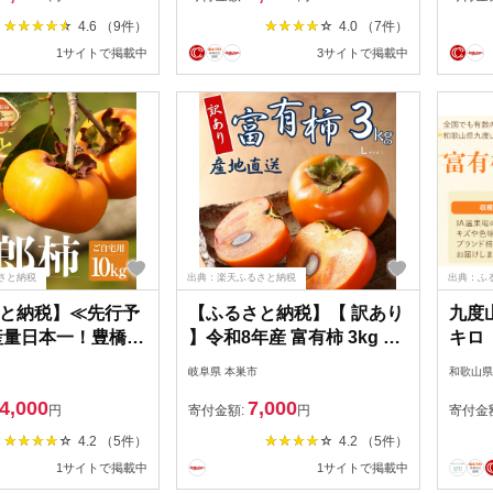
 甘い スイーツ お
｜南信州
ため 
4.6 （9件）
4.0 （7件）
糖度 特産品 産地直
用 家
1サイトで掲載中
3サイトで掲載中
あり ワケあり 愛知
橋柿フ
市
月上旬
さと納税
出典：楽天ふるさと納税
出典：ふ
と納税】≪先行予
【ふるさと納税】【 訳あり
九度山
産量日本一！豊橋の
】令和8年産 富有柿 3kg L
キロ
 豊橋石巻産次郎
サイズ 14個 カキ かき 果物
果 
岐阜県 本巣市
和歌山県
宅用）10kg（30〜
くだもの フルーツ 表面 キ
２２玉
4,000
7,000
自宅用 10kg 柿 訳
ズ 色ムラ 家庭用規格 のた
円
寄付金額:
円
寄付金
い 甘柿 果物 フル
め 訳アリ わけあり 自宅用
4.2 （5件）
4.2 （5件）
月 11月 愛知県 豊橋
家庭用 岐阜県 本巣市 高橋
1サイトで掲載中
1サイトで掲載中
ミンC わけあり果物
柿ファーム 先行予約 11月