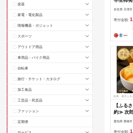
早生柿発
楽器
ひらたね
奈良県 天理市
ズ、28～
家電・電化製品
1
なし柿 
寄付金額:
情報機器・ガジェット
果物 人
料 贈答
スポーツ
刀根 早
_【配送
アウトドア用品
【10705
車用品・バイク用品
自転車
旅行・チケット・カタログ
加工食品
出典：楽天ふる
工芸品・民芸品
【ふるさ
ファッション
約≫ 次
容量 【小
定期便
愛知県 豊橋市
約20~25
1
種無し 柿
寄付金額:
サービス