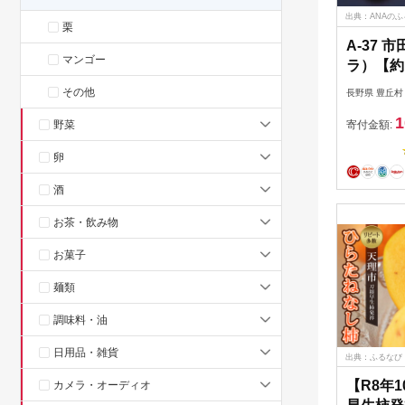
出典：ANAの
栗
A-37
マンゴー
ラ）【約1
月発送予
その他
長野県 豊丘村
1
野菜
寄付金額:
卵
酒
お茶・飲み物
お菓子
麺類
調味料・油
日用品・雑貨
出典：ふるなび
【R8年
カメラ・オーディオ