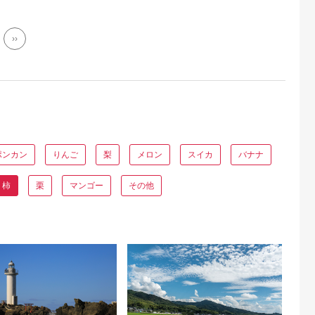
››
ポンカン
りんご
梨
メロン
スイカ
バナナ
柿
栗
マンゴー
その他