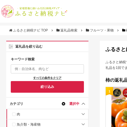
ふるさと納税ナビ TOP
返礼品検索
フルーツ・果物
返礼品を絞り込む
ふるさと
キーワード検索
ふるさと納税
礼品を1回で
すべての条件をクリア
柿の返礼品
絞り込み
1
カテゴリ
選択中
肉
魚介類・海産物