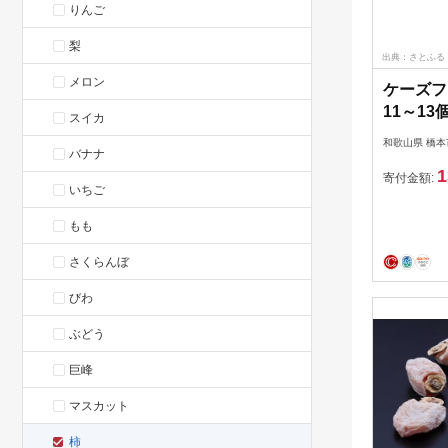
りんご
梨
出典：さとふる
メロン
ケーズ
11～13
スイカ
和歌山県 橋本
バナナ
1
寄付金額:
いちご
もも
さくらんぼ
びわ
ぶどう
巨峰
マスカット
柿