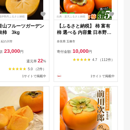
越伊勢丹ふるさと納税
出典：楽天ふるさと納税
音山フルーツガーデン
【ふるさと納税】 柿 富有
柿 3kg
柿 選べる 内容量 日本野菜
ソムリエ協会大賞受賞品 |
 紀の川市
奈良県 五條市
富有柿 かき フルーツ 柿 か
23,000
10,000
き 果物 先行 予約 日本 野菜
額:
円
寄付金額:
円
ソムリエ 協会 大賞 受賞 品
4.7 （112件）
22
還元率
%
奈良県 五條市 西岡農園
5.0 （2件）
1サイトで掲載中
1サイトで掲載中