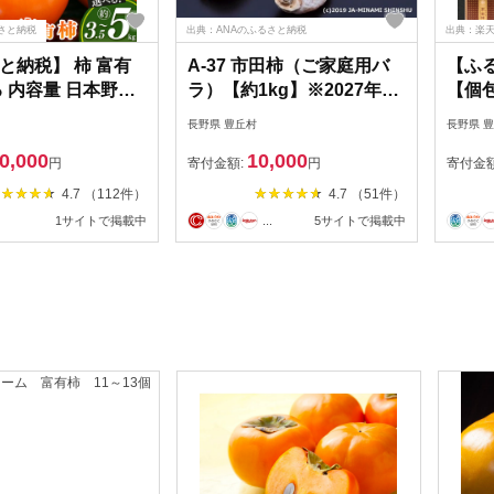
さと納税
出典：ANAのふるさと納税
出典：楽
と納税】 柿 富有
A-37 市田柿（ご家庭用バ
【ふ
る 内容量 日本野菜
ラ）【約1kg】※2027年1
【個包
協会大賞受賞品 |
月発送予定※
月～
長野県 豊丘村
長野県 
き フルーツ 柿 か
約受
0,000
10,000
先行 予約 日本 野菜
円
寄付金額:
円
寄付金
協会 大賞 受賞 品
4.7 （112件）
4.7 （51件）
五條市 西岡農園
1サイトで掲載中
...
5サイトで掲載中