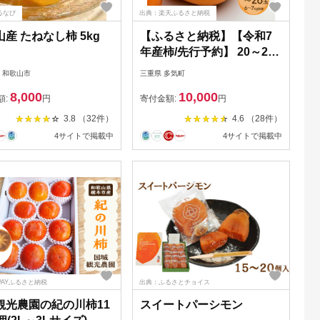
るなび
出典：楽天ふるさと納税
産 たねなし柿 5kg
【ふるさと納税】【令和7
年産柿/先行予約】 20～26
玉 多気町発祥 前川次郎 完
 和歌山市
三重県 多気町
全甘柿 次郎柿 たねなし 柿
8,000
10,000
かき フルーツ 種なし 干し
額:
円
寄付金額:
円
柿 先行 先行予約 三重県 多
3.8 （32件）
4.6 （28件）
気町 JA-02
4サイトで掲載中
4サイトで掲載中
PAYふるさと納税
出典：ふるさとチョイス
観光農園の紀の川柿11
スイートパーシモン