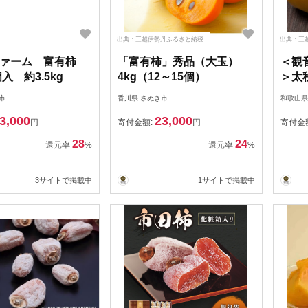
出典：三越伊勢丹ふるさと納税
出典：三
ファーム 富有柿
「富有柿」秀品（大玉）
＜観
個入 約3.5kg
4kg（12～15個）
＞太秋
市
香川県 さぬき市
和歌山県
3,000
23,000
円
寄付金額:
円
寄付金
28
24
還元率
%
還元率
%
3サイトで掲載中
1サイトで掲載中