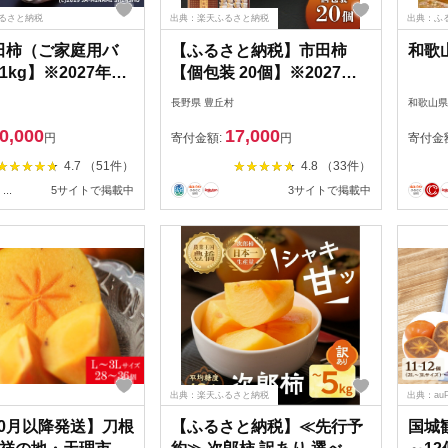
ふるさと納税
出典：楽天ふるさと納税
出典：ふ
 市田柿（ご家庭用バ
【ふるさと納税】市田柿
和歌山
kg】※2027年1
【個包装 20個】※2027年1
定※
月～発送開始予定※ 先行予
長野県 豊丘村
和歌山県
約受付中
0,000
17,000
円
寄付金額:
円
寄付金
4.7 （51件）
4.8 （33件）
...
5サイトで掲載中
3サイトで掲載中
出典：楽天ふるさと納税
出典：au
10月以降発送】刀根
【ふるさと納税】≪先行予
国城