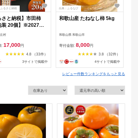
天ふるさと納税
出典：ふるなび
出典
るさと納税】市田柿
和歌山産 たねなし柿 5kg
【
装 20個】※2027年1
年
発送開始予定※ 先行予
玉
豊丘村
和歌山県 和歌山市
三重
付中
全
17,000
8,000
か
額:
円
寄付金額:
円
寄
柿
4.8 （33件）
3.8 （32件）
気町
3サイトで掲載中
4サイトで掲載中
レビュー件数ランキングをもっと見る