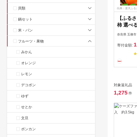
貝類
出典：楽天ふる
【ふるさ
鍋セット
柿 選べ
米・パン
ソムリエ
奈良県 五條市
富有柿 か
フルーツ・果物
1
き 果物 
寄付金額:
ソムリエ 
みかん
奈良県 
オレンジ
レモン
デコポン
対象返礼品
1,275
件
ゆず
せとか
文旦
ポンカン