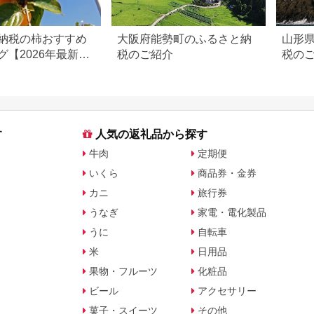
納税の柿おすすめ
大阪府能勢町のふるさと納
山形
グ【2026年最新
税のご紹介
税の
量・品種で比較
す
人気の返礼品から探す
牛肉
定期便
いくら
商品券・金券
カニ
旅行券
うなぎ
家電・電化製品
うに
自転車
米
日用品
果物・フルーツ
化粧品
ビール
アクセサリー
菓子・スイーツ
その他