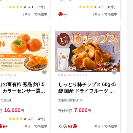
訳アリ わけあり 自宅
糖度 特産品 産地直送 贈答
4.1 （7件）
4.5 （6件）
庭用 岐阜県 本巣市 高
贈り物 ギフト 愛知県 豊橋
2サイトで掲載中
2サイトで掲載中
ァーム 先行予約 11
～ 発送予定 8000円
るさとパレット
出典：ふるさとチョイス
の富有柿 秀品 約7.5
しっとり柿チップス 60g×5
 カラーセンサー選
袋 国産 ドライフルーツ 無
Ｌ～４Ｌサイズ(３２～
添加 小分け
 九度山町
大阪府 河内長野市
)
16,000
7,000
額:
円
寄付金額:
円
4.0 （4件）
...
6サイトで掲載中
...
5サイトで掲載中