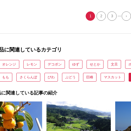
栄養価
中旬〜 発送予定 [mt1664]
7000円
...
1
2
3
›
品に関連しているカテゴリ
オレンジ
レモン
デコポン
ゆず
せとか
文旦
もも
さくらんぼ
びわ
ぶどう
巨峰
マスカット
品に関連している記事の紹介