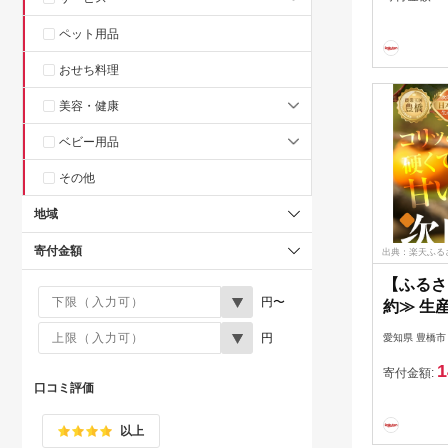
ルーツ 旬
ペット用品
やつ 高
送 わけ
おせち料理
県 豊橋
美容・健康
ベビー用品
その他
地域
寄付金額
出典：楽天ふる
【ふるさ
円〜
約≫ 生
秋の味覚
円
愛知県 豊橋市
柿（ご自
1
50玉）ご
寄付金額:
口コミ評価
あり 不揃
ーツ 10
以上
市 ビタ