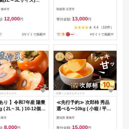
個(2L～3Lサイズ)
77105】
 橋本市
島根県 出雲市
12,000
13,000
額:
円
寄付金額:
円
4.4 （10件）
3サイトで掲載中
4サイトで掲載中
るさとチョイス
出典：ふるさとチョイス
あり 】令和7年産 陽豊
≪先行予約≫ 次郎柿 秀品
 ( 2L~ 3L ) 10-12個
選べる〜10kg ( 小箱 / 平箱 /
かき 果物 くだもの フ
6.5kg / 10kg ) ほぼ 種無し
本巣市
愛知県 豊橋市
ツ サイズ不揃い 表面
柿 カキ かき 果物 フルーツ
8,000
15,000
色ムラ 家庭用規格 の
旬 甘い スイーツ おやつ 高
額:
円
寄付金額:
円