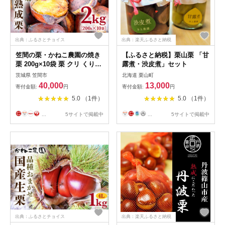
出典：ふるさとチョイス
出典：楽天ふるさと納税
笠間の栗・かねこ農園の焼き
【ふるさと納税】栗山栗 「甘
栗 200g×10袋 栗 クリ くり
露煮・渋皮煮」セット
焼栗 茨城県 笠間市
茨城県 笠間市
北海道 栗山町
40,000
13,000
寄付金額:
円
寄付金額:
円
5.0 （1件）
5.0 （1件）
...
5サイトで掲載中
...
5サイトで掲載中
出典：ふるさとチョイス
出典：楽天ふるさと納税