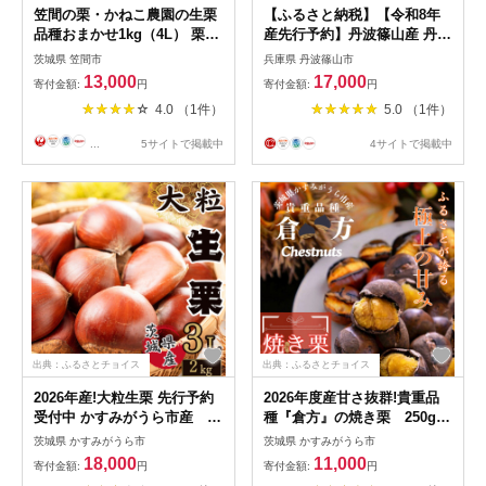
笠間の栗・かねこ農園の生栗
【ふるさと納税】【令和8年
品種おまかせ1kg（4L） 栗
産先行予約】丹波篠山産 丹波
クリ くり 生栗 茨城県 笠間市
栗 L以上混在 1kg 2026年産
茨城県 笠間市
兵庫県 丹波篠山市
兵庫県 丹波篠山市 プレミア
13,000
17,000
寄付金額:
円
寄付金額:
円
ム栗 期間限定 お取り寄せグ
4.0 （1件）
5.0 （1件）
ルメ 高級 特産品 名産品 マロ
ン
...
5サイトで掲載中
4サイトで掲載中
出典：ふるさとチョイス
出典：ふるさとチョイス
2026年産!大粒生栗 先行予約
2026年度産甘さ抜群!貴重品
受付中 かすみがうら市産 生
種『倉方』の焼き栗 250g×3
栗 3Lサイズ 2kg_栗 くり 茨
セット(冷凍)_栗 くり 焼き栗
茨城県 かすみがうら市
茨城県 かすみがうら市
城県 かすみがうら市 秋の味
マロン 冷凍 国産 茨城 果物
18,000
11,000
寄付金額:
円
寄付金額:
円
覚 美味しい 人気 おすすめ 送
くだもの 人気 おすすめ 送料