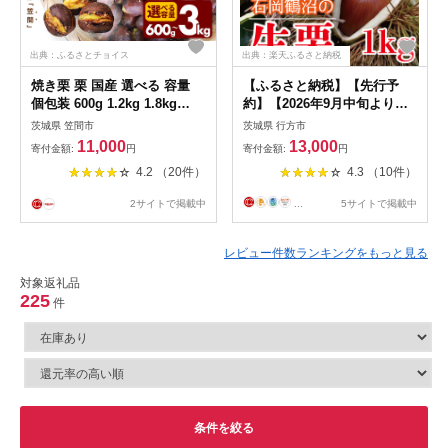
出典：ふるさとチョイス
出典：楽天ふるさと納税
焼き栗 栗 国産 選べる 容量
【ふるさと納税】【先行予
個包装 600g 1.2kg 1.8kg
約】【2026年9月中旬より順
2.4kg 3kg くり 和栗 甘栗 冷
次発送】石岡鶴沼の生栗
茨城県 笠間市
茨城県 行方市
凍 ギフト プレゼント 父の日
1kg（茨城県共通返礼品・石
11,000
13,000
寄付金額:
円
寄付金額:
円
母の日 和栗 スイーツ 和栗 甘
岡市産）｜茨城県 行方市 栗
4.2 （20件）
4.3 （10件）
栗 栗きんとん モンブラン や
生栗 秋 旬 無農薬(ER-1-1)
きぐり 焼栗 鍋屋本店 先行予
2サイトで掲載中
...
5サイトで掲載中
約 笠間 茨城県 いばらき
レビュー件数ランキングをもっと見る
対象返礼品
225
件
条件を絞る