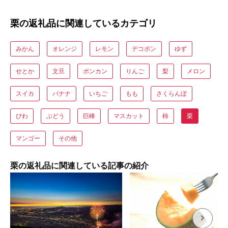
栗の返礼品に関連しているカテゴリ
みかん
オレンジ
レモン
デコポン
ゆず
せとか
文旦
ポンカン
りんご
梨
メロン
スイカ
バナナ
いちご
もも
さくらんぼ
びわ
ぶどう
巨峰
マスカット
柿
栗
マンゴー
その他
栗の返礼品に関連している記事の紹介