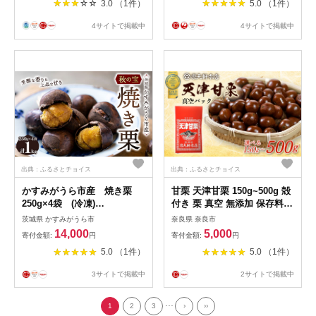
3.0 （1件）
5.0 （1件）
料無料【1437715】
無料 贈答 ギフト 倉方
【1139620】
4サイトで掲載中
4サイトで掲載中
出典：ふるさとチョイス
出典：ふるさとチョイス
かすみがうら市産 焼き栗
甘栗 天津甘栗 150g~500g 殻
250g×4袋 (冷凍)
付き 栗 真空 無添加 保存料不
【1350919】
使用 クリ 焼き栗 栗爪 焼栗
茨城県 かすみがうら市
奈良県 奈良市
小分け お試し 常温 お取り寄
14,000
5,000
寄付金額:
円
寄付金額:
円
せ 無着色 洋菓子 和菓子 おつ
5.0 （1件）
5.0 （1件）
まみ おやつ 栗きんとん 栗ご
はん ご飯 甘露煮 楽天軒 奈良
3サイトで掲載中
2サイトで掲載中
県 奈良市 なら
...
1
2
3
›
››