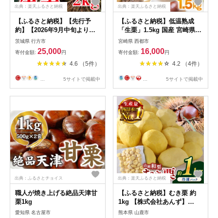
出典：楽天ふるさと納税
出典：楽天ふるさと納税
【ふるさと納税】【先行予
【ふるさと納税】低温熟成
約】【2026年9月中旬より順
「生栗」1.5kg 国産 宮崎県
次発送】石岡鶴沼の生栗
西都市 くり 先行予約＜49-2a
茨城県 行方市
宮崎県 西都市
2kg（茨城県共通返礼品・石
＞
25,000
16,000
寄付金額:
円
寄付金額:
円
岡市産）｜茨城県 行方市 栗
4.6 （5件）
4.2 （4件）
生栗 秋 旬 無農薬(ER-2-1)
...
5サイトで掲載中
...
5サイトで掲載中
出典：ふるさとチョイス
出典：楽天ふるさと納税
職人が焼き上げる絶品天津甘
【ふるさと納税】むき栗 約
栗1kg
1kg 【株式会社あんず】
[ZBT014]
愛知県 名古屋市
熊本県 山鹿市