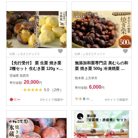
出典：ふるさとチョイス
出典：ふるさとチョイス
【先行受付】 栗 生栗 焼き栗
無添加和栗専門店 美むらの和
2種セット 生むき栗 120g × 3
栗 焼き栗 500g 冷凍焼栗 栗
袋 焼き栗 200g × 2袋 完熟栗
和栗 秋 マロン 冷凍 無添加
茨城県 筑西市
熊本県 上天草市
くり クリ 和栗 わぐり まろん
砂糖不使用 蒸し焼き 保存料
20,000
寄付金額:
円
マロン 栗ご飯 栗きんとん ゆ
不使用
6,000
寄付金額:
円
5.0 （2件）
でぐり 贈答 贈答用 ギフト 国
産 国産栗 果物 フルーツ 秋
...
6サイトで掲載中
3サイトで掲載中
旬 秋の味覚 冬 正月 おせち
関東 茨城 筑西