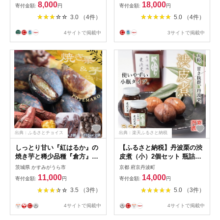
8,000
18,000
寄付金額:
円
寄付金額:
円
3.0 （4件）
5.0 （4件）
4サイトで掲載中
3サイトで掲載中
出典：ふるさとチョイス
出典：楽天ふるさと納税
しっとり甘い『紅はるか』の
【ふるさと納税】丹波栗の渋
焼き芋と稀少品種『倉方』の
皮煮（小）2個セット 瓶詰め
焼き栗セット「ポテマロ」
京都丹波 丹波くり
茨城県 かすみがうら市
京都 府京丹波町
【1096963】
11,000
14,000
寄付金額:
円
寄付金額:
円
3.5 （3件）
5.0 （3件）
4サイトで掲載中
4サイトで掲載中