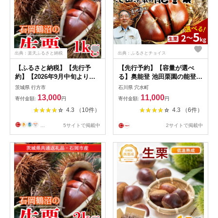
出典：楽天ふるさと納税
出典：ふるさとチョイス
【ふるさと納税】【先行予
【先行予約】【容量が選べ
約】【2026年9月中旬より順
る】奥能登 池田栗園の能登栗
次発送】石岡鶴沼の生栗
2kg・3kg・5kg 【2026年10
茨城県 行方市
石川県 穴水町
1kg（茨城県共通返礼品・石
月より順次発送】/ 能登半島
13,000
11,000
寄付金額:
円
寄付金額:
円
岡市産）｜茨城県 行方市 栗
奥能登 くり 生栗 マロン 和栗
4.3 （10件）
4.3 （6件）
生栗 秋 旬 無農薬(ER-1-1)
焼き栗 栗ごはん 焼き栗 国産
果物
...
5サイトで掲載中
2サイトで掲載中