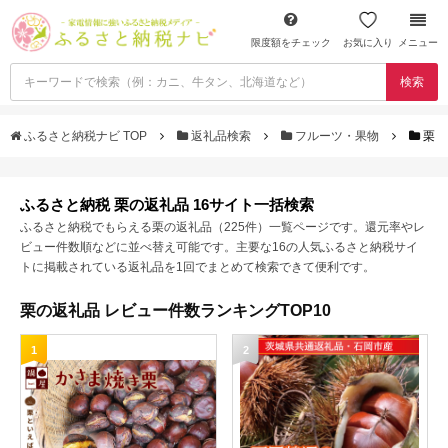
限度額をチェック
お気に入り
メニュー
検索
ふるさと納税ナビ TOP
返礼品検索
フルーツ・果物
栗
ふるさと納税 栗の返礼品 16サイト一括検索
ふるさと納税でもらえる栗の返礼品（225件）一覧ページです。還元率やレ
ビュー件数順などに並べ替え可能です。主要な16の人気ふるさと納税サイ
トに掲載されている返礼品を1回でまとめて検索できて便利です。
栗の返礼品 レビュー件数ランキングTOP10
1
2