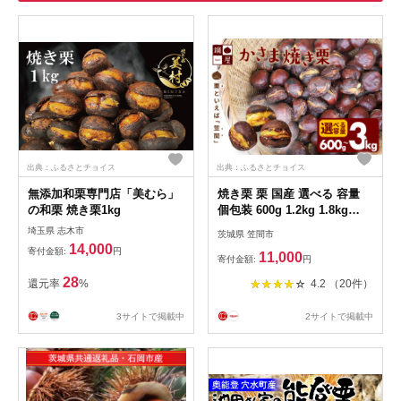
出典：ふるさとチョイス
出典：ふるさとチョイス
無添加和栗専門店「美むら」
焼き栗 栗 国産 選べる 容量
の和栗 焼き栗1kg
個包装 600g 1.2kg 1.8kg
2.4kg 3kg くり 和栗 甘栗 冷
埼玉県 志木市
茨城県 笠間市
凍 ギフト プレゼント 父の日
14,000
寄付金額:
円
11,000
母の日 和栗 スイーツ 和栗 甘
寄付金額:
円
栗 栗きんとん モンブラン や
28
還元率
%
4.2 （20件）
きぐり 焼栗 鍋屋本店 先行予
約 笠間 茨城県 いばらき
3サイトで掲載中
2サイトで掲載中