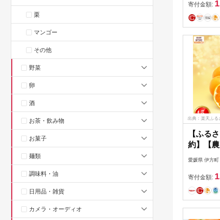
1
寄付金額:
栗
マンゴー
その他
野菜
卵
酒
出典：楽天ふる
お茶・飲み物
【ふるさ
お菓子
約】【農
はるみ 贈
麺類
愛媛県 伊方町
年1月下
調味料・油
1
発送予定）
寄付金額:
日用品・雑貨
カメラ・オーディオ