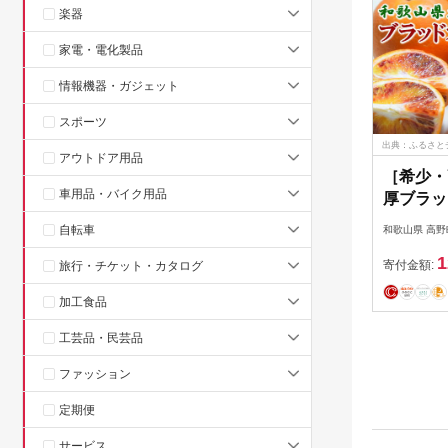
楽器
家電・電化製品
情報機器・ガジェット
スポーツ
出典：ふるさと
アウトドア用品
［希少・
車用品・バイク用品
厚ブラッ
ッコ種」約
自転車
和歌山県 高野
月頃より
1
［TM14
寄付金額:
旅行・チケット・カタログ
加工食品
工芸品・民芸品
ファッション
定期便
サービス