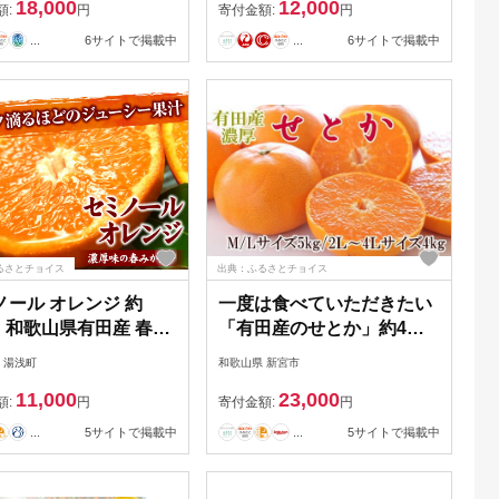
18,000
12,000
送］［KT2］ | フルーツ 果
額:
円
寄付金額:
円
物 くだもの 食品 人気 おす
...
6サイトで掲載中
...
6サイトで掲載中
すめ 送料無料
るさとチョイス
出典：ふるさとチョイス
ノール オレンジ 約
一度は食べていただきたい
kg 和歌山県有田産 春み
「有田産のせとか」約4～
 (果実サイズおまかせ)
5kg（サイズおまかせ）
 湯浅町
和歌山県 新宮市
橘 紀伊国屋文左衛門本
※2027年2月中旬～2027年
11,000
23,000
7418
3月上旬頃に順次発送
額:
円
寄付金額:
円
【tecj1024】
...
5サイトで掲載中
...
5サイトで掲載中