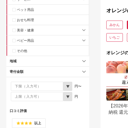
ペット用品
オレンジ
おせち料理
みかん
美容・健康
いちご
ベビー用品
その他
オレンジ
地域
寄付金額
円〜
円
【202
口コミ評価
納税 還
還元率返
以上
に比較