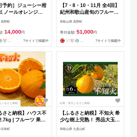
行予約］ジューシー柑
【7・8・10・11月 全4回】
セミノールオレンジ
紀州和歌山産旬のフルーツ
［UT149］
セット（バレンシア・桃・
 高野町
和歌山県 高野町
ひらたねなし柿・富有柿）
14,000
51,000
【UT81】
額:
円
寄付金額:
円
...
7サイトで掲載中
...
7サイトで掲載中
天ふるさと納税
出典：楽天ふるさと納税
るさと納税】ハウス不
【ふるさと納税】不知火 希
2.7kg | フルーツ 果物
少な樹上完熟！ 秀品大玉 6
もの 食品
個入 (約2kg) ［2027年2月
小豆島町
和歌山県 九度山町
末頃から3月末頃まで発