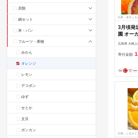
貝類
出典：楽天ふる
鍋セット
3月頃発
米・パン
園 オー
レンジ 約
フルーツ・果物
広島県 大崎上
上島町 瀬
みかん
1
機JAS
寄付金額:
果物 フ
オレンジ
無料 産
レモン
デコポン
ゆず
せとか
文旦
ポンカン
出典：ふるさと