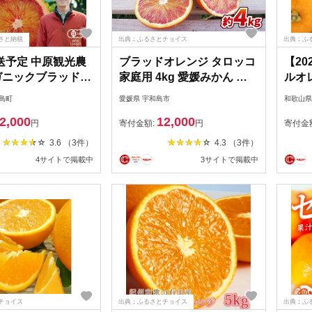
さと納税
出典：ふるさとチョイス
出典：ふ
送予定 中原観光農
ブラッドオレンジ タロッコ
【2
ガニックブラッドオ
家庭用 4kg 愛媛みかん ワ
ルオレ
1kg 広島県 大崎
ールドファーマーズ 人気み
和歌
島町
愛媛県 宇和島市
和歌山県
戸内 離島 国産 有
かん ブラッド オレンジ ブ
ンジ
2,000
12,000
認証 有機栽培 柑橘
ラッドオレンジタロッコ 愛
_U62
円
寄付金額:
円
寄付金
ルーツ ギフト 送料
媛ミカン 愛媛蜜柑 蜜柑 み
3.6 （3件）
4.3 （3件）
地直送
かん mikan 果物 くだもの
4サイトで掲載中
3サイトで掲載中
フルーツ 柑橘 数量限定 産
地直送 国産 愛媛 宇和島
B012-024012
チョイス
出典：ふるさとチョイス
出典：ふ