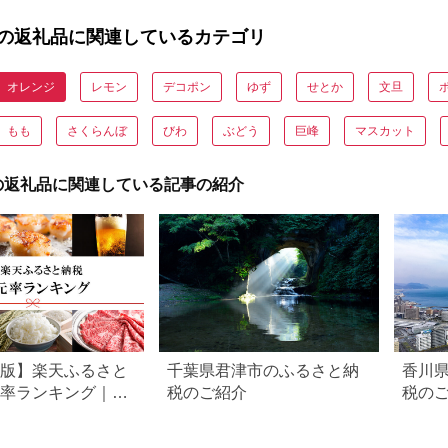
の返礼品に関連しているカテゴリ
オレンジ
レモン
デコポン
ゆず
せとか
文旦
もも
さくらんぼ
びわ
ぶどう
巨峰
マスカット
の返礼品に関連している記事の紹介
6年版】楽天ふるさと
千葉県君津市のふるさと納
香川
元率ランキング｜高
税のご紹介
税の
礼品をジャンル別