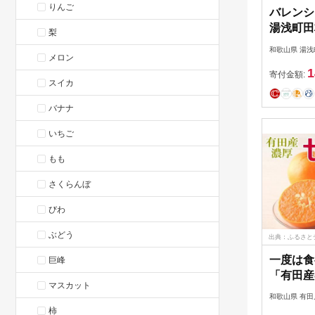
りんご
バレンシ
湯浅町田
梨
実サイズ
和歌山県 湯浅
メロン
春みかん
1
門本舗_V
寄付金額:
スイカ
バナナ
いちご
もも
さくらんぼ
びわ
ぶどう
出典：ふるさと
一度は食
巨峰
「有田産
マスカット
3kg（サ
和歌山県 有田
年2月中
柿