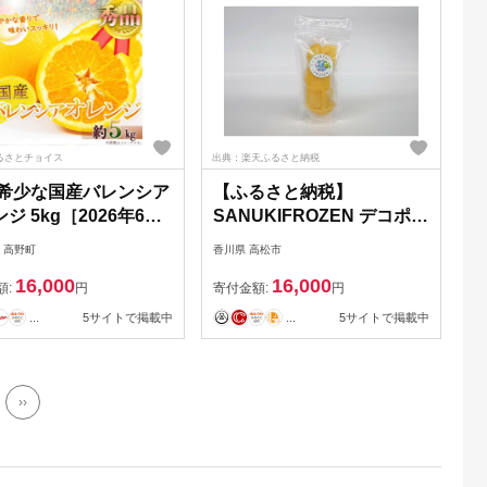
るさとチョイス
出典：楽天ふるさと納税
 希少な国産バレンシア
【ふるさと納税】
ジ 5kg［2026年6月
SANUKIFROZEN デコポン
～2026年7月上旬頃
100g×8袋
 高野町
香川県 高松市
次発送］［UT76］
16,000
16,000
額:
円
寄付金額:
円
...
5サイトで掲載中
...
5サイトで掲載中
››