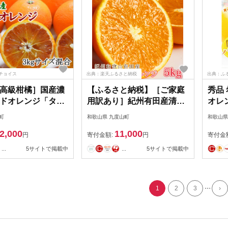
チョイス
出典：楽天ふるさと納税
出典：ふ
高級柑橘］国産濃
【ふるさと納税】［ご家庭
秀品
ドオレンジ「タロ
用訳あり］紀州有田産清見
オレン
3kg★2027年4
オレンジ 約5kg［2027年3
下旬頃
町
和歌山県 九度山町
和歌山県
順次発送予定
月下旬以降発送］［先行予
に順
2,000
11,000
8］
約］［UT132］ | フルーツ
円
寄付金額:
円
寄付金
果物 くだもの 食品 人気 お
...
5サイトで掲載中
...
5サイトで掲載中
すすめ 産地直送 送料無料
...
1
2
3
›