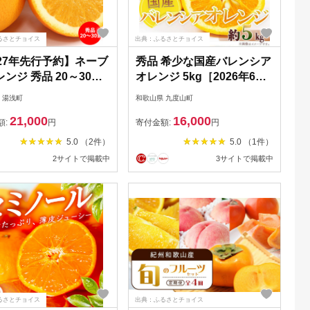
るさとチョイス
出典：ふるさとチョイス
027年先行予約】ネーブ
秀品 希少な国産バレンシア
ンジ 秀品 20～30玉
オレンジ 5kg［2026年6月
山県有田産【国産 オレ
下旬頃～2026年7月上旬頃
 湯浅町
和歌山県 九度山町
 ネーブル フルーツ】
に順次発送］［UT76］
21,000
16,000
35n
額:
円
寄付金額:
円
5.0 （2件）
5.0 （1件）
2サイトで掲載中
3サイトで掲載中
るさとチョイス
出典：ふるさとチョイス