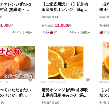
アオレンジ 約5kg
【ご家庭用訳アリ】紀州有
［先
村産 (無選別・果
田産清見オレンジ 5kg
橘 
混合・ご家庭用)
※2026年3月下旬頃〜2026
5kg
町
和歌山県 美浜町
和歌山県
 / 紀伊国屋文左衛
年4月中旬頃に順次発送予
4,000
11,000
7031
定
円
寄付金額:
円
寄付金
...
8サイトで掲載中
...
8サイトで掲載中
チョイス
出典：ふるさとチョイス
出典：楽
べていただきたい
清見オレンジ [約5kg] 和歌
【ふ
のせとか」約
山県有田産 春みかん (果実
知火 
イズ混合）★2027
サイズおまかせ) 春みかん
くだ
川町
和歌山県 湯浅町
香川県 
旬頃より順次発送
紀伊国屋文左衛門本舗