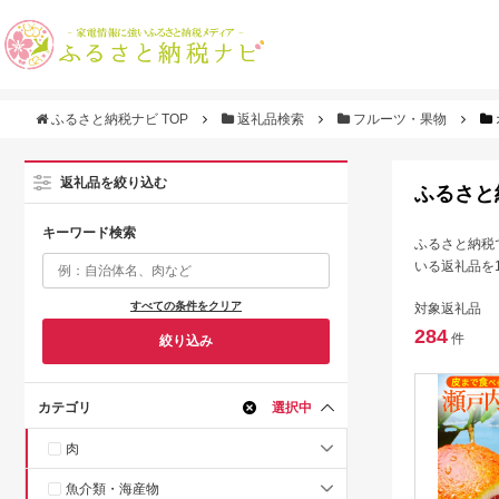
ふるさと納税ナビ TOP
返礼品検索
フルーツ・果物
返礼品を絞り込む
ふるさと
キーワード検索
ふるさと納税
いる返礼品を
すべての条件をクリア
対象返礼品
284
件
絞り込み
カテゴリ
選択中
肉
魚介類・海産物