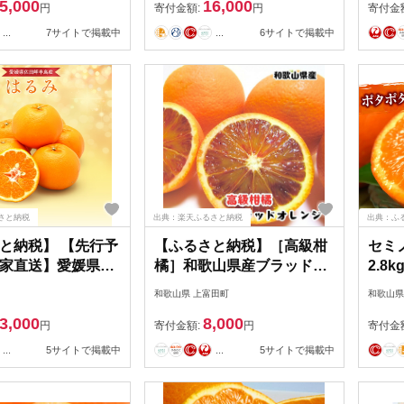
5,000
16,000
_V7026
円
寄付金額:
円
寄付金
...
7サイトで掲載中
...
6サイトで掲載中
さと納税
出典：楽天ふるさと納税
出典：ふ
と納税】 【先行予
【ふるさと納税】［高級柑
セミ
家直送】愛媛県産
橘］和歌山県産ブラッドオ
2.8
答用 4.5kg（2027
レンジ タロッコ 約
かん
和歌山県 上富田町
和歌山県
旬～2月上旬に順次
2kg［MS93］ | フルーツ 果
春柑
3,000
8,000
 IKTC009
物 くだもの 食品 人気 おす
舗_V
円
寄付金額:
円
寄付金
すめ 送料無料
...
5サイトで掲載中
...
5サイトで掲載中