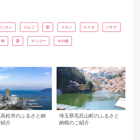
ポンカン
りんご
梨
メロン
スイカ
バナナ
柿
栗
マンゴー
その他
県高松市のふるさと納
埼玉県毛呂山町のふるさと
ご紹介
納税のご紹介