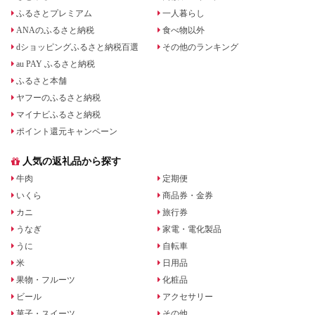
ふるさとプレミアム
一人暮らし
ANAのふるさと納税
食べ物以外
dショッピングふるさと納税百選
その他のランキング
au PAY ふるさと納税
ふるさと本舗
ヤフーのふるさと納税
マイナビふるさと納税
ポイント還元キャンペーン
人気の返礼品から探す
牛肉
定期便
いくら
商品券・金券
カニ
旅行券
うなぎ
家電・電化製品
うに
自転車
米
日用品
果物・フルーツ
化粧品
ビール
アクセサリー
菓子・スイーツ
その他