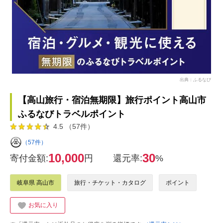
出典：ふるなび
【高山旅行・宿泊無期限】旅行ポイント高山市
ふるなびトラベルポイント
4.5 （57件）
（57件）
10,000
30
寄付金額:
円
還元率:
%
岐阜県 高山市
旅行・チケット・カタログ
ポイント
お気に入り