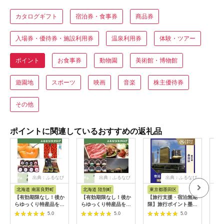
カタログギフト
宿泊券・食事券
商品券
入場券・優待券・施設利用券
温泉利用券
体験・ツアー
ポイント
お食事券
動物園
美術館・博物館
遊園地
スポーツ
映画
音楽
株主優待券
その他
ポイントに関連しているおすすめの返礼品
出典：ふるなび
出典：ふるなび
出典：ふるなび
北海道 南富良野町
北海道 陸別町
東京都墨田区
北
【有効期限なし！後か
【有効期限なし！後か
【旅行支援・宿泊無期
【有
らゆっくり特産品を選
らゆっくり特産品を選
限】旅行ポイント墨田
らゆ
べる】北海道南富良野
べる】北海道陸別町カ
区ふるなびトラベルポ
べる
5.0
5.0
5.0
町カタログポイント
タログポイント
イント
カタ