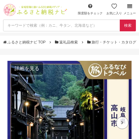
限度額をチェック
お気に入り
メニュー
検索
ふるさと納税ナビ TOP
返礼品検索
旅行・チケット・カタログ
詳細を見る