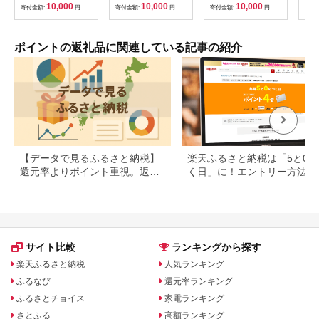
10,000
10,000
10,000
寄付金額:
円
寄付金額:
円
寄付金額:
円
寄付
ポイントの返礼品に関連している記事の紹介
【データで見るふるさと納税】
楽天ふるさと納税は「5と0の
還元率よりポイント重視。返礼
く日」に！エントリー方法や
品の選び方に変化の兆し
天ポイントの上限も解説
サイト比較
ランキングから探す
楽天ふるさと納税
人気ランキング
ふるなび
還元率ランキング
ふるさとチョイス
家電ランキング
さとふる
高額ランキング