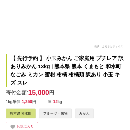
出典：ふるさとチョイス
【 先行予約 】 小玉みかん ご家庭用 プチレア 訳
ありみかん 13kg | 熊本県 熊本 くまもと 和水町
なごみ ミカン 蜜柑 柑橘 柑橘類 訳あり 小玉 キ
ズ スレ
15,000
寄付金額:
円
1kg単価:
1,250
円
量:
12
kg
熊本県 和水町
フルーツ・果物
みかん
お気に入り