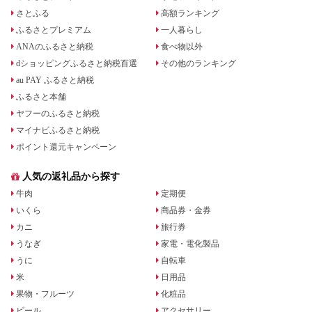
さとふる
高額ランキング
ふるさとプレミアム
一人暮らし
ANAのふるさと納税
食べ物以外
dショッピングふるさと納税百選
その他のランキング
au PAY ふるさと納税
ふるさと本舗
ヤフーのふるさと納税
マイナビふるさと納税
ポイント還元キャンペーン
人気の返礼品から探す
牛肉
定期便
いくら
商品券・金券
カニ
旅行券
うなぎ
家電・電化製品
うに
自転車
米
日用品
果物・フルーツ
化粧品
ビール
アクセサリー