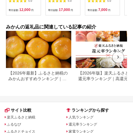
5.0
5.0
5.0
楽しいみかんBox＜先
発送予定＞ ＼テレビ
～2026-11月上旬配
和歌
行受付＞
で紹介されました！／
送】 | 果物 フルーツ
火 
12,000
17,000
7,000
寄付金額:
円
寄付金額:
円
寄付金額:
円
寄付
【1531518】
数量限定！鹿児島県産
柑橘 デザート おやつ
わい
加温ハウス栽培の不知
甘い 露地みかん 高糖
まら
火「大将季」(計約
度 爽やか ジューシー
3kg) 旬 フルーツ 果物
果汁 果肉 お取り寄せ
みかんの返礼品に関連している記事の紹介
柑橘 みかん【三笠農
お取り寄せグルメ お
業生産】akn051-07
すすめ
【2026年最新】ふるさと納税の
【2026年版】楽天ふるさと
みかんおすすめランキング｜還
還元率ランキング｜高還元率
元率・産地・訳ありで比較
礼品をジャンル別に比較
サイト比較
ランキングから探す
楽天ふるさと納税
人気ランキング
ふるなび
還元率ランキング
ふるさとチョイス
家電ランキング