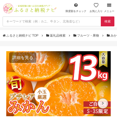
限度額をチェック
お気に入り
メニュー
検索
ふるさと納税ナビ TOP
返礼品検索
フルーツ・果物
みか
詳細を見る