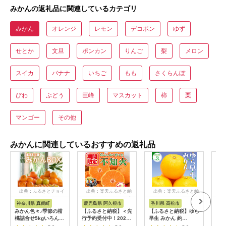
みかんの返礼品に関連しているカテゴリ
みかん
オレンジ
レモン
デコポン
ゆず
せとか
文旦
ポンカン
りんご
梨
メロン
スイカ
バナナ
いちご
もも
さくらんぼ
びわ
ぶどう
巨峰
マスカット
柿
栗
マンゴー
その他
みかんに関連しているおすすめの返礼品
出典：ふるさとチョイ
出典：楽天ふるさと納
出典：楽天ふるさと納
出
ス
税
税
神奈川県 真鶴町
鹿児島県 阿久根市
香川県 高松市
和
みかん色々♪季節の柑
【ふるさと納税】＜先
【ふるさと納税】ゆら
【ふ
橘詰合せ5kgいろんな
行予約受付中！2026
早生 みかん 約
【2
種類が一箱に詰まった
年12月上旬以降順次
3kg【2026-9月下旬
【訳