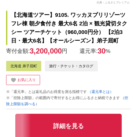
出典：ふるさとプレミアム
【北海道ツアー】9105. ワッカヌプリリゾーツ
フレ棟 朝夕食付き 最大6名 2泊 × 観光貸切タク
シー ツアーチケット（960,000円分） 【2泊3
日・最大6名】【オールシーズン】弟子屈町
3,200,000
30
寄付金額:
円
還元率:
%
北海道 弟子屈町
旅行・チケット・カタログ
お気に入り
※「還元率」とは返礼品のお得度を測る指標です
（還元率とは）
※「控除上限額」の範囲内で寄付するとお得にふるさと納税できます
（控
除上限額を調べる）
詳細を見る