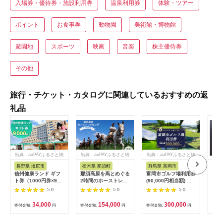
入場券・優待券・施設利用券
温泉利用券
体験・ツアー
ポイント
お食事券
動物園
美術館・博物館
遊園地
スポーツ
映画
音楽
株主優待券
その他
旅行・チケット・カタログに関連しているおすすめの返
礼品
出典：auPAYふるさと納
出典：auPAYふるさと納
出典：auPAYふるさと納
税
税
税
長野県 塩尻市
栃木県 那須町
群馬県 富岡市
三
信州健康ランド ギフ
那須高原を馬とめぐる
富岡市ゴルフ場利用券
34
ト券（1000円券×9
2時間のホーストレッ
(90,000円相当額) ゴ
はら
枚） | 信州健康ランド
キング 外乗ペア利用
ルフ チケット 平日 土
肉御
5.0
5.0
5.0
サウナ 大浴場 ボディ
券【平日限定】チケッ
日 祝日 プレー券 関東
食事
ケア リラクゼーショ
ト 利用券 ペア 体験
群馬県 首都圏 F20E-
34,000
154,000
300,000
寄付金額:
円
寄付金額:
円
寄付金額:
円
寄付
ン 施設 宿泊 家族連れ
乗馬 初心者歓迎〔P-
350
長野県 塩尻市
100〕