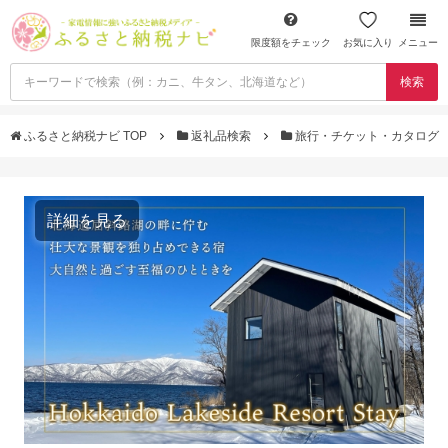
限度額をチェック
お気に入り
メニュー
検索
ふるさと納税ナビ TOP
返礼品検索
旅行・チケット・カタログ
詳細を見る