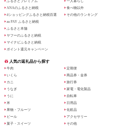
ふるさとプレミアム
一人暮らし
ANAのふるさと納税
食べ物以外
dショッピングふるさと納税百選
その他のランキング
au PAY ふるさと納税
ふるさと本舗
ヤフーのふるさと納税
マイナビふるさと納税
ポイント還元キャンペーン
人気の返礼品から探す
牛肉
定期便
いくら
商品券・金券
カニ
旅行券
うなぎ
家電・電化製品
うに
自転車
米
日用品
果物・フルーツ
化粧品
ビール
アクセサリー
菓子・スイーツ
その他