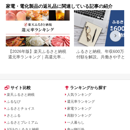
家電・電化製品の返礼品に関連している記事の紹介
【2026年版】楽天ふるさと納税
ふるさと納税、年収600万の
還元率ランキング｜高還元率返
付額を解説。共働きや子ども
礼品をジャンル別に比較
いる場合も
サイト比較
ランキングから探す
楽天ふるさと納税
人気ランキング
ふるなび
還元率ランキング
ふるさとチョイス
家電ランキング
さとふる
高額ランキング
ふるさとプレミアム
一人暮らし
ANAのふるさと納税
食べ物以外