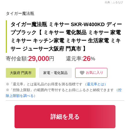
出典：ふるなび
タイガー魔法瓶
タイガー魔法瓶 ミキサー SKR-W400KD ディー
プブラック【 ミキサー 電化製品 ミキサー 家電
ミキサー キッチン家電 ミキサー 生活家電 ミキ
サー ジューサー大阪府 門真市 】
29,000
26
寄付金額:
円
還元率:
%
お気に入り
大阪府 門真市
家電・電化製品
※「還元率」とは返礼品のお得度を測る指標です
（還元率とは）
※「控除上限額」の範囲内で寄付するとお得にふるさと納税できます
（控
除上限額を調べる）
詳細を見る