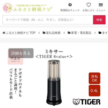
限度額をチェック
お気に入り
メニュー
検索
ふるさと納税ナビ TOP
返礼品検索
家電・電化製品
タイ
詳細を見る