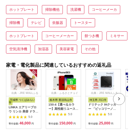
ホットプレート
掃除機他
洗濯機
コーヒーメーカ
掃除機
テレビ
炊飯器
トースター
ホットプレート
コーヒーメーカー
餅つき機
ミキサー
空気清浄機
加湿器
美容家電
その他
家電・電化製品に関連しているおすすめの返礼品
出典：JRE MALLふる
出典：ふるさとチョイ
出典：JRE MALLふる
さと納税
ス
さと納税
茨城県 つくばみらい
栃木県 那須烏山市
埼玉県 川口市
広
市
150-4【選べるカラ
ドリテック IHクッカ
工具
LINKA エアリーブロ
ー】高性能リユース
ー 「ピッコリーノ」
だこ
ウ リンカ 美容 ドライ
スマホ Apple
ブラック DI-
200
5.0
5.0
ヤー ヘアケア 髪 エス
5.0
iPhoneSE 3 128GB
217BK【1642626】
具
テ ギフト ラッピング
SIMロック解除済 本
46,000
150,000
25,000
贈呈品 プレゼント 母
寄付金額:
円
寄付金額:
円
寄付金額:
円
寄付
体のみ ｜ 中古 再生品
の日 母の日準備 母の
本体 端末
日ギフト [EV08-NT]