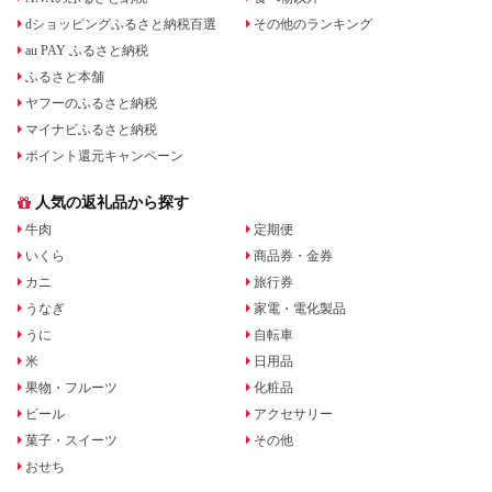
dショッピングふるさと納税百選
その他のランキング
au PAY ふるさと納税
ふるさと本舗
ヤフーのふるさと納税
マイナビふるさと納税
ポイント還元キャンペーン
人気の返礼品から探す
牛肉
定期便
いくら
商品券・金券
カニ
旅行券
うなぎ
家電・電化製品
うに
自転車
米
日用品
果物・フルーツ
化粧品
ビール
アクセサリー
菓子・スイーツ
その他
おせち