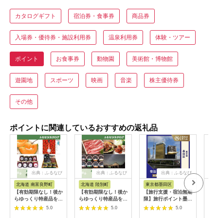
カタログギフト
宿泊券・食事券
商品券
入場券・優待券・施設利用券
温泉利用券
体験・ツアー
ポイント
お食事券
動物園
美術館・博物館
遊園地
スポーツ
映画
音楽
株主優待券
その他
ポイントに関連しているおすすめの返礼品
出典：ふるなび
出典：ふるなび
出典：ふるなび
北海道 南富良野町
北海道 陸別町
東京都墨田区
北
【有効期限なし！後か
【有効期限なし！後か
【旅行支援・宿泊無期
【有
らゆっくり特産品を選
らゆっくり特産品を選
限】旅行ポイント墨田
らゆ
べる】北海道南富良野
べる】北海道陸別町カ
区ふるなびトラベルポ
べる
5.0
5.0
5.0
町カタログポイント
タログポイント
イント
カタ