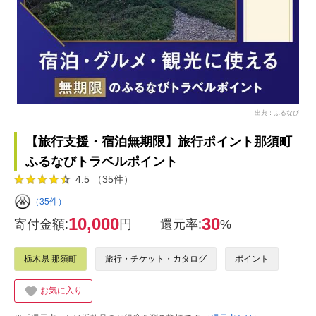
出典：ふるなび
【旅行支援・宿泊無期限】旅行ポイント那須町
ふるなびトラベルポイント
4.5 （35件）
（35件）
10,000
30
寄付金額:
円
還元率:
%
栃木県 那須町
旅行・チケット・カタログ
ポイント
お気に入り