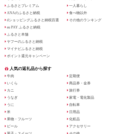
ふるさとプレミアム
一人暮らし
ANAのふるさと納税
食べ物以外
dショッピングふるさと納税百選
その他のランキング
au PAY ふるさと納税
ふるさと本舗
ヤフーのふるさと納税
マイナビふるさと納税
ポイント還元キャンペーン
人気の返礼品から探す
牛肉
定期便
いくら
商品券・金券
カニ
旅行券
うなぎ
家電・電化製品
うに
自転車
米
日用品
果物・フルーツ
化粧品
ビール
アクセサリー
菓子・スイーツ
その他