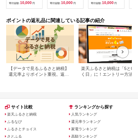
10,000
10,000
10,000
寄付金額:
円
寄付金額:
円
寄付金額:
円
寄付
ポイントの返礼品に関連している記事の紹介
【データで見るふるさと納税】
楽天ふるさと納税は「5と0の
還元率よりポイント重視。返礼
く日」に！エントリー方法や
品の選び方に変化の兆し
天ポイントの上限も解説
サイト比較
ランキングから探す
楽天ふるさと納税
人気ランキング
ふるなび
還元率ランキング
ふるさとチョイス
家電ランキング
さとふる
高額ランキング