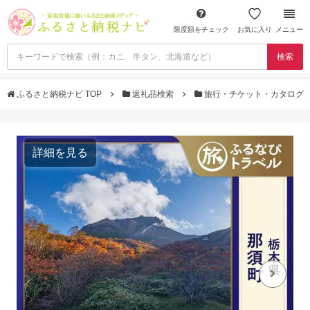
限度額をチェック
お気に入り
メニュー
検索
ふるさと納税ナビ TOP
返礼品検索
旅行・チケット・カタログ
詳細を見る