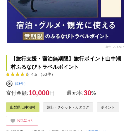
出典：ふるなび
【旅行支援・宿泊無期限】旅行ポイント山中湖
村ふるなびトラベルポイント
4.5 （53件）
（53件）
10,000
30
寄付金額:
円
還元率:
%
山梨県 山中湖村
旅行・チケット・カタログ
ポイント
お気に入り