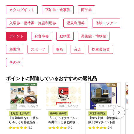
カタログギフト
宿泊券・食事券
商品券
入場券・優待券・施設利用券
温泉利用券
体験・ツアー
ポイント
お食事券
動物園
美術館・博物館
遊園地
スポーツ
映画
音楽
株主優待券
その他
ポイントに関連しているおすすめの返礼品
出典：ふるなび
出典：ふるなび
出典：ふるなび
出
北海道 北広島市
福井県 福井市
東京都墨田区
宮
【有効期限なし！後か
「ふくいはぴコイン」
【旅行支援・宿泊無期
あと
らゆっくり特産品を選
福井市ふるさと納税ポ
限】旅行ポイント墨田
るさ
べる】北海道北広島市
イント【15,000円
区ふるなびトラベルポ
K99
5.0
5.0
5.0
カタログポイント
分】 [E-198004] / 選
イント