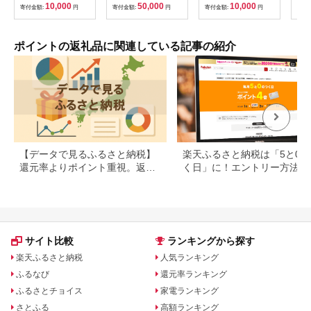
べる金額 デジタル地
10,000
50,000
10,000
寄付金額:
円
寄付金額:
円
寄付金額:
円
寄付
域通貨 ホテル 観光 レ
ジャー PAY アプリ オ
ンライン キャッシュ
レス スマホ ポイント
ポイントの返礼品に関連している記事の紹介
スマホ 便利 簡単 デジ
タル 支払い 地域通貨
送料無料
【データで見るふるさと納税】
楽天ふるさと納税は「5と0の
還元率よりポイント重視。返礼
く日」に！エントリー方法や
品の選び方に変化の兆し
天ポイントの上限も解説
サイト比較
ランキングから探す
楽天ふるさと納税
人気ランキング
ふるなび
還元率ランキング
ふるさとチョイス
家電ランキング
さとふる
高額ランキング