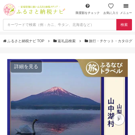
限度額をチェック
お気に入り
メニュー
検索
ふるさと納税ナビ TOP
返礼品検索
旅行・チケット・カタログ
詳細を見る