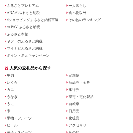
ふるさとプレミアム
一人暮らし
ANAのふるさと納税
食べ物以外
dショッピングふるさと納税百選
その他のランキング
au PAY ふるさと納税
ふるさと本舗
ヤフーのふるさと納税
マイナビふるさと納税
ポイント還元キャンペーン
人気の返礼品から探す
牛肉
定期便
いくら
商品券・金券
カニ
旅行券
うなぎ
家電・電化製品
うに
自転車
米
日用品
果物・フルーツ
化粧品
ビール
アクセサリー
菓子・スイーツ
その他