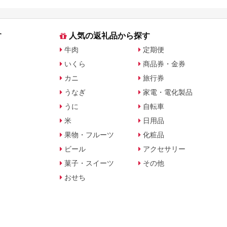
を解説
の“今できる”獲得
す
人気の返礼品から探す
牛肉
定期便
いくら
商品券・金券
カニ
旅行券
うなぎ
家電・電化製品
うに
自転車
米
日用品
果物・フルーツ
化粧品
ビール
アクセサリー
菓子・スイーツ
その他
おせち