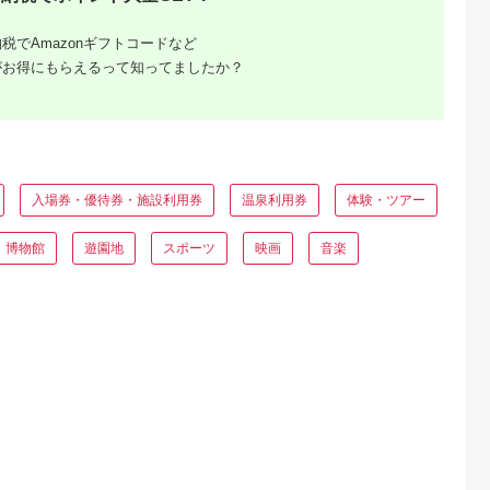
典：ふるなび
出典：ふるなび
出典：ふるさとチョイ
出典：ふるな
税でAmazonギフトコードなど
ス
がお得にもらえるって知ってましたか？
橋市
京都 府京丹後市
鹿児島県 鹿児島市
和歌山県 高野町
選べる ／
【あとから選べるカタ
あとからセレクト【ふ
【有効期限なし！後
ンカタログ
ログ】寄附15万円相
るさとギフト】5万
らゆっくり特産品を
ョイス 10
当(あとからセレクト)
円 K000-005
べる】和歌山県高野
5.0
5.0
5.0
5.0
期限なし カ
掲載2000品以上！
カタログポイント
00,000
150,000
50,000
10,000
タログ
円
寄付金額:
円
寄付金額:
円
寄付金額:
円
入場券・優待券・施設利用券
温泉利用券
体験・ツアー
・博物館
遊園地
スポーツ
映画
音楽
降】ふるさ
は貯ま
廃止後