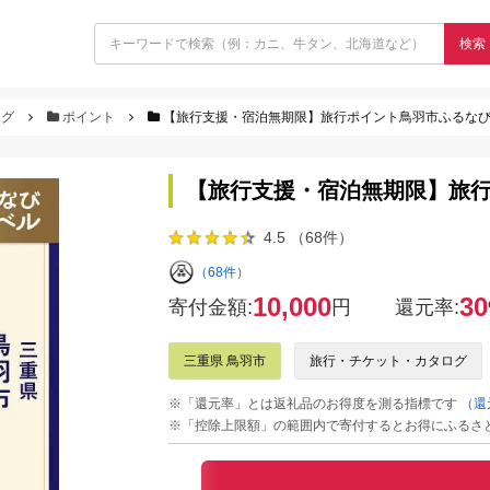
検索
ログ
ポイント
【旅行支援・宿泊無期限】旅行ポイント鳥羽市ふるな
【旅行支援・宿泊無期限】旅
4.5 （68件）
（68件）
10,000
30
寄付金額:
円
還元率:
三重県 鳥羽市
旅行・チケット・カタログ
※「還元率」とは返礼品のお得度を測る指標です
（還
※「控除上限額」の範囲内で寄付するとお得にふるさ