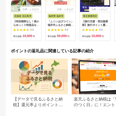
出典：ふるなび
出典：ふるなび
出典：ふるなび
北海道 北広島市
福井県 福井市
東京都墨田区
【有効期限なし！後か
「ふくいはぴコイン」
【旅行支援・宿泊無期
らゆっくり特産品を選
福井市ふるさと納税ポ
限】旅行ポイント墨田
べる】北海道北広島市
イント【15,000円
区ふるなびトラベルポ
5.0
5.0
5.0
カタログポイント
分】 [E-198004] / 選
イント
10,000
50,000
10,000
べる金額 デジタル地
寄付金額:
円
寄付金額:
円
寄付金額:
円
域通貨 ホテル 観光 レ
ジャー PAY アプリ オ
ンライン キャッシュ
ポイントの返礼品に関連している記事の紹介
レス スマホ ポイント
スマホ 便利 簡単 デジ
タル 支払い 地域通貨
送料無料
【データで見るふるさと納
楽天ふるさと納税は「
税】還元率よりポイント重
のつく日」に！エント
視。返礼品の選び方に変化
方法や楽天ポイントの