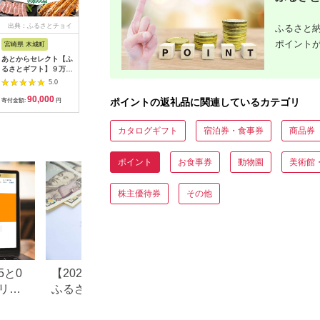
出典：ふるさとチョイ
出典：ふるなび
出典：ふるなび
出
ふるさと納
ス
ポイント
宮崎県 木城町
北海道 南富良野町
京都 府京丹後市
愛知県 豊
あとからセレクト【ふ
【有効期限なし！後か
【あとから選べるカタ
＼あとから
るさとギフト】９万円
らゆっくり特産品を選
ログ】寄附25万円相
オンライ
K99-009
べる】北海道南富良野
当(あとからセレクト)
あとからチ
5.0
5.0
5.0
町カタログポイント
掲載2000品以上！
万円 有効
90,000
10,000
250,000
1
タログ カ
ポイントの返礼品に関連しているカテゴリ
寄付金額:
円
寄付金額:
円
寄付金額:
円
寄付金額:
カタログギフト
宿泊券・食事券
商品券
ポイント
お食事券
動物園
美術館
株主優待券
その他
5と0
【2025年9月30日で終了】
【2025年10月以
リー
ふるさと納税サイトのポイ
と納税でポイント
上限
ント付与が禁止に。変更点
る？ポータル還元