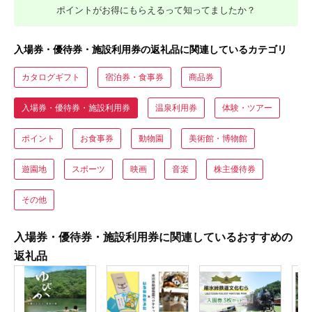
ポイントがお得にもらえるって知ってましたか？
入場券・優待券・施設利用券の返礼品に関連しているカテゴリ
カタログギフト
宿泊券・食事券
商品券
入場券・優待券・施設利用券
温泉利用券
体験・ツアー
ポイント
お食事券
動物園
美術館・博物館
遊園地
スポーツ
映画
音楽
株主優待券
その他
入場券・優待券・施設利用券に関連しているおすすめの
返礼品