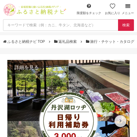
限度額をチェック
お気に入り
メニュー
検索
ふるさと納税ナビ TOP
返礼品検索
旅行・チケット・カタログ
詳細を見る