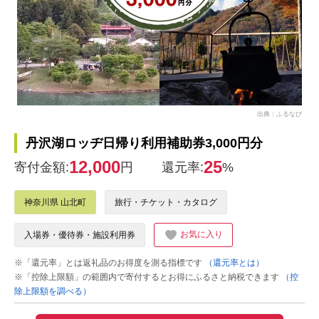
出典：ふるなび
丹沢湖ロッヂ日帰り利用補助券3,000円分
12,000
25
寄付金額:
円
還元率:
%
神奈川県 山北町
旅行・チケット・カタログ
お気に入り
入場券・優待券・施設利用券
※「還元率」とは返礼品のお得度を測る指標です
（還元率とは）
※「控除上限額」の範囲内で寄付するとお得にふるさと納税できます
（控
除上限額を調べる）