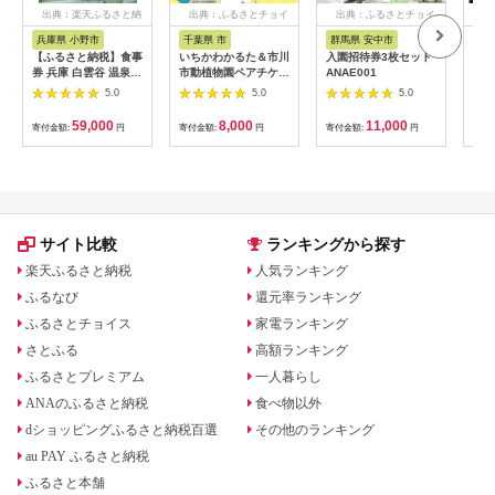
出典：楽天ふるさと納
出典：ふるさとチョイ
出典：ふるさとチョイ
出
税
ス
ス
兵庫県 小野市
千葉県 市
群馬県 安中市
静
【ふるさと納税】食事
いちかわかるた＆市川
入園招待券3枚セット
熱川
券 兵庫 白雲谷 温泉
市動植物園ペアチケッ
ANAE001
園 
ゆぴか 入浴券 10枚＋
ト 【12203-0196】
／ 
5.0
5.0
5.0
お食事券 (1,000円)
ット
10枚 セット 旅行 旅
59,000
8,000
11,000
寄付金額:
円
寄付金額:
円
寄付金額:
円
寄付
温泉旅行 スパ サウナ
岩盤浴 マッサージ エ
ステ 体験 体験型 子供
大人 チケット 券 ギフ
ト券 ギフト 贈答 レス
トラン 健康 美容 兵庫
県 小野市
サイト比較
ランキングから探す
楽天ふるさと納税
人気ランキング
ふるなび
還元率ランキング
ふるさとチョイス
家電ランキング
さとふる
高額ランキング
ふるさとプレミアム
一人暮らし
ANAのふるさと納税
食べ物以外
dショッピングふるさと納税百選
その他のランキング
au PAY ふるさと納税
ふるさと本舗