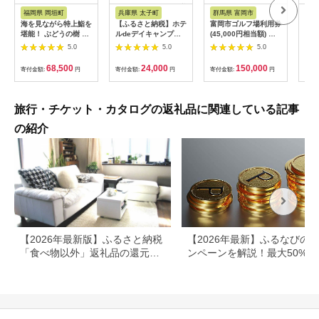
税
税
福岡県 岡垣町
兵庫県 太子町
群馬県 富岡市
長
海を見ながら特上鮨を
【ふるさと納税】ホテ
富岡市ゴルフ場利用券
旅行
堪能！ ぶどうの樹 鮨
ルdeデイキャンプ体
(45,000円相当額) ゴ
運転
屋台ペア お食事券 海
験チケット
ルフ チケット 平日 土
列車
5.0
5.0
5.0
鮮 海 屋台 食事 ペア
【1364991】
日 祝日 プレー券 関東
験 
福岡県 岡垣町
群馬県 首都圏 F20E-
列車
68,500
24,000
150,000
寄付金額:
円
寄付金額:
円
寄付金額:
円
寄付
382
ども
県
旅行・チケット・カタログの返礼品に関連している記事
の紹介
【2026年最新版】ふるさと納税
【2026年最新】ふるなびの
「食べ物以外」返礼品の還元率
ンペーンを解説！最大50%還
ランキング！
も