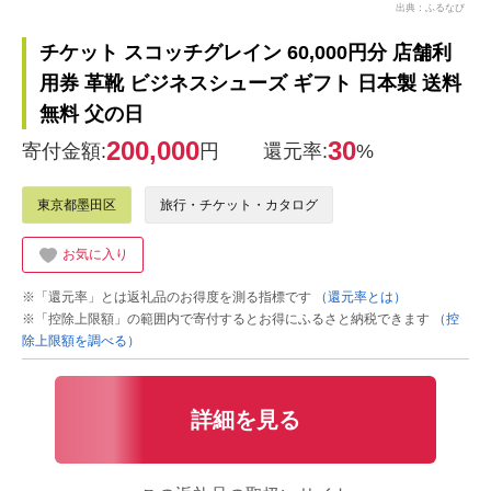
出典：ふるなび
チケット スコッチグレイン 60,000円分 店舗利
用券 革靴 ビジネスシューズ ギフト 日本製 送料
無料 父の日
200,000
30
寄付金額:
円
還元率:
%
東京都墨田区
旅行・チケット・カタログ
お気に入り
※「還元率」とは返礼品のお得度を測る指標です
（還元率とは）
※「控除上限額」の範囲内で寄付するとお得にふるさと納税できます
（控
除上限額を調べる）
詳細を見る