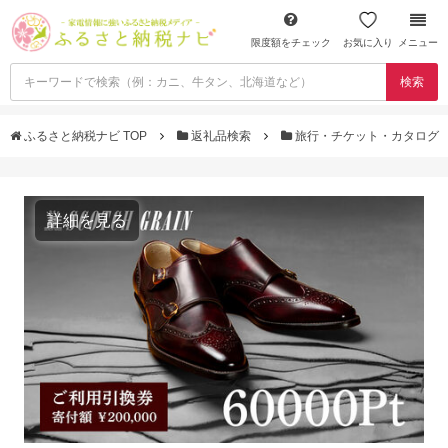
限度額をチェック
お気に入り
メニュー
検索
ふるさと納税ナビ TOP
返礼品検索
旅行・チケット・カタログ
詳細を見る