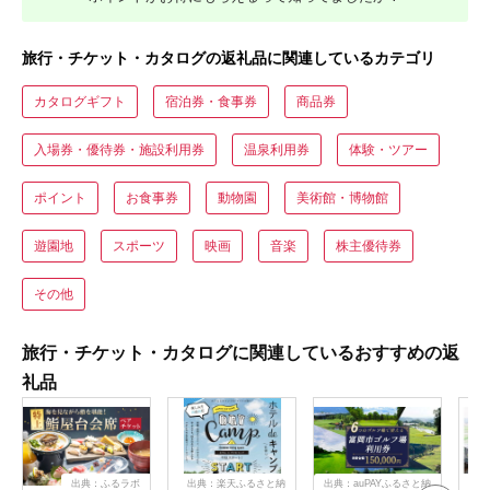
旅行・チケット・カタログの返礼品に関連しているカテゴリ
カタログギフト
宿泊券・食事券
商品券
入場券・優待券・施設利用券
温泉利用券
体験・ツアー
ポイント
お食事券
動物園
美術館・博物館
遊園地
スポーツ
映画
音楽
株主優待券
その他
旅行・チケット・カタログに関連しているおすすめの返
礼品
出典：ふるラボ
出典：楽天ふるさと納
出典：auPAYふるさと納
出典