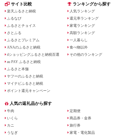
サイト比較
ランキングから探す
楽天ふるさと納税
人気ランキング
ふるなび
還元率ランキング
ふるさとチョイス
家電ランキング
さとふる
高額ランキング
ふるさとプレミアム
一人暮らし
ANAのふるさと納税
食べ物以外
dショッピングふるさと納税百選
その他のランキング
au PAY ふるさと納税
ふるさと本舗
ヤフーのふるさと納税
マイナビふるさと納税
ポイント還元キャンペーン
人気の返礼品から探す
牛肉
定期便
いくら
商品券・金券
カニ
旅行券
うなぎ
家電・電化製品