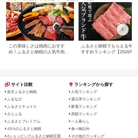
可地域：離島】
【G1440980】
この美味しさは焼肉におすす
ふるさと納税でもらえる牛肉
め！ふるさと納税の人気牛肉還
すすめランキング【2026年
元率ランキング
版】還元率・用途別で徹底比
サイト比較
ランキングから探す
楽天ふるさと納税
人気ランキング
ふるなび
還元率ランキング
ふるさとチョイス
家電ランキング
さとふる
高額ランキング
ふるさとプレミアム
一人暮らし
ANAのふるさと納税
食べ物以外
dショッピングふるさと納税百選
その他のランキング