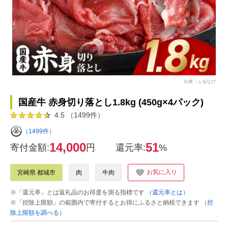
出典：ふるなび
国産牛 赤身切り落とし1.8kg (450g×4パック)
4.5 （1499件）
（1499件）
14,000
51
寄付金額:
円
還元率:
%
お気に入り
宮崎県 都城市
肉
牛肉
※「還元率」とは返礼品のお得度を測る指標です
（還元率とは）
※「控除上限額」の範囲内で寄付するとお得にふるさと納税できます
（控
除上限額を調べる）