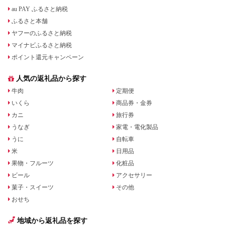
au PAY ふるさと納税
ふるさと本舗
ヤフーのふるさと納税
マイナビふるさと納税
ポイント還元キャンペーン
人気の返礼品から探す
牛肉
定期便
いくら
商品券・金券
カニ
旅行券
うなぎ
家電・電化製品
うに
自転車
米
日用品
果物・フルーツ
化粧品
ビール
アクセサリー
菓子・スイーツ
その他
おせち
地域から返礼品を探す