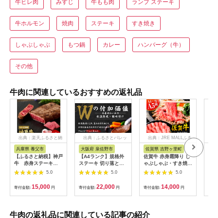
牛ヒレ肉
みすじ
牛もも肉
ランプ ステーキ
牛ホルモン
焼肉
ステーキ
すき焼き
しゃぶしゃぶ
もつ鍋
カレー
ハンバーグ（牛）
その他
牛肉に関連しているおすすめの返礼品
出典：楽天ふるさと納
出典：ふるさとパレッ
出典：JRE MALLふる
税
ト
さと納税
兵庫県 養父市
大阪府 泉佐野市
佐賀県 吉野ヶ里町
佐
【ふるさと納税】神戸
【A4ランク】規格外
佐賀牛 赤身霜降り し
秘伝
牛 赤身ステーキ
ステーキ 切り落とし
ゃぶしゃぶ・すき焼き
り)
(200g/300g/400g/55
800g【スピード発送
用 600g 吉野ヶ里町
テー
5.0
5.0
5.0
0g/1200g)_ 神戸牛 神
黒毛和牛 リブロース
[FDB064]
戸ビーフ 黒毛和牛 ス
サーロイン 訳あり サ
15,000
22,000
14,000
寄付金額:
円
寄付金額:
円
寄付金額:
円
寄付
テーキ 赤身肉 牛肉 和
イズ不揃い すてーき
牛 ブランド牛 高級肉
氷温熟成×極味付け】
国産牛 ギフト 贈答用
mrz0460
プレゼント 焼肉 グル
牛肉の返礼品に関連している記事の紹介
メ 送料無料 【配送不