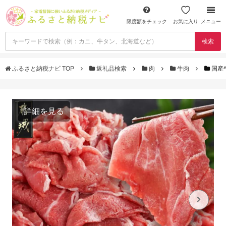
限度額をチェック
お気に入り
メニュー
検索
ふるさと納税ナビ TOP
返礼品検索
肉
牛肉
国産牛
詳細を見る