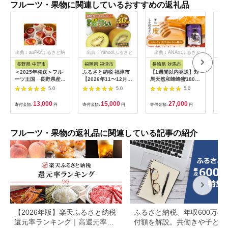
フルーツ・果物に関連しているおすすめの返礼品
出典：auPAYふるさと納
出典：Yahoo!ふるさと
出典：ANAのふるさと
出
税
納税
納税
長野県 中野市
福岡県 福津市
長崎県 対馬市
神
＜2025年発送＞フル
ふるさと納税 福津市
【1週間以内発送】対
【ふ
ーツ王国 長野県産
【2026年11〜12月出
馬天然和蜂蜂蜜180g
キウ
りんご 紅玉(こうぎ
荷】福岡県ブランドキ
1瓶 《 対馬市 》【 う
緑」
5.0
5.0
5.0
ょく) 約3kg(7～11
ウイフルーツ「博多甘
えはら株式会社 】 対
入り
玉程度)【1541927】
うぃ」約
馬 新鮮 濃密 ニホンミ
てお
13,000
15,000
27,000
寄付金額:
円
寄付金額:
円
寄付金額:
円
寄付
3.6kg[G2218]
ツバチ ハチミツ ギフ
期：
ト 甘い 受賞 フルーテ
出荷
ィ 特産品 滋養強壮 希
末頃
少 [WAI089] スピード
ーツ
フルーツ・果物の返礼品に関連している記事の紹介
発送 最速発送 最短発
奈川
送
【2026年版】楽天ふるさと納税
ふるさと納税、年収600万の
還元率ランキング｜高還元率返
付額を解説。共働きや子ども