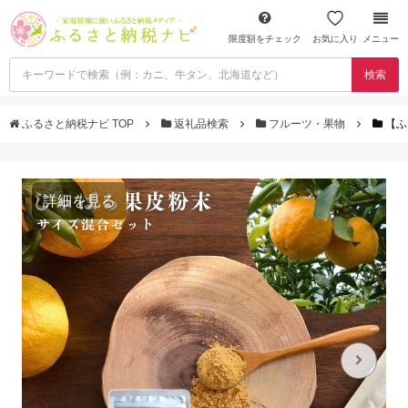
限度額をチェック
お気に入り
メニュー
検索
ふるさと納税ナビ TOP
返礼品検索
フルーツ・果物
【ふ
詳細を見る