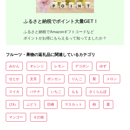
ふるさと納税でポイント大量GET！
ふるさと納税でAmazonギフトコードなど
ポイントがお得にもらえるって知ってましたか？
フルーツ・果物の返礼品に関連しているカテゴリ
みかん
オレンジ
レモン
デコポン
ゆず
せとか
文旦
ポンカン
りんご
梨
メロン
スイカ
バナナ
いちご
もも
さくらんぼ
びわ
ぶどう
巨峰
マスカット
柿
栗
マンゴー
その他