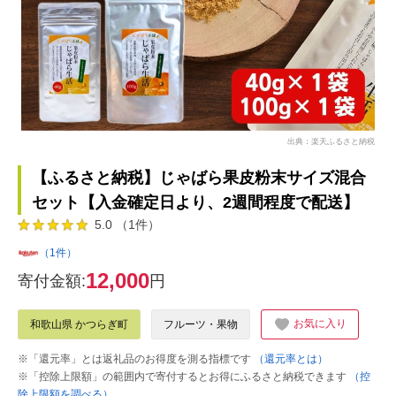
出典：楽天ふるさと納税
【ふるさと納税】じゃばら果皮粉末サイズ混合
セット【入金確定日より、2週間程度で配送】
5.0 （1件）
（1件）
12,000
寄付金額:
円
お気に入り
和歌山県 かつらぎ町
フルーツ・果物
※「還元率」とは返礼品のお得度を測る指標です
（還元率とは）
※「控除上限額」の範囲内で寄付するとお得にふるさと納税できます
（控
除上限額を調べる）